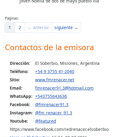
joven Noelia de dos de mayo pueblo ilia
Opacity
Paginas:
1
2
← anterior
siguiente →
Caption
Area
Background
Contactos de la emisora
Color
Dirección:
El Soberbio, Misiones, Argentina
Opacity
Teléfono:
+54 9 3755 41-2040
Sitio:
www.fmrenacer.net
Font
Email:
fmrenacer91.3@hotmail.com
Size
WhatsApp:
+543755643636
Facebook:
@fmrenacer91.3
Text
Instagram:
@fm_renacer_91.3
Edge
Youtube:
@featured
Style
https://www.facebook.com/redrenacer.elsoberbio