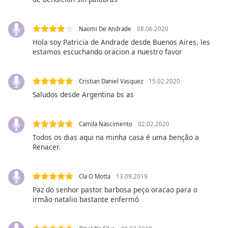
opens
subtitles
settings
Naomi De Andrade
08.06.2020
dialog
Hola soy Patricia de Andrade desde Buenos Aires, les
subtitles
estamos escuchando oracion a nuestro favor
off
,
selected
Cristian Daniel Vasquez
15.02.2020
Audio
Saludos desde Argentina bs as
Track
Picture-
in-
Camila Nascimento
02.02.2020
Picture
Todos os dias aqui na minha casa é uma benção a
Fullscreen
Renacer.
This
is
a
Cla O Motta
13.09.2019
modal
Paz do senhor pastor barbosa peço oracao para o
window.
irmão natalio bastante enfermó
Beginning