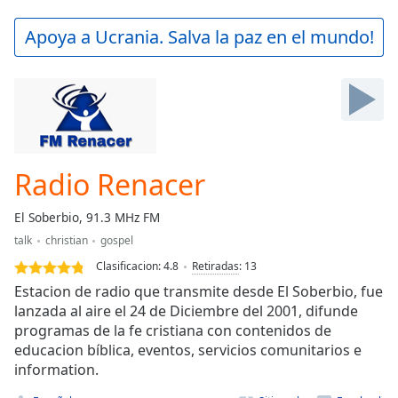
loading.
Play
Apoya a Ucrania. Salva la paz en el mundo!
Video
Play
Skip
Backward
Skip
Forward
Mute
Current
Radio Renacer
Time
0:00
/
El Soberbio, 91.3 MHz FM
Duration
-:-
talk
christian
gospel
Loaded
:
0.00%
Clasificacion:
4.8
Retiradas
:
13
Stream
Estacion de radio que transmite desde El Soberbio, fue
Type
LIVE
lanzada al aire el 24 de Diciembre del 2001, difunde
programas de la fe cristiana con contenidos de
Seek to
live,
educacion bíblica, eventos, servicios comunitarios e
currently
information.
behind
live
LIVE