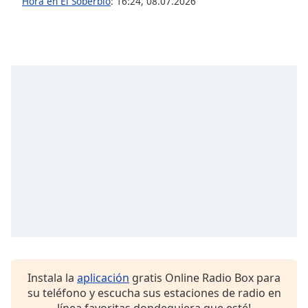
Hora en El Soberbio
:
16:24
,
08.07.2026
Font
Family
Reset
Done
Close
Modal
Dialog
End
of
dialog
window.
Instala la
aplicación
gratis Online Radio Box para
su teléfono y escucha sus estaciones de radio en
línea favoritas dondequiera que esté!