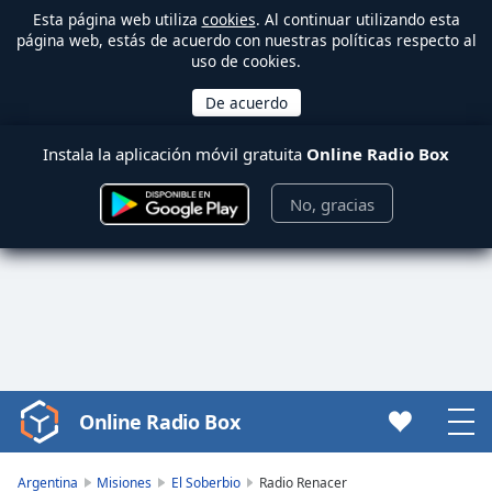
Esta página web utiliza
cookies
. Al continuar utilizando esta
página web, estás de acuerdo con nuestras políticas respecto al
uso de cookies.
Instala la aplicación móvil gratuita
Online Radio Box
No, gracias
Online Radio Box
Video
Player
is
Argentina
Misiones
El Soberbio
Radio Renacer