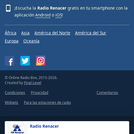
¡Escucha la
Radio Renacer
gratis en tu smartphone con la
aplicación
Android
o
iOS
!
África
Asia
América del Norte
América del Sur
Europa
Oceanía
© Online Radio Box, 2015-2026.
Created by
Final Level
Condiciones
Privacidad
Comentarios
Widgets
Para las estaciones de radio
Radio Renacer