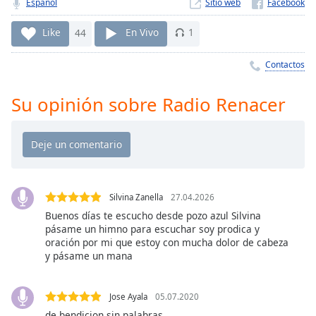
Remaining
Español
Sitio web
Time
-
-:-
Like
44
En Vivo
1
1x
Contactos
Playback
Rate
Su opinión sobre Radio Renacer
Chapters
Chapters
Descriptions
Silvina Zanella
27.04.2026
descriptions
off
,
Buenos días te escucho desde pozo azul Silvina
pásame un himno para escuchar soy prodica y
selected
oración por mi que estoy con mucha dolor de cabeza
y pásame un mana
Subtitles
subtitles
Jose Ayala
05.07.2020
settings
,
de bendicion sin palabras