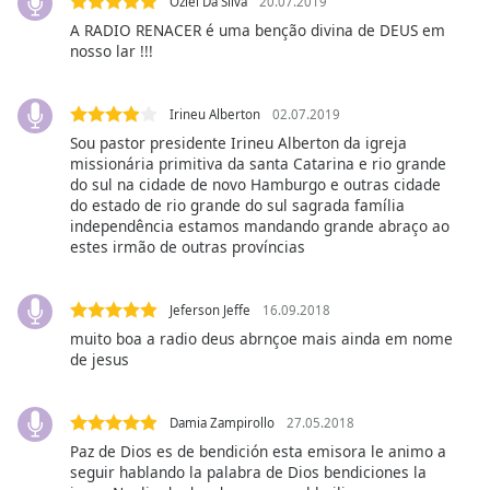
Oziel Da Silva
20.07.2019
of
A RADIO RENACER é uma benção divina de DEUS em
dialog
nosso lar !!!
window.
Escape
will
Irineu Alberton
02.07.2019
cancel
Sou pastor presidente Irineu Alberton da igreja
and
missionária primitiva da santa Catarina e rio grande
close
do sul na cidade de novo Hamburgo e outras cidade
the
do estado de rio grande do sul sagrada família
window.
independência estamos mandando grande abraço ao
estes irmão de outras províncias
Text
Color
Jeferson Jeffe
16.09.2018
muito boa a radio deus abrnçoe mais ainda em nome
de jesus
Opacity
Damia Zampirollo
27.05.2018
Text
Background
Paz de Dios es de bendición esta emisora le animo a
seguir hablando la palabra de Dios bendiciones la
Color