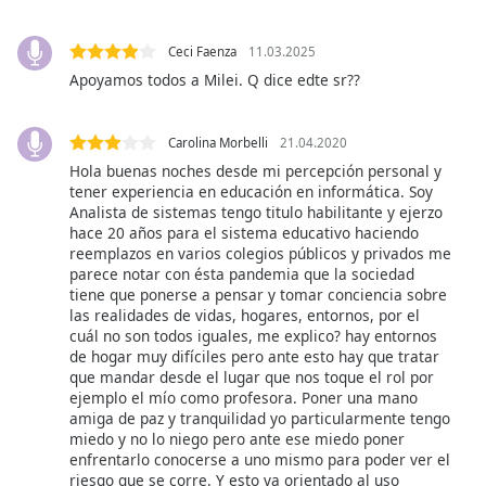
subtitles
settings
dialog
Ceci Faenza
11.03.2025
subtitles
Apoyamos todos a Milei. Q dice edte sr??
off
,
selected
Carolina Morbelli
21.04.2020
Audio
Hola buenas noches desde mi percepción personal y
Track
tener experiencia en educación en informática. Soy
Analista de sistemas tengo titulo habilitante y ejerzo
Picture-
hace 20 años para el sistema educativo haciendo
in-
reemplazos en varios colegios públicos y privados me
Picture
parece notar con ésta pandemia que la sociedad
Fullscreen
tiene que ponerse a pensar y tomar conciencia sobre
This
las realidades de vidas, hogares, entornos, por el
is
cuál no son todos iguales, me explico? hay entornos
a
de hogar muy difíciles pero ante esto hay que tratar
modal
que mandar desde el lugar que nos toque el rol por
ejemplo el mío como profesora. Poner una mano
window.
amiga de paz y tranquilidad yo particularmente tengo
miedo y no lo niego pero ante ese miedo poner
Beginning
enfrentarlo conocerse a uno mismo para poder ver el
of
riesgo que se corre. Y esto va orientado al uso