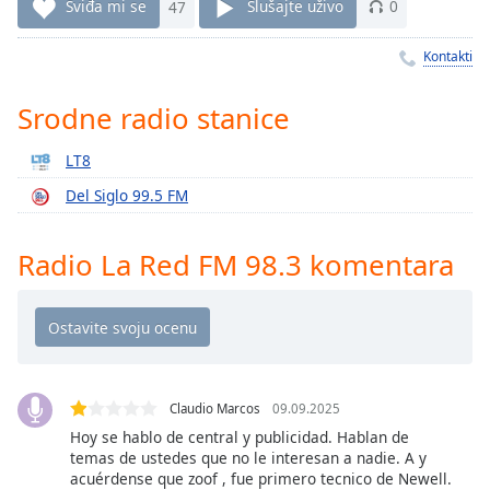
Time
-
Sviđa mi se
47
Slušajte uživo
0
-:-
Kontakti
1x
Playback
Srodne radio stanice
Rate
LT8
Chapters
Del Siglo 99.5 FM
Chapters
Descriptions
Radio La Red FM 98.3 komentara
descriptions
off
,
selected
Subtitles
Claudio Marcos
09.09.2025
subtitles
Hoy se hablo de central y publicidad. Hablan de
settings
,
temas de ustedes que no le interesan a nadie. A y
opens
acuérdense que zoof , fue primero tecnico de Newell.