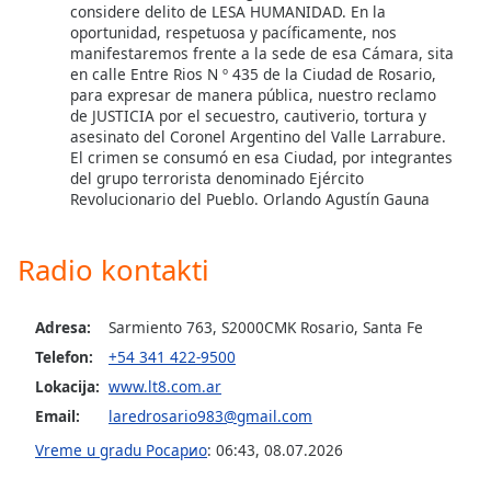
considere delito de LESA HUMANIDAD. En la
Opacity
oportunidad, respetuosa y pacíficamente, nos
manifestaremos frente a la sede de esa Cámara, sita
en calle Entre Rios N º 435 de la Ciudad de Rosario,
Caption
para expresar de manera pública, nuestro reclamo
Area
de JUSTICIA por el secuestro, cautiverio, tortura y
asesinato del Coronel Argentino del Valle Larrabure.
Background
El crimen se consumó en esa Ciudad, por integrantes
Color
del grupo terrorista denominado Ejército
Revolucionario del Pueblo. Orlando Agustín Gauna
Opacity
Radio kontakti
Font
Size
Adresa:
Sarmiento 763, S2000CMK Rosario, Santa Fe
Telefon:
+54 341 422-9500
Text
Lokacija:
www.lt8.com.ar
Edge
Email:
laredrosario983@gmail.com
Style
Vreme u gradu Росарио
:
06:43
,
08.07.2026
Font