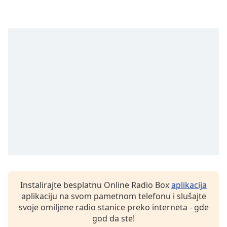
Family
Reset
Done
Close
Modal
Dialog
End
of
dialog
window.
Instalirajte besplatnu Online Radio Box
aplikacija
aplikaciju na svom pametnom telefonu i slušajte
svoje omiljene radio stanice preko interneta - gde
god da ste!