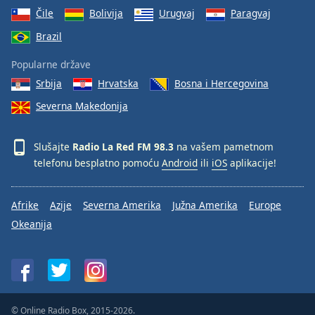
Čile
Bolivija
Urugvaj
Paragvaj
Brazil
Popularne države
Srbija
Hrvatska
Bosna i Hercegovina
Severna Makedonija
Slušajte
Radio La Red FM 98.3
na vašem pametnom
telefonu besplatno pomoću
Android
ili
iOS
aplikacije!
Afrike
Azije
Severna Amerika
Južna Amerika
Europe
Okeanija
© Online Radio Box, 2015-2026.