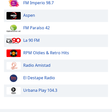
FM Imperio 98.7
Aspen
FM Paraíso 42
La 90 FM
RPM Oldies & Retro Hits
Radio Amistad
El Destape Radio
Urbana Play 104.3