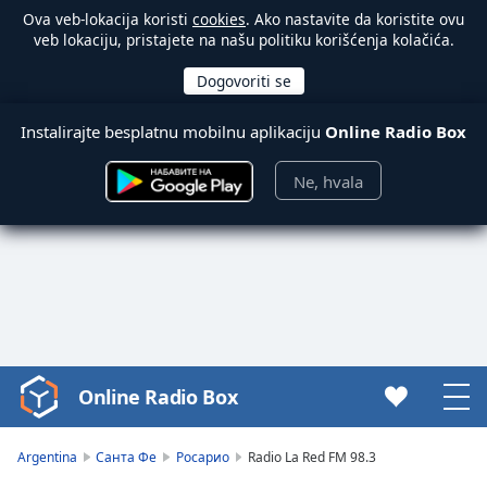
Ova veb-lokacija koristi
cookies
. Ako nastavite da koristite ovu
veb lokaciju, pristajete na našu politiku korišćenja kolačića.
Instalirajte besplatnu mobilnu aplikaciju
Online Radio Box
Ne, hvala
Online Radio Box
Video
Player
is
Argentina
Санта Фе
Росарио
Radio La Red FM 98.3
loading.