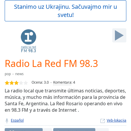
Play
Stanimo uz Ukrajinu. Sačuvajmo mir u
Video
svetu!
Play
Skip
Backward
Skip
Forward
Mute
Current
Time
0:00
Radio La Red FM 98.3
/
Duration
-:-
pop
news
Loaded
:
0.00%
Ocena:
3.0
Komentara
:
4
Stream
La radio local que transmite últimas noticias, deportes,
Type
LIVE
música, y mucho más información para la provincia de
Seek to
Santa Fe, Argentina. La Red Rosario operando en vivo
live,
en 98.3 FM y a través de Internet .
currently
behind
live
LIVE
Español
Veb-lokacija
Remaining