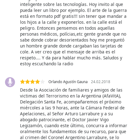
dialog
inteligente sobre las tecnologías. Hoy invito al que
window.
pueda leer un libro por ejemplo. El arte de la guerra
está en formato pdf gratis!!! sin tener que mandar a
Escape
los hijos a la calle y exponerlos. en la calle está el
will
peligro. Entonces pensemos en todos aquellas
cancel
personas médicos, polícias,etc gente grande que no
and
sabe donde cobrar desorientados hoy me preguntó
close
un hombre grande donde cargaban las tarjetas de
the
cole. A ver creo que el mensaje de arriba es el
respeto.... Y da para hablar mucho más. Saludos y
window.
estoy escuchando la radio
Text
Color
Orlando Agustín Gauna
24.02.2018
Desde la Asociación de familiares y amigos de las
victimas del Terrorismo en la Argentina (AfaVitA),
Opacity
Delegación Santa Fe, acompañaremos el próximo
miércoles a las 9 horas, ante la Cámara Federal de
Apelaciones, al Señor Arturo Larrabure y a su
Text
abogado patrocinante, el Doctor Javier Vigo
Background
Legizamón, cuando este último, concurra a informar
Color
oralmente los fundamentos de su recurso, para que
al crimen del Coronel Argentino Larrabure, se lo