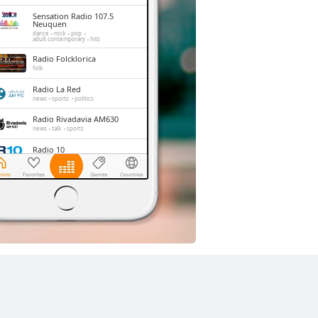
Sensation Radio 107.5
Neuquen
dance
rock
pop
adult contemporary
hits
Radio Folcklorica
folk
Radio La Red
news
sports
politics
Radio Rivadavia AM630
news
talk
sports
Radio 10
pop
news
talk
latin
Radio Mitre
news
talk
politics
Los 40
pop
entertainment