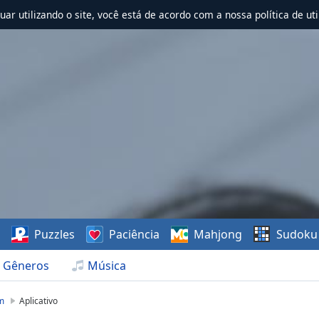
nuar utilizando o site, você está de acordo com a nossa política de uti
s
Puzzles
Paciência
Mahjong
Sudoku
Gêneros
Música
om
Aplicativo