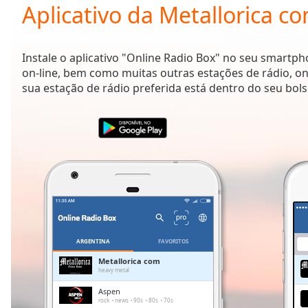
Current
Aplicativo da Metallorica c
Time
0:00
/
Duration
-:-
Instale o aplicativo "Online Radio Box" no seu smartp
Loaded
:
on-line, bem como muitas outras estações de rádio, on
0.00%
sua estação de rádio preferida está dentro do seu bols
0:00
Stream
Type
LIVE
Seek to
live,
currently
behind
live
LIVE
Remaining
Time
-
-:-
ARGENTINA
FAVORITOS
1x
Metallorica com
heavy metal
Playback
Rate
Aspen
rock
news
90s
80s
70s