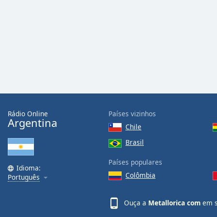
Audio
Track
Picture-
in-
Picture
Fullscreen
This
is
a
modal
window.
Rádio Online
Países vizinhos
Argentina
Chile
Beginning
of
Brasil
dialog
Países populares
window.
Idioma:
Escape
Colômbia
Português
will
cancel
Ouça a
Metallorica com
em s
and
close