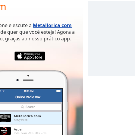
om
hone e escute a
Metallorica com
de quer que você esteja! Agora a
o, graças ao nosso prático app.
Metallorica com
heavy metal
Aspen
rock
news
90s
80s
70s