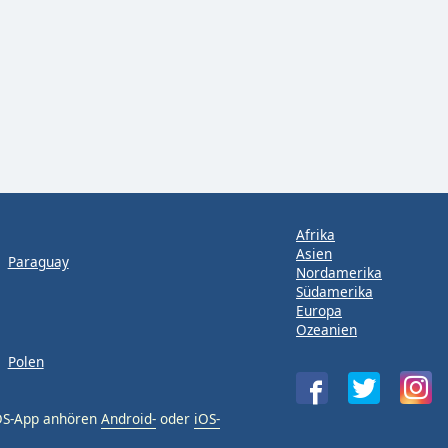
Afrika
Asien
Paraguay
Nordamerika
Südamerika
Europa
Ozeanien
Polen
iOS-App anhören
Android-
oder
iOS-