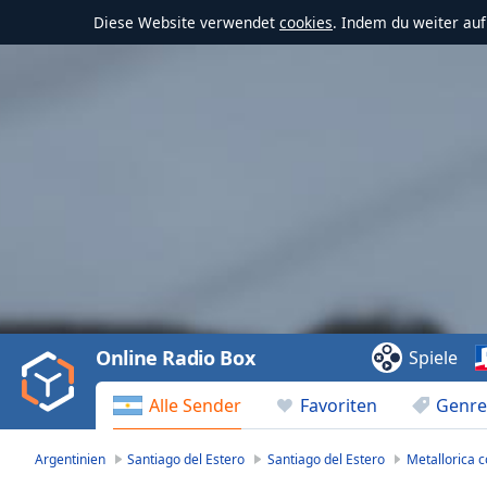
Diese Website verwendet
cookies
. Indem du weiter au
Video
Player
is
loading.
Play
Video
Online Radio Box
Spiele
Play
Skip
Alle Sender
Favoriten
Genre
Backward
Skip
Forward
Argentinien
Santiago del Estero
Santiago del Estero
Metallorica 
Mute