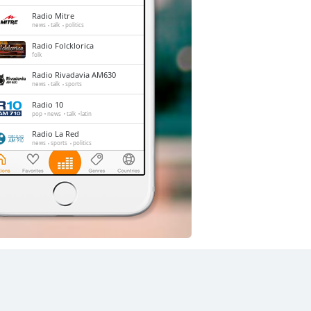
Radio Mitre
news
talk
politics
Radio Folcklorica
folk
Radio Rivadavia AM630
news
talk
sports
Radio 10
pop
news
talk
latin
Radio La Red
news
sports
politics
Cadena 3
rock
pop
news
talk
latin
entertainment
Rock & Pop 95.9
rock
pop
hits