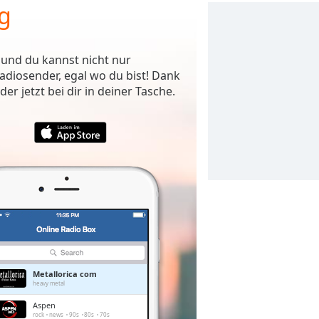
g
 und du kannst nicht nur
adiosender, egal wo du bist! Dank
r jetzt bei dir in deiner Tasche.
Metallorica com
heavy metal
Aspen
rock
news
90s
80s
70s