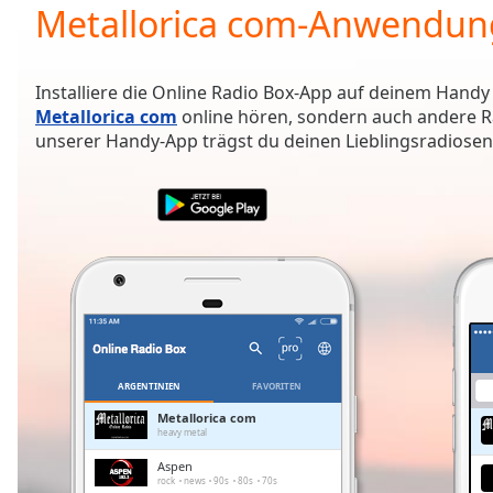
Current
Metallorica com-Anwendun
Time
0:00
/
Duration
-:-
Installiere die Online Radio Box-App auf deinem Handy
Loaded
:
Metallorica com
online hören, sondern auch andere R
0.00%
unserer Handy-App trägst du deinen Lieblingsradiosende
0:00
Stream
Type
LIVE
Seek to
live,
currently
behind
live
LIVE
Remaining
Time
-
-:-
ARGENTINIEN
FAVORITEN
1x
Metallorica com
heavy metal
Playback
Rate
Aspen
rock
news
90s
80s
70s