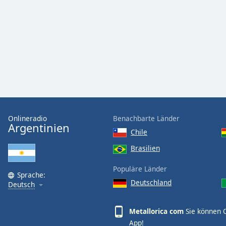
Audio
Track
Picture-
in-
Picture
Fullscreen
This
is
a
modal
window.
Onlineradio
Benachbarte Länder
Argentinien
Chile
Beginning
of
Brasilien
dialog
Populäre Länder
window.
Sprache:
Escape
Deutschland
Deutsch
will
cancel
Metallorica com
Sie können O
and
App!
close