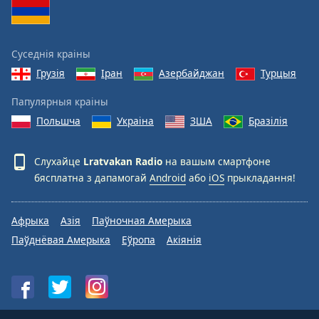
Суседнія краіны
Грузія
Іран
Азербайджан
Турцыя
Папулярныя краіны
Польшча
Украіна
ЗША
Бразілія
Слухайце
Lratvakan Radio
на вашым смартфоне
бясплатна з дапамогай
Android
або
iOS
прыкладання!
Афрыка
Азія
Паўночная Амерыка
Паўднёвая Амерыка
Еўропа
Акіянія