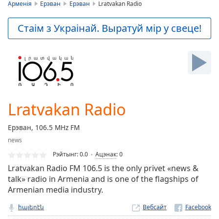
is
Арменія
Ерэван
Ерэван
Lratvakan Radio
loading.
Play
Стаім з Украінай. Выратуй мір у свеце!
Video
Play
Skip
Backward
Skip
Forward
Mute
Current
Lratvakan Radio
Time
0:00
/
Ерэван, 106.5 MHz FM
Duration
-:-
news
Loaded
:
0.00%
Рэйтынг:
0.0
Ацэнак
:
0
Stream
Lratvakan Radio FM 106.5 is the only privet «news &
Type
LIVE
talk» radio in Armenia and is one of the flagships of
Armenian media industry.
Seek to
live,
currently
հայերէն
Вебсайт
behind
live
LIVE