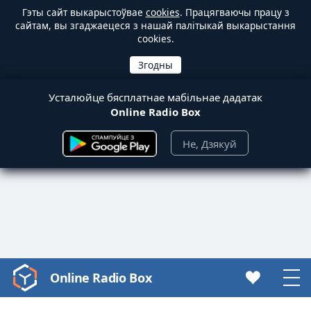
Гэты сайт выкарыстоўвае
cookies
. Працягваючы працу з
сайтам, вы згаджаецеся з нашай палітыкай выкарыстання
cookies.
Усталюйце бясплатнае мабільнае дадатак
Online Radio Box
Не, Дзякуй
Online Radio Box
Video
Player