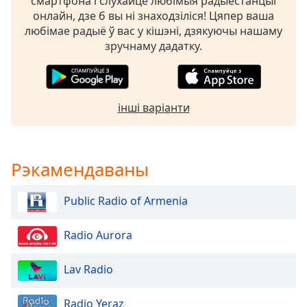
смартфона і слухайце любімыя радыёстанцыі
Beginning
онлайн, дзе б вы ні знаходзіліся! Цяпер ваша
of
любімае радыё ў вас у кішэні, дзякуючы нашаму
dialog
зручнаму дадатку.
window.
Escape
will
cancel
and
інші варіанти
close
the
window.
Рэкамендаваны
Text
Color
Public Radio of Armenia
Radio Aurora
Opacity
Lav Radio
Text
Background
Radio Yeraz