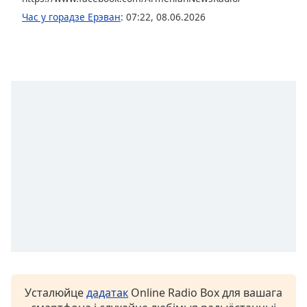
opens
Час у горадзе Ерэван
:
07:22
,
08.06.2026
subtitles
settings
dialog
subtitles
off
,
selected
Audio
Track
Picture-
in-
Picture
Fullscreen
This
is
a
modal
window.
Усталюйце
дадатак
Online Radio Box для вашага