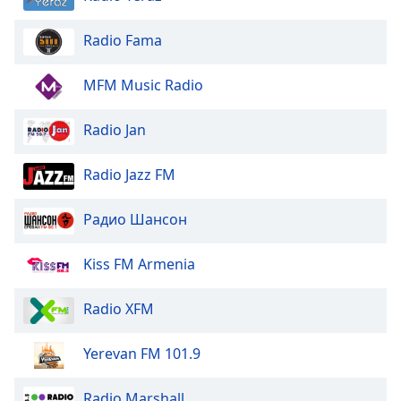
Color
Radio Fama
Opacity
MFM Music Radio
Caption
Area
Radio Jan
Background
Color
Radio Jazz FM
Opacity
Радио Шансон
Kiss FM Armenia
Font
Size
Radio XFM
Text
Yerevan FM 101.9
Edge
Style
Radio Marshall