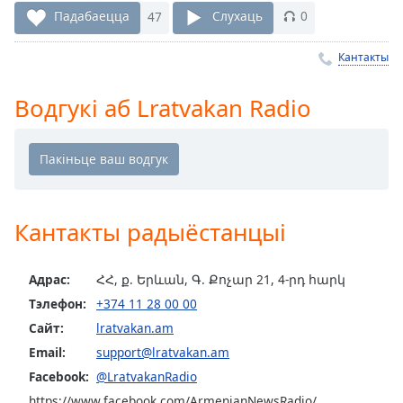
Remaining
Падабаецца
47
Слухаць
0
Time
-
-:-
Кантакты
1x
Водгукі аб Lratvakan Radio
Playback
Rate
Chapters
Chapters
Кантакты радыёстанцыі
Descriptions
descriptions
Адрас:
ՀՀ, ք. Երևան, Գ. Քոչար 21, 4-րդ հարկ
off
,
Тэлефон:
+374 11 28 00 00
selected
Сайт:
lratvakan.am
Subtitles
Email:
support@lratvakan.am
Facebook:
@LratvakanRadio
subtitles
settings
,
https://www.facebook.com/ArmenianNewsRadio/