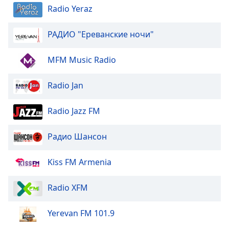
Color
Radio Yeraz
Opacity
РАДИО "Ереванские ночи"
MFM Music Radio
Caption
Area
Background
Radio Jan
Color
Radio Jazz FM
Opacity
Радио Шансон
Font
Kiss FM Armenia
Size
Radio XFM
Text
Edge
Yerevan FM 101.9
Style