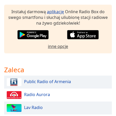
Beginning
of
Instałuj darmową
aplikację
Online Radio Box do
dialog
swego smartfonu i słuchaj uliubionę stacji radiowe
window.
na żywo gdziekolwiek!
Escape
will
cancel
and
close
inne opcje
the
window.
Zaleca
Text
Color
Public Radio of Armenia
Opacity
Radio Aurora
Text
Lav Radio
Background