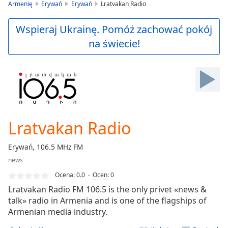
is
Armenię
Erywań
Erywań
Lratvakan Radio
loading.
Play
Wspieraj Ukrainę. Pomóż zachować pokój
Video
na świecie!
Play
Skip
Backward
Skip
Forward
Mute
Current
Time
0:00
Lratvakan Radio
/
Duration
-:-
Erywań, 106.5 MHz FM
Loaded
:
news
0.00%
Stream
Ocena:
0.0
Ocen
:
0
Type
LIVE
Lratvakan Radio FM 106.5 is the only privet «news &
Seek to
talk» radio in Armenia and is one of the flagships of
live,
Armenian media industry.
currently
behind
live
LIVE