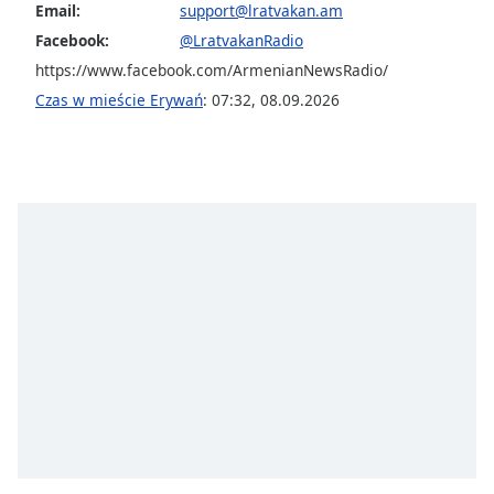
Email:
support@lratvakan.am
opens
Facebook:
@LratvakanRadio
subtitles
settings
https://www.facebook.com/ArmenianNewsRadio/
dialog
Czas w mieście Erywań
:
07:32
,
08.09.2026
subtitles
off
,
selected
Audio
Track
Picture-
in-
Picture
Fullscreen
This
is
a
modal
window.