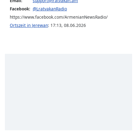
Email:
support@lratvakan.am
opens
Facebook:
@LratvakanRadio
subtitles
https://www.facebook.com/ArmenianNewsRadio/
settings
dialog
Ortszeit in Jerewan
:
17:13
,
08.06.2026
subtitles
off
,
selected
Audio
Track
Picture-
in-
Picture
Fullscreen
This
is
a
modal
window.