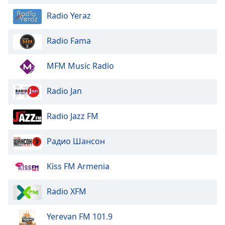
Color
Radio Yeraz
Opacity
Radio Fama
Caption
MFM Music Radio
Area
Background
Radio Jan
Color
Radio Jazz FM
Opacity
Радио Шансон
Font
Size
Kiss FM Armenia
Text
Radio XFM
Edge
Style
Yerevan FM 101.9