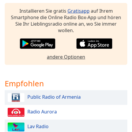
Beginning
of
Installieren Sie gratis
Gratisapp
auf Ihrem
dialog
Smartphone die Online Radio Box-App und hören
window.
Sie Ihr Lieblingsradio online an, wo Sie immer
Escape
wollen.
will
cancel
and
close
andere Optionen
the
window.
Text
Empfohlen
Color
Public Radio of Armenia
Opacity
Radio Aurora
Text
Background
Lav Radio