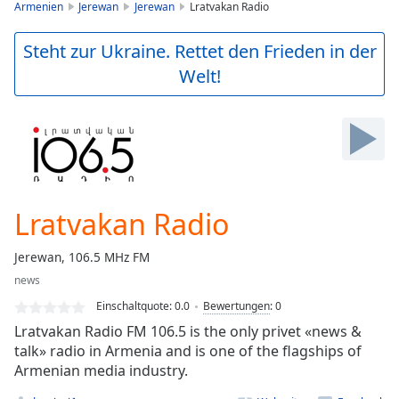
is
Armenien
Jerewan
Jerewan
Lratvakan Radio
loading.
Play
Steht zur Ukraine. Rettet den Frieden in der
Video
Welt!
Play
Skip
Backward
Skip
Forward
Mute
Current
Time
0:00
Lratvakan Radio
/
Duration
-:-
Jerewan, 106.5 MHz FM
Loaded
:
news
0.00%
Stream
Einschaltquote:
0.0
Bewertungen
:
0
Type
LIVE
Lratvakan Radio FM 106.5 is the only privet «news &
Seek to
talk» radio in Armenia and is one of the flagships of
live,
Armenian media industry.
currently
behind
live
LIVE