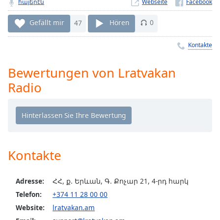
հայերէն
Webseite
Remaining
Time
-
Gefällt mir
47
Hören
0
-:-
Kontakte
1x
Playback
Bewertungen von Lratvakan
Rate
Radio
Chapters
Chapters
Descriptions
descriptions
Kontakte
off
,
selected
Adresse:
ՀՀ, ք. Երևան, Գ. Քոչար 21, 4-րդ հարկ
Subtitles
Telefon:
+374 11 28 00 00
subtitles
Website:
lratvakan.am
settings
,