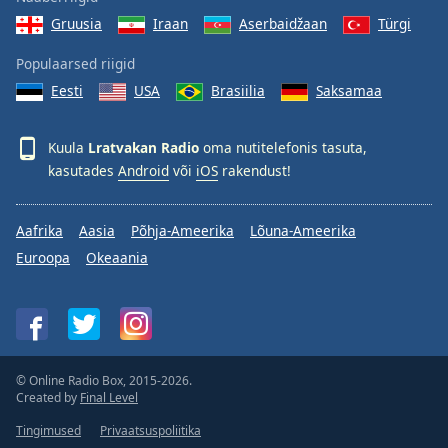
Gruusia
Iraan
Aserbaidžaan
Türgi
Populaarsed riigid
Eesti
USA
Brasiilia
Saksamaa
Kuula
Lratvakan Radio
oma nutitelefonis tasuta,
kasutades
Android
või
iOS
rakendust!
Aafrika
Aasia
Põhja-Ameerika
Lõuna-Ameerika
Euroopa
Okeaania
© Online Radio Box, 2015-2026.
Created by
Final Level
Tingimused
Privaatsuspoliitika