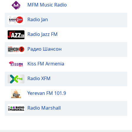
MFM Music Radio
Opacity
Radio Jan
Caption
Area
Radio Jazz FM
Background
Color
Радио Шансон
Opacity
Kiss FM Armenia
Font
Radio XFM
Size
Yerevan FM 101.9
Text
Radio Marshall
Edge
Style
Font