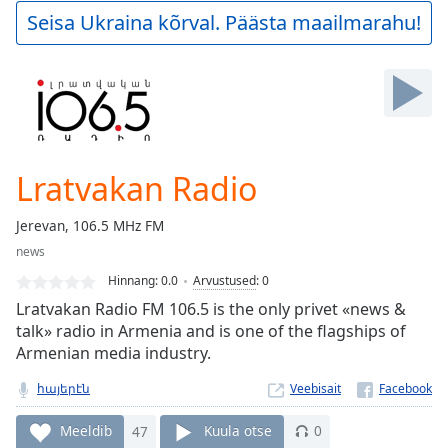
Play
Seisa Ukraina kõrval. Päästa maailmarahu!
Video
Play
Skip
Backward
Skip
Forward
Mute
Current
Lratvakan Radio
Time
0:00
/
Jerevan, 106.5 MHz FM
Duration
-:-
news
Loaded
:
0.00%
Hinnang:
0.0
Arvustused
:
0
Stream
Lratvakan Radio FM 106.5 is the only privet «news &
Type
LIVE
talk» radio in Armenia and is one of the flagships of
Armenian media industry.
Seek to
live,
currently
հայերէն
Veebisait
behind
live
LIVE
Remaining
Meeldib
47
Kuula otse
0