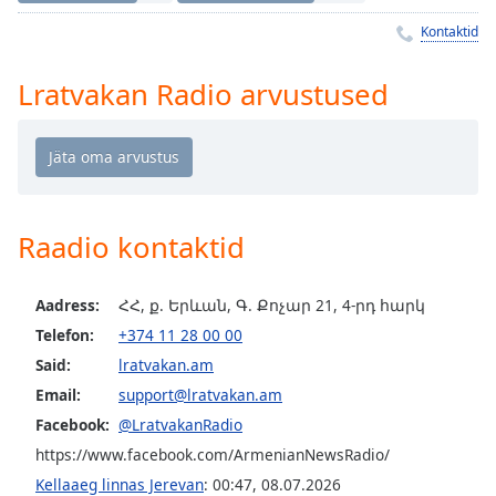
Time
-
-:-
Kontaktid
1x
Lratvakan Radio arvustused
Playback
Rate
Chapters
Chapters
Raadio kontaktid
Descriptions
descriptions
Aadress:
ՀՀ, ք. Երևան, Գ. Քոչար 21, 4-րդ հարկ
off
,
Telefon:
+374 11 28 00 00
selected
Said:
lratvakan.am
Subtitles
Email:
support@lratvakan.am
Facebook:
@LratvakanRadio
subtitles
settings
,
https://www.facebook.com/ArmenianNewsRadio/
opens
Kellaaeg linnas Jerevan
:
00:47
,
08.07.2026