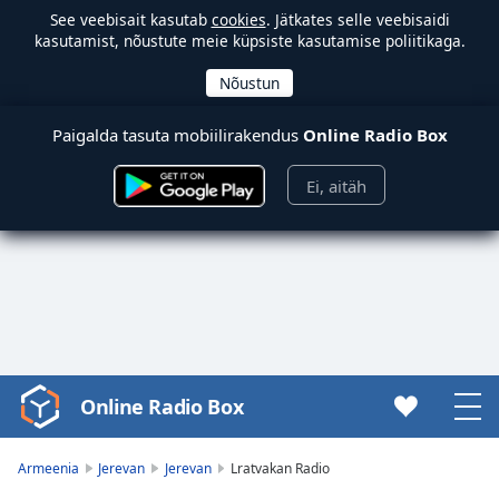
See veebisait kasutab
cookies
. Jätkates selle veebisaidi
kasutamist, nõustute meie küpsiste kasutamise poliitikaga.
Paigalda tasuta mobiilirakendus
Online Radio Box
Ei, aitäh
Online Radio Box
Video
Player
is
Armeenia
Jerevan
Jerevan
Lratvakan Radio
loading.