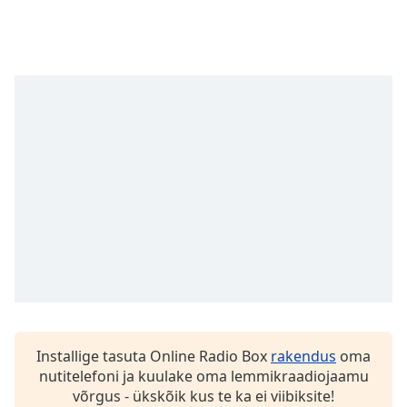
subtitles
settings
dialog
subtitles
off
,
selected
Audio
Track
Picture-
in-
Picture
Fullscreen
This
is
a
modal
window.
Installige tasuta Online Radio Box
rakendus
oma
nutitelefoni ja kuulake oma lemmikraadiojaamu
Beginning
võrgus - ükskõik kus te ka ei viibiksite!
of