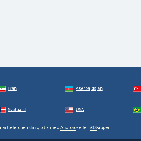
Iran
Aserbajdsjan
Svalbard
USA
arttelefonen din gratis med
Android
- eller
iOS
-appen!