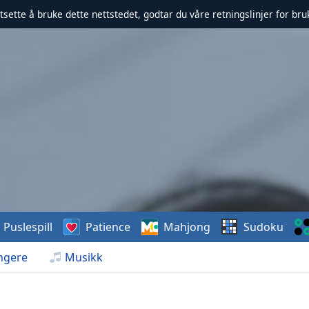
rtsette å bruke dette nettstedet, godtar du våre retningslinjer for br
Puslespill
Patience
Mahjong
Sudoku
ngere
Musikk