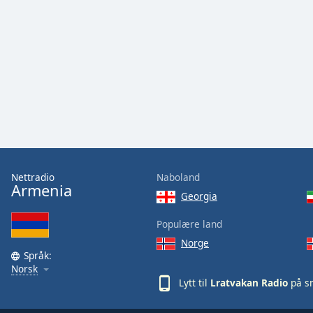
Audio
Track
Picture-
in-
Picture
Fullscreen
This
is
a
modal
window.
Nettradio
Naboland
Armenia
Beginning
Georgia
of
dialog
Populære land
window.
Norge
Escape
Språk:
will
Norsk
cancel
Lytt til
Lratvakan Radio
på sm
and
close