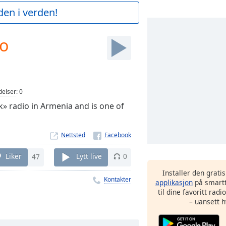
den i verden!
io
elser
:
0
k» radio in Armenia and is one of
Nettsted
Liker
47
Lytt live
0
Installer den grati
Kontakter
applikasjon
på smartt
til dine favoritt rad
– uansett h