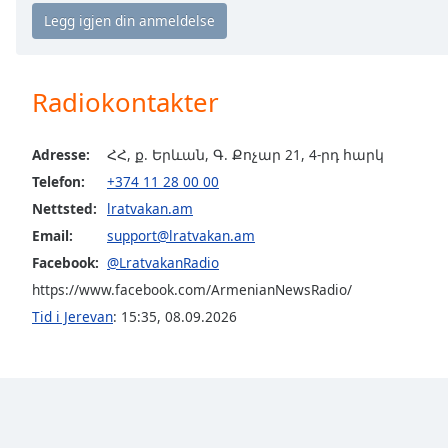
Chapters
Chapters
Descriptions
Radiokontakter
descriptions
off
,
Adresse:
ՀՀ, ք. Երևան, Գ. Քոչար 21, 4-րդ հարկ
selected
Telefon:
+374 11 28 00 00
Subtitles
Nettsted:
lratvakan.am
Email:
support@lratvakan.am
subtitles
settings
,
Facebook:
@LratvakanRadio
opens
https://www.facebook.com/ArmenianNewsRadio/
subtitles
Tid i Jerevan
:
15:35
,
08.09.2026
settings
dialog
subtitles
off
,
selected