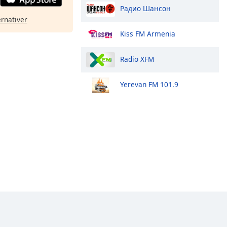
Радио Шансон
ernativer
Kiss FM Armenia
Radio XFM
Yerevan FM 101.9