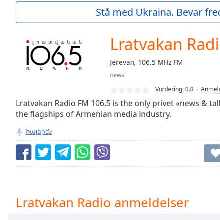
Current
Stå med Ukraina. Bevar fre
Time
0:00
/
Duration
-:-
Lratvakan Rad
Loaded
:
0.00%
Jerevan, 106.5 MHz FM
0:00
news
Stream
Type
LIVE
Vurdering:
0.0
Anmeld
Seek to
Lratvakan Radio FM 106.5 is the only privet «news & tal
live,
the flagships of Armenian media industry.
currently
behind
live
LIVE
հայերէն
Remaining
Time
-
-:-
1x
Playback
Lratvakan Radio anmeldelser
Rate