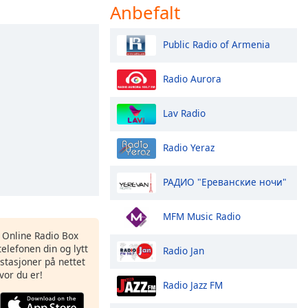
Anbefalt
Public Radio of Armenia
Radio Aurora
Lav Radio
Radio Yeraz
РАДИО "Ереванские ночи"
MFM Music Radio
s Online Radio Box
elefonen din og lytt
Radio Jan
iostasjoner på nettet
vor du er!
Radio Jazz FM