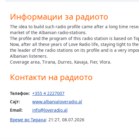
Chapters
Chapters
Информации за радиото
Descriptions
The idea to build such radio profile came after a long time res
market of the Albanian radio-stations.
descriptions
The profile and the program of this radio station is based on T
off
,
Now, after all these years of Love Radio life, staying tight to the
the leader of the radio stations on its profile and is a very impo
selected
Albanian listeners.
Coverage area, Tirana, Durres, Kavaja, Fier, Vlora.
Subtitles
Контакти на радиото
subtitles
settings
,
opens
Телефон:
+355 4 2227007
subtitles
Сајт:
www.albanialoveradio.al
settings
dialog
Email:
info@loveradio.al
subtitles
Време во Тирана
:
21:27
,
08.07.2026
off
,
selected