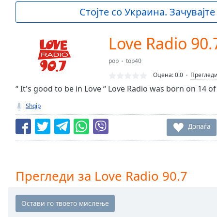
Current
Стојте со Украина. Зачувајте
Time
0:00
/
Duration
-:-
Love Radio 90.
Loaded
:
0.00%
pop
top40
0:00
Оцена:
0.0
Преглед
Stream
Type
“ It's good to be in Love “ Love Radio was born on 14 o
LIVE
Seek to
Shqip
live,
currently
behind
Допаѓа
live
LIVE
Remaining
Time
-
-:-
Прегледи за Love Radio 90.7
1x
Playback
Rate