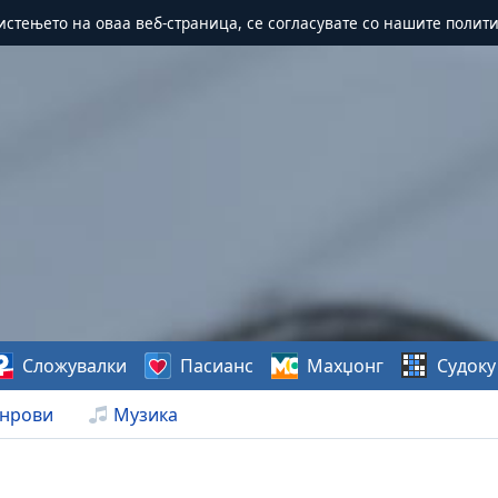
истењето на оваа веб-страница, се согласувате со нашите полит
Сложувалки
Пасианс
Махџонг
Судоку
нрови
Музика