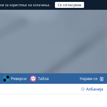
ики за користење на колачиња.
Реверси
Табла
Најави се
Албанија