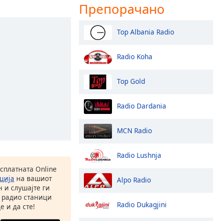
Препорачано
Top Albania Radio
Radio Koha
Top Gold
Radio Dardania
MCN Radio
Radio Lushnja
есплатната Online
ција
на вашиот
Alpo Radio
 и слушајте ги
 радио станици
Radio Dukagjini
е и да сте!