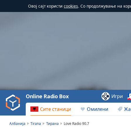
Овој сајт користи
cookies
. Со продолжување на кор
Video
Player
is
loading.
Play
Video
Online Radio Box
Игри
Play
Skip
Сите станици
Омилени
Жа
Backward
Skip
Forward
Албанија
Tirana
Тирана
Love Radio 90.7
Mute