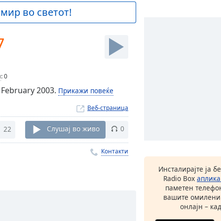
 мир во светот!
7
и
:
0
f February 2003.
Прикажи повеќе
Веб-страница
22
Слушај во живо
0
Контакти
Инсталирајте ја б
Radio Box
аплика
паметен телефон
вашите омилени
онлајн – кад