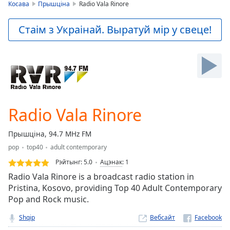
is
Косава
Прышціна
Radio Vala Rinore
loading.
Play
Стаім з Украінай. Выратуй мір у свеце!
Video
Play
Skip
Backward
Skip
Forward
Mute
Current
Radio Vala Rinore
Time
0:00
/
Прышціна, 94.7 MHz FM
Duration
-:-
pop
top40
adult contemporary
Loaded
:
0.00%
Рэйтынг:
5.0
Ацэнак
:
1
Stream
Radio Vala Rinore is a broadcast radio station in
Type
LIVE
Pristina, Kosovo, providing Top 40 Adult Contemporary
Pop and Rock music.
Seek to
live,
currently
Shqip
Вебсайт
behind
live
LIVE