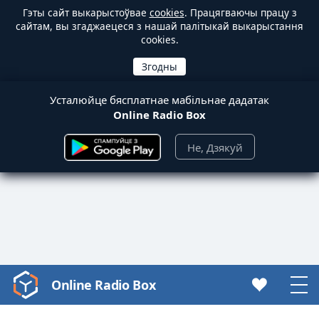
Гэты сайт выкарыстоўвае
cookies
. Працягваючы працу з
сайтам, вы згаджаецеся з нашай палітыкай выкарыстання
cookies.
Усталюйце бясплатнае мабільнае дадатак
Online Radio Box
Не, Дзякуй
Online Radio Box
Video
Player