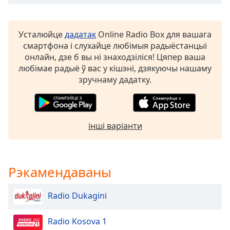
Beginning
of
dialog
Усталюйце
дадатак
Online Radio Box для вашага
window.
смартфона і слухайце любімыя радыёстанцыі
Escape
онлайн, дзе б вы ні знаходзіліся! Цяпер ваша
will
любімае радыё ў вас у кішэні, дзякуючы нашаму
cancel
зручнаму дадатку.
and
close
the
window.
інші варіанти
Text
Color
Рэкамендаваны
Opacity
Radio Dukagini
Text
Background
Radio Kosova 1