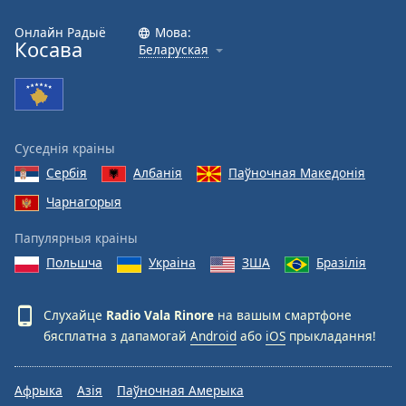
Онлайн Радыё
Мова:
Косава
Беларуская
Суседнія краіны
Сербія
Албанія
Паўночная Македонія
Чарнагорыя
Папулярныя краіны
Польшча
Украіна
ЗША
Бразілія
Слухайце
Radio Vala Rinore
на вашым смартфоне
бясплатна з дапамогай
Android
або
iOS
прыкладання!
Афрыка
Азія
Паўночная Амерыка