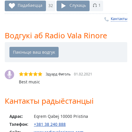
Remaining
Падабаецца
32
Слухаць
1
Time
-
-:-
Кантакты
1x
Водгукі аб Radio Vala Rinore
Playback
Rate
Chapters
Chapters
Эдуард Фиголь
01.02.2021
Descriptions
Best music
descriptions
off
,
Кантакты радыёстанцыі
selected
Subtitles
Адрас:
Eqrem Qabej 10000 Pristina
subtitles
Тэлефон:
+381 38 240 888
settings
,