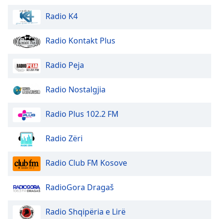
Color
Radio K4
Opacity
Radio Kontakt Plus
Caption
Radio Peja
Area
Background
Radio Nostalgjia
Color
Radio Plus 102.2 FM
Opacity
Radio Zëri
Font
Size
Radio Club FM Kosove
Text
RadioGora Dragaš
Edge
Style
Radio Shqipëria e Lirë