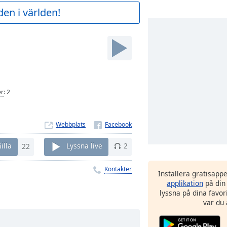
en i världen!
er
:
2
Webbplats
illa
22
Lyssna live
2
Kontakter
Installera gratisapp
applikation
på din
lyssna på dina favor
var du 