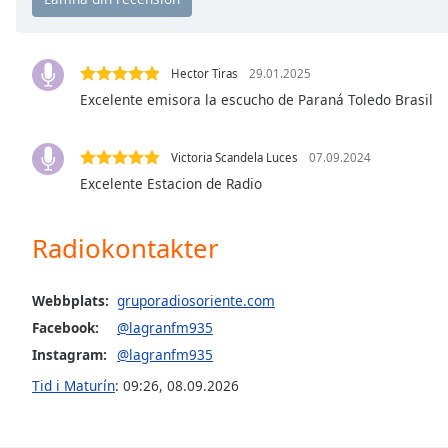
Chapters
Chapters
Hector Tiras
29.01.2025
Descriptions
Excelente emisora la escucho de Paraná Toledo Brasil
descriptions
off
,
Victoria Scandela Luces
07.09.2024
selected
Excelente Estacion de Radio
Subtitles
Radiokontakter
subtitles
settings
,
opens
Webbplats:
gruporadiosoriente.com
subtitles
Facebook:
@lagranfm935
settings
dialog
Instagram:
@lagranfm935
subtitles
Tid i Maturín
:
09:26
,
08.09.2026
off
,
selected