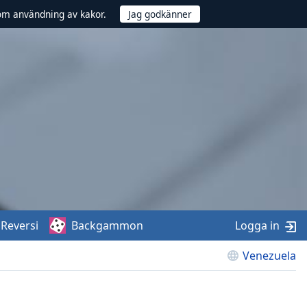
om användning av kakor.
Reversi
Backgammon
Logga in
Venezuela