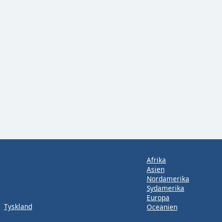
Afrika
Asien
Nordamerika
Sydamerika
Europa
Tyskland
Oceanien