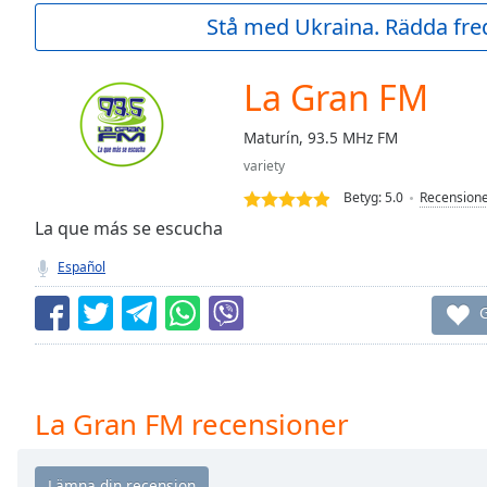
Current
Stå med Ukraina. Rädda fred
Time
0:00
/
Duration
-:-
La Gran FM
Loaded
:
0.00%
Maturín, 93.5 MHz FM
0:00
variety
Stream
Type
LIVE
Betyg:
5.0
Recension
Seek to
La que más se escucha
live,
currently
Español
behind
live
LIVE
Remaining
G
Time
-
-:-
1x
La Gran FM recensioner
Playback
Rate