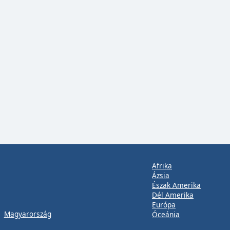
Afrika
Ázsia
Észak Amerika
Dél Amerika
Európa
Magyarország
Óceánia