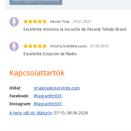
Chapters
Chapters
Hector Tiras
29.01.2025
Descriptions
Excelente emisora la escucho de Paraná Toledo Brasil
descriptions
off
,
Victoria Scandela Luces
07.09.2024
selected
Excelente Estacion de Radio
Subtitles
Kapcsolattartók
subtitles
settings
,
opens
Oldal:
gruporadiosoriente.com
subtitles
Facebook:
@lagranfm935
settings
dialog
Instagram:
@lagranfm935
subtitles
A helyi idő itt: Maturín
:
07:10
,
08.06.2026
off
,
selected