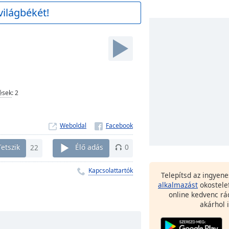
világbékét!
ések
:
2
Weboldal
Tetszik
22
Élő adás
0
Kapcsolattartók
Telepítsd az ingyen
alkalmazást
okostele
online kedvenc rá
akárhol i