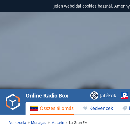
Jelen weboldal
cookies
használ. Amennyi
Video
Player
is
loading.
Play
Video
Online Radio Box
Játékok
Play
Skip
Összes állomás
Kedvencek
Backward
Skip
Forward
Venezuela
Monagas
Maturín
La Gran FM
Mute