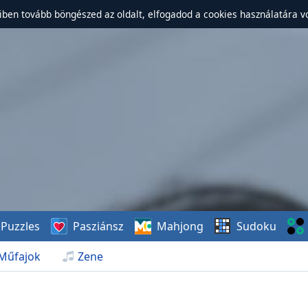
ben tovább böngészed az oldalt, elfogadod a cookies használatára v
Puzzles
Pasziánsz
Mahjong
Sudoku
Műfajok
Zene