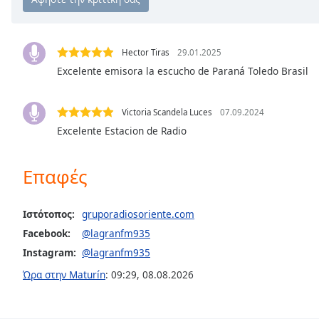
Chapters
Chapters
Hector Tiras
29.01.2025
Descriptions
Excelente emisora la escucho de Paraná Toledo Brasil
descriptions
off
,
Victoria Scandela Luces
07.09.2024
selected
Excelente Estacion de Radio
Subtitles
Επαφές
subtitles
settings
,
opens
Ιστότοπος:
gruporadiosoriente.com
subtitles
Facebook:
@lagranfm935
settings
dialog
Instagram:
@lagranfm935
subtitles
Ώρα στην Maturín
:
09:29
,
08.08.2026
off
,
selected