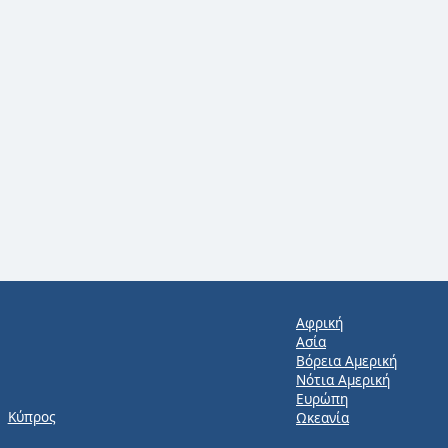
Αφρική
Ασία
Βόρεια Αμερική
Νότια Αμερική
Ευρώπη
Κύπρος
Ωκεανία