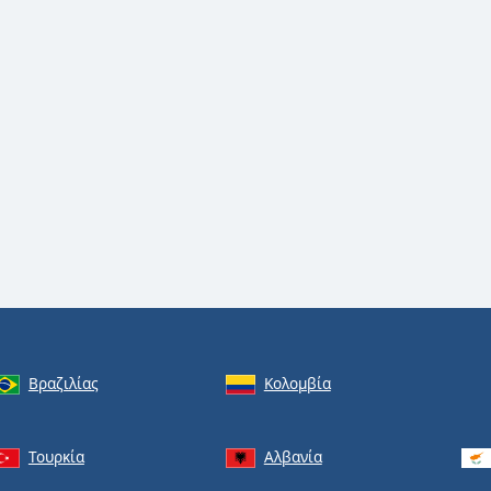
Βραζιλίας
Κολομβία
Τουρκία
Αλβανία