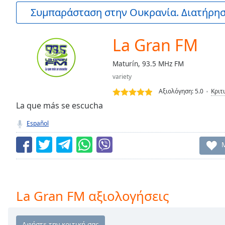
Current
Συμπαράσταση στην Ουκρανία. Διατήρηστ
Time
0:00
/
Duration
-:-
La Gran FM
Loaded
:
0.00%
Maturín, 93.5 MHz FM
0:00
variety
Stream
Type
LIVE
Αξιολόγηση:
5.0
Κριτ
Seek to
La que más se escucha
live,
currently
Español
behind
live
LIVE
Remaining
Time
-
-:-
1x
La Gran FM αξιολογήσεις
Playback
Rate