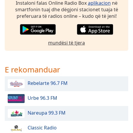
Instaloni falas Online Radio Box
aplikacion
në
dialog
smartfonin tuaj dhe dëgjoni stacionet tuaja të
window.
preferuara të radios online – kudo që të jeni!
Escape
will
cancel
and
close
mundësi të tjera
the
window.
E rekomanduar
Text
Color
Rebelarte 96.7 FM
Opacity
Urbe 96.3 FM
Text
Nareupa 99.3 FM
Background
Color
Classic Radio