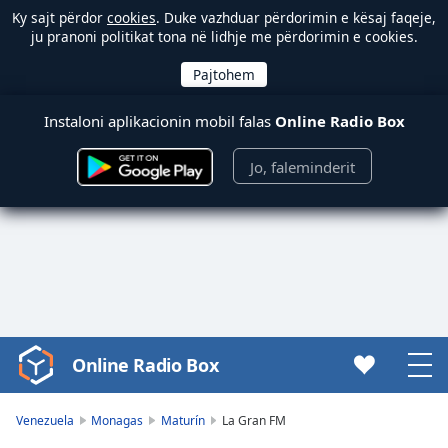
Ky sajt përdor
cookies
. Duke vazhduar përdorimin e kësaj faqeje,
ju pranoni politikat tona në lidhje me përdorimin e cookies.
Instaloni aplikacionin mobil falas
Online Radio Box
Jo, faleminderit
Online Radio Box
Video
Player
is
Venezuela
Monagas
Maturín
La Gran FM
loading.