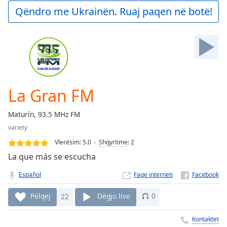
Play
Qëndro me Ukrainën. Ruaj paqen në botë!
Video
Play
Skip
Backward
Skip
Forward
Mute
Current
La Gran FM
Time
0:00
/
Maturín, 93.5 MHz FM
Duration
-:-
variety
Loaded
:
0.00%
Vlerësim:
5.0
Shqyrtime
:
2
Stream
La que más se escucha
Type
LIVE
Español
Faqe interneti
Seek to
live,
currently
Pëlqej
22
Dëgjo live
0
behind
live
LIVE
Remaining
Kontaktet