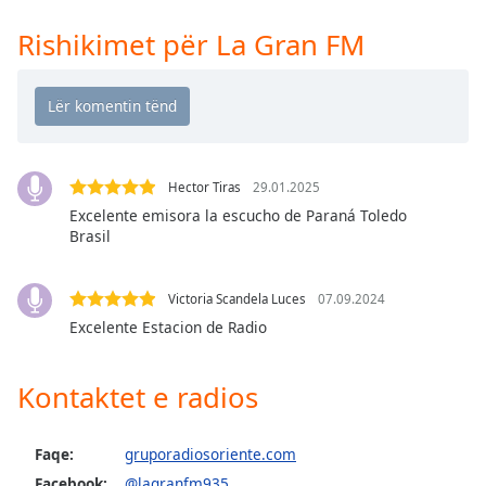
Time
-
-:-
Rishikimet për La Gran FM
1x
Playback
Rate
Chapters
Hector Tiras
29.01.2025
Chapters
Excelente emisora la escucho de Paraná Toledo
Brasil
Descriptions
descriptions
Victoria Scandela Luces
07.09.2024
off
,
Excelente Estacion de Radio
selected
Subtitles
Kontaktet e radios
subtitles
settings
,
Faqe:
gruporadiosoriente.com
opens
Facebook:
@lagranfm935