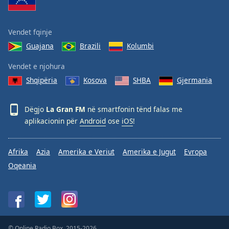
Vendet fqinje
Guajana
Brazili
Kolumbi
Vendet e njohura
Shqipëria
Kosova
SHBA
Gjermania
Dëgjo
La Gran FM
në smartfonin tënd falas me
aplikacionin për
Android
ose
iOS
!
Afrika
Azia
Amerika e Veriut
Amerika e Jugut
Evropa
Oqeania
© Online Radio Box, 2015-2026.