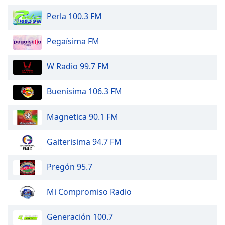
Opacity
Perla 100.3 FM
Pegaísima FM
Caption
Area
Background
W Radio 99.7 FM
Color
Buenísima 106.3 FM
Opacity
Magnetica 90.1 FM
Font
Gaiterisima 94.7 FM
Size
Pregón 95.7
Text
Edge
Mi Compromiso Radio
Style
Generación 100.7
Font