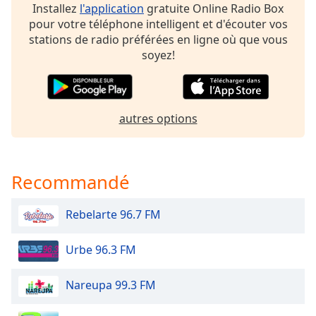
dialog
Installez
l'application
gratuite Online Radio Box
window.
pour votre téléphone intelligent et d'écouter vos
Escape
stations de radio préférées en ligne où que vous
will
soyez!
cancel
and
close
the
autres options
window.
Text
Recommandé
Color
Rebelarte 96.7 FM
Opacity
Urbe 96.3 FM
Text
Background
Nareupa 99.3 FM
Color