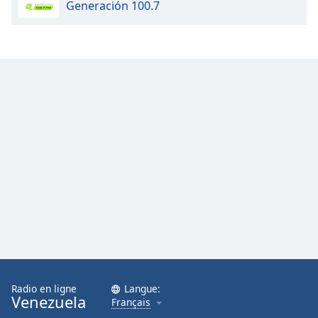
Generación 100.7
Family
Reset
Done
Close
Modal
Dialog
End
of
dialog
window.
Radio en ligne
Langue:
Venezuela
Français