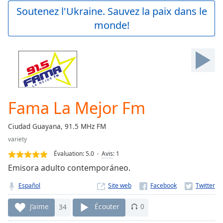
Play
Soutenez l'Ukraine. Sauvez la paix dans le
Video
monde!
Play
Skip
Backward
Skip
Forward
Mute
Current
Time
0:00
Fama La Mejor Fm
/
Duration
-:-
Ciudad Guayana, 91.5 MHz FM
Loaded
:
variety
0.00%
Stream
Évaluation:
5.0
Avis
:
1
Type
LIVE
Emisora adulto contemporáneo.
Seek to
live,
Español
Site web
currently
behind
live
LIVE
J’aime
34
Écouter
0
Remaining