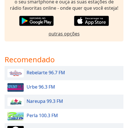
o seu smartphone e ouça as suas estações de
dialog
rádio favoritas online - onde quer que você esteja!
window.
Escape
will
cancel
outras opções
and
close
the
window.
Recomendado
Text
Rebelarte 96.7 FM
Color
Urbe 96.3 FM
Opacity
Nareupa 99.3 FM
Text
Background
Perla 100.3 FM
Color