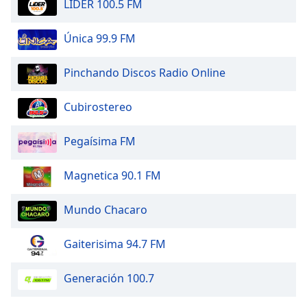
LIDER 100.5 FM
Opacity
Única 99.9 FM
Caption
Area
Pinchando Discos Radio Online
Background
Color
Cubirostereo
Pegaísima FM
Opacity
Magnetica 90.1 FM
Font
Size
Mundo Chacaro
Text
Gaiterisima 94.7 FM
Edge
Style
Generación 100.7
Font