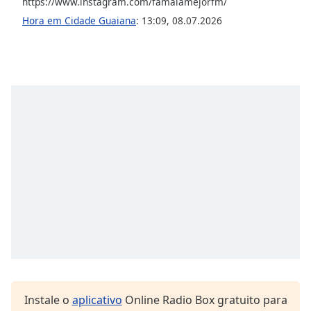
subtitles
https://www.instagram.com/famalamejorfm/
settings
Hora em Cidade Guaiana
:
13:09
,
08.07.2026
dialog
subtitles
off
,
selected
Audio
Track
Picture-
in-
Picture
Fullscreen
This
is
a
modal
window.
Beginning
Instale o
aplicativo
Online Radio Box gratuito para
of