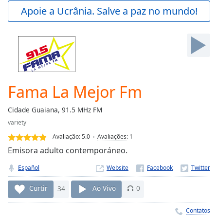
Play
Apoie a Ucrânia. Salve a paz no mundo!
Video
Play
Skip
Backward
Skip
Forward
Mute
Current
Fama La Mejor Fm
Time
0:00
/
Cidade Guaiana, 91.5 MHz FM
Duration
-:-
variety
Loaded
:
0.00%
Avaliação:
5.0
Avaliações
:
1
Stream
Emisora adulto contemporáneo.
Type
LIVE
Español
Website
Seek to
live,
currently
Curtir
34
Ao Vivo
0
behind
live
LIVE
Remaining
Contatos