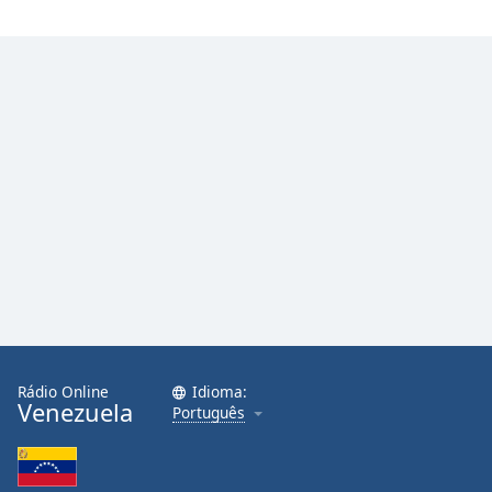
Family
Reset
Done
Close
Modal
Dialog
End
of
dialog
window.
Rádio Online
Idioma:
Venezuela
Português