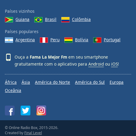
Países vizinhos
Guiana
Brasil
Colômbia
Países populares
Argentina
Peru
Bolívia
Portugal
Ouça a
Fama La Mejor Fm
em seu smartphone
gratuitamente com o aplicativo para
Android
ou
iOS
!
África
Ásia
América do Norte
América do Sul
Europa
Oceânia
© Online Radio Box, 2015-2026.
Created by
Final Level