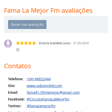
Time
-
-:-
Fama La Mejor Fm avaliações
1x
Playback
Rate
Chapters
Victoria Scandela Luces
07.09.2024
Chapters
🙂
Descriptions
Contatos
descriptions
off
,
selected
Telefone:
+04148652444
Site:
www.radiomixhd.com
Subtitles
Email:
fama91.5fmlamejor@gmail.com
subtitles
Facebook:
@CircuitoFamaLaMejorfm
settings
,
Twitter:
@famalamejorfm
opens