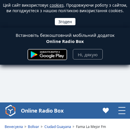
Цей сайт використовує
cookies
. Продовжуючи роботу з сайтом,
ви погоджуєтеся з нашою політикою використання cookies.
Встановіть безкоштовний мобільний додаток
Online Radio Box
Ні, дякую
Online Radio Box
Video
Player
is
Венесуела
Bolívar
Ciudad Guayana
Fama La Mejor Fm