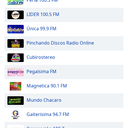
Opacity
LIDER 100.5 FM
Caption
Única 99.9 FM
Area
Background
Pinchando Discos Radio Online
Color
Cubirostereo
Opacity
Pegaísima FM
Font
Magnetica 90.1 FM
Size
Mundo Chacaro
Text
Edge
Gaiterisima 94.7 FM
Style