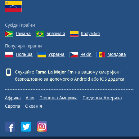
Сусідні країни
Гайана
Бразилія
Колумбія
Популярні країни
Польща
Україна
Чехія
Молдова
Слухайте
Fama La Mejor Fm
на вашому смартфоні
безкоштовно за допомогою
Android
або
iOS
додатка!
Африка
Азія
Північна Америка
Південна Америка
Європа
Океанія