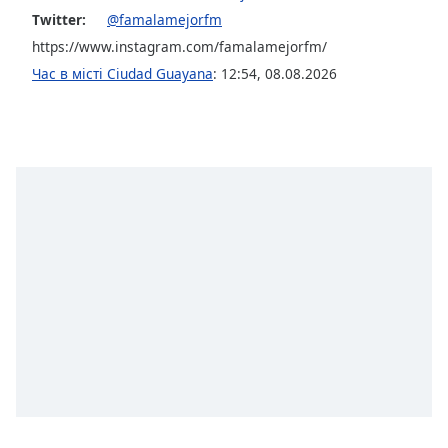
subtitles
Twitter:
@famalamejorfm
settings
https://www.instagram.com/famalamejorfm/
dialog
Час в місті Ciudad Guayana
:
12:54
,
08.08.2026
subtitles
off
,
selected
Audio
Track
Picture-
in-
Picture
Fullscreen
This
is
a
modal
window.
Beginning