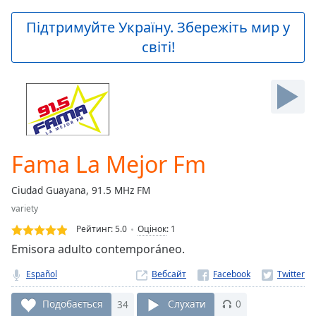
loading.
Play
Підтримуйте Україну. Збережіть мир у
Video
світі!
Play
Skip
Backward
Skip
Forward
Mute
Current
Time
0:00
Fama La Mejor Fm
/
Duration
-:-
Ciudad Guayana, 91.5 MHz FM
Loaded
:
variety
0.00%
Stream
Рейтинг:
5.0
Оцінок
:
1
Type
LIVE
Emisora adulto contemporáneo.
Seek to
live,
Español
Вебсайт
currently
behind
live
LIVE
Подобається
34
Слухати
0