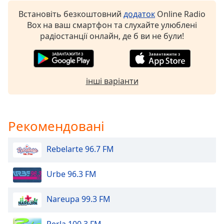
of
dialog
Встановіть безкоштовний
додаток
Online Radio
window.
Box на ваш смартфон та слухайте улюблені
Escape
радіостанції онлайн, де б ви не були!
will
cancel
and
close
інші варіанти
the
window.
Рекомендовані
Text
Color
Rebelarte 96.7 FM
Opacity
Urbe 96.3 FM
Text
Nareupa 99.3 FM
Background
Color
Perla 100.3 FM