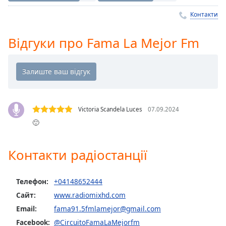
Remaining
Time
-
Контакти
-:-
Відгуки про Fama La Mejor Fm
1x
Playback
Rate
Chapters
Chapters
Victoria Scandela Luces
07.09.2024
🙂
Descriptions
descriptions
Контакти радіостанції
off
,
selected
Телефон:
+04148652444
Subtitles
Сайт:
www.radiomixhd.com
subtitles
Email:
fama91.5fmlamejor@gmail.com
settings
,
Facebook:
@CircuitoFamaLaMejorfm
opens