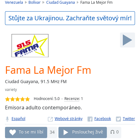
is
Venezuela
Bolívar
Ciudad Guayana
Fama La Mejor Fm
loading.
Play
Stůjte za Ukrajinou. Zachraňte světový mír!
Video
Play
Skip
Backward
Skip
Forward
Mute
Current
Fama La Mejor Fm
Time
0:00
/
Ciudad Guayana, 91.5 MHz FM
Duration
-:-
variety
Loaded
:
0.00%
Hodnocení:
5.0
Recenze
:
1
Stream
Emisora adulto contemporáneo.
Type
LIVE
Español
Webové stránky
Seek to
live,
currently
To se mi líbí
34
Poslouchej živě
0
behind
live
LIVE