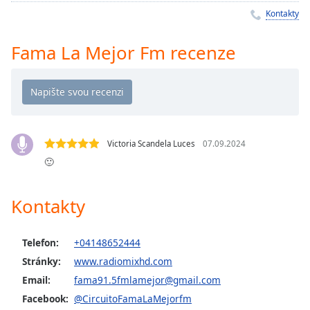
Remaining
Kontakty
Time
-
-:-
Fama La Mejor Fm recenze
1x
Playback
Rate
Chapters
Victoria Scandela Luces
07.09.2024
Chapters
🙂
Descriptions
Kontakty
descriptions
off
,
selected
Telefon:
+04148652444
Stránky:
www.radiomixhd.com
Subtitles
Email:
fama91.5fmlamejor@gmail.com
subtitles
Facebook:
@CircuitoFamaLaMejorfm
settings
,