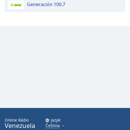
Generación 100.7
Font
Family
Reset
Done
Close
Modal
Dialog
End
of
dialog
window.
Online Rádio
Jazyk:
Venezuela
Čeština