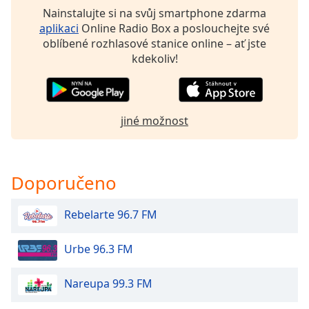
Beginning
Nainstalujte si na svůj smartphone zdarma
of
aplikaci
Online Radio Box a poslouchejte své
dialog
oblíbené rozhlasové stanice online – ať jste
window.
kdekoliv!
Escape
will
cancel
and
jiné možnost
close
the
window.
Doporučeno
Text
Color
Rebelarte 96.7 FM
Opacity
Urbe 96.3 FM
Text
Nareupa 99.3 FM
Background