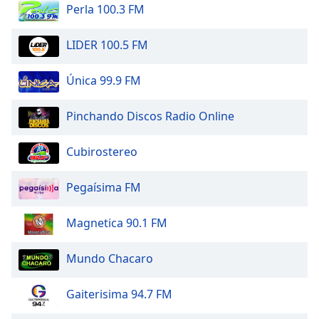
Color
Perla 100.3 FM
Opacity
LIDER 100.5 FM
Única 99.9 FM
Caption
Area
Background
Pinchando Discos Radio Online
Color
Cubirostereo
Opacity
Pegaísima FM
Font
Magnetica 90.1 FM
Size
Mundo Chacaro
Text
Edge
Gaiterisima 94.7 FM
Style