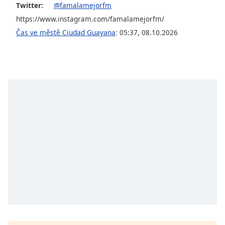
Twitter:
@famalamejorfm
opens
subtitles
https://www.instagram.com/famalamejorfm/
settings
Čas ve městě Ciudad Guayana
:
05:37
,
08.10.2026
dialog
subtitles
off
,
selected
Audio
Track
Picture-
in-
Picture
Fullscreen
This
is
a
modal
window.