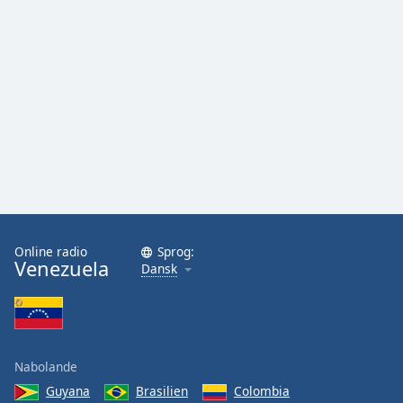
Family
Reset
Done
Close
Modal
Dialog
End
of
dialog
window.
Online radio
Sprog:
Venezuela
Dansk
Nabolande
Guyana
Brasilien
Colombia