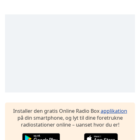
subtitles
settings
dialog
subtitles
off
,
selected
Audio
Track
Picture-
in-
Picture
Fullscreen
This
is
a
modal
Installer den gratis Online Radio Box
applikation
window.
på din smartphone, og lyt til dine foretrukne
radiostationer online – uanset hvor du er!
Beginning
of