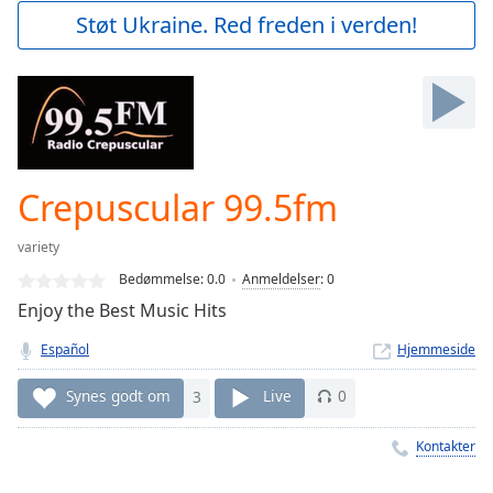
Play
Støt Ukraine. Red freden i verden!
Video
Play
Skip
Backward
Skip
Forward
Mute
Current
Crepuscular 99.5fm
Time
0:00
/
variety
Duration
-:-
Bedømmelse:
0.0
Anmeldelser
:
0
Loaded
:
Enjoy the Best Music Hits
0.00%
Stream
Español
Hjemmeside
Type
LIVE
Seek to
Synes godt om
3
Live
0
live,
currently
behind
Kontakter
live
LIVE
Remaining