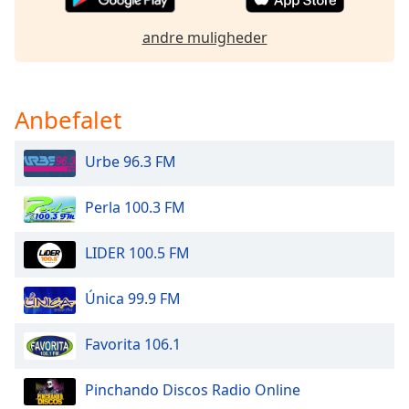
dialog
window.
andre muligheder
Escape
will
cancel
and
Anbefalet
close
the
Urbe 96.3 FM
window.
Perla 100.3 FM
Text
Color
LIDER 100.5 FM
Opacity
Única 99.9 FM
Text
Favorita 106.1
Background
Color
Pinchando Discos Radio Online