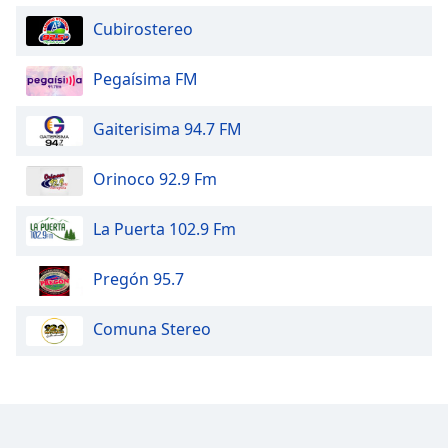
Opacity
Cubirostereo
Pegaísima FM
Caption
Area
Background
Gaiterisima 94.7 FM
Color
Orinoco 92.9 Fm
Opacity
La Puerta 102.9 Fm
Font
Pregón 95.7
Size
Comuna Stereo
Text
Edge
Style
Font