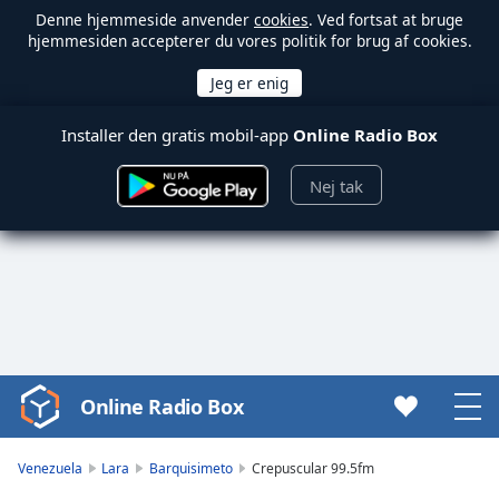
Denne hjemmeside anvender
cookies
. Ved fortsat at bruge
hjemmesiden accepterer du vores politik for brug af cookies.
Installer den gratis mobil-app
Online Radio Box
Nej tak
Online Radio Box
Video
Player
is
Venezuela
Lara
Barquisimeto
Crepuscular 99.5fm
loading.