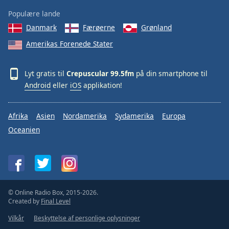
Populære lande
Danmark
Færøerne
Grønland
Amerikas Forenede Stater
Lyt gratis til
Crepuscular 99.5fm
på din smartphone til
Android
eller
iOS
applikation!
Afrika
Asien
Nordamerika
Sydamerika
Europa
Oceanien
© Online Radio Box, 2015-2026.
Created by
Final Level
Vilkår
Beskyttelse af personlige oplysninger