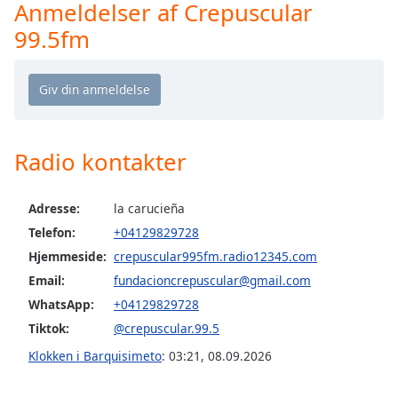
Time
-
Anmeldelser af Crepuscular
-:-
99.5fm
1x
Playback
Rate
Chapters
Radio kontakter
Chapters
Descriptions
Adresse:
la carucieña
Telefon:
+04129829728
descriptions
off
,
Hjemmeside:
crepuscular995fm.radio12345.com
selected
Email:
fundacioncrepuscular@gmail.com
WhatsApp:
+04129829728
Subtitles
Tiktok:
@crepuscular.99.5
subtitles
Klokken i Barquisimeto
:
03:21
,
08.09.2026
settings
,
opens