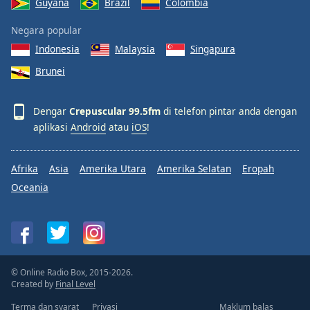
Guyana
Brazil
Colombia
Negara popular
Indonesia
Malaysia
Singapura
Brunei
Dengar
Crepuscular 99.5fm
di telefon pintar anda dengan
aplikasi
Android
atau
iOS
!
Afrika
Asia
Amerika Utara
Amerika Selatan
Eropah
Oceania
© Online Radio Box, 2015-2026.
Created by
Final Level
Terma dan syarat
Privasi
Maklum balas