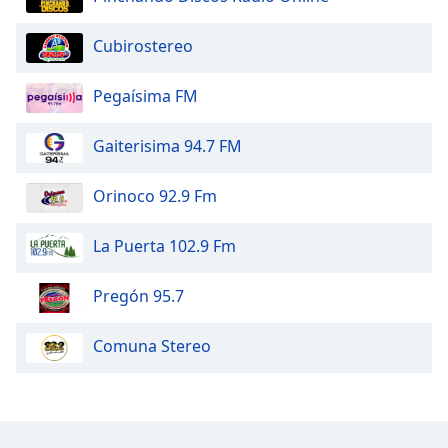
Opacity
Cubirostereo
Pegaísima FM
Caption
Area
Gaiterisima 94.7 FM
Background
Color
Orinoco 92.9 Fm
Opacity
La Puerta 102.9 Fm
Font
Pregón 95.7
Size
Comuna Stereo
Text
Edge
Style