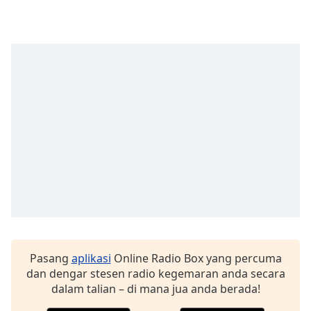
opens
subtitles
settings
dialog
subtitles
off
,
selected
Audio
Track
Picture-
in-
Picture
Fullscreen
This
is
a
modal
Pasang
aplikasi
Online Radio Box yang percuma
window.
dan dengar stesen radio kegemaran anda secara
dalam talian – di mana jua anda berada!
Beginning