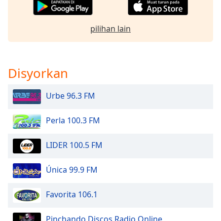
of
dialog
window.
pilihan lain
Escape
will
cancel
and
Disyorkan
close
the
Urbe 96.3 FM
window.
Perla 100.3 FM
Text
Color
LIDER 100.5 FM
Opacity
Única 99.9 FM
Text
Favorita 106.1
Background
Color
Pinchando Discos Radio Online