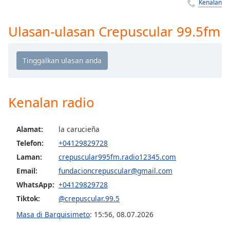
Remaining
Kenalan
Time
-
-:-
Ulasan-ulasan Crepuscular 99.5fm
1x
Playback
Rate
Chapters
Kenalan radio
Chapters
Descriptions
Alamat:
la carucieña
Telefon:
+04129829728
descriptions
off
,
Laman:
crepuscular995fm.radio12345.com
selected
Email:
fundacioncrepuscular@gmail.com
WhatsApp:
+04129829728
Subtitles
Tiktok:
@crepuscular.99.5
subtitles
Masa di Barquisimeto
:
15:56
,
08.07.2026
settings
,