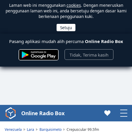
Laman web ini menggunakan
cookies
. Dengan meneruskan
penggunaan laman web ini, anda bersetuju dengan dasar kami
berkenaan penggunaan kuki.
Pasang aplikasi mudah alih percuma
Online Radio Box
Tidak, Terima kasih
Online Radio Box
Video
Player
is
Venezuela
Lara
Barquisimeto
Crepuscular 99.5fm