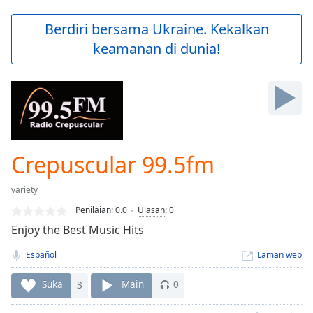
loading.
Play
Berdiri bersama Ukraine. Kekalkan
Video
keamanan di dunia!
Play
Skip
Backward
Skip
Forward
Mute
Current
Time
0:00
Crepuscular 99.5fm
/
Duration
-:-
variety
Loaded
:
0.00%
Penilaian:
0.0
Ulasan
:
0
Stream
Enjoy the Best Music Hits
Type
LIVE
Español
Laman web
Seek to
live,
currently
Suka
3
Main
0
behind
live
LIVE