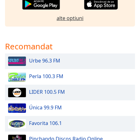
of
dialog
window.
alte optiuni
Escape
will
cancel
and
Recomandat
close
the
Urbe 96.3 FM
window.
Perla 100.3 FM
Text
Color
LIDER 100.5 FM
Opacity
Única 99.9 FM
Text
Favorita 106.1
Background
Color
Pinchando Discos Radio Online