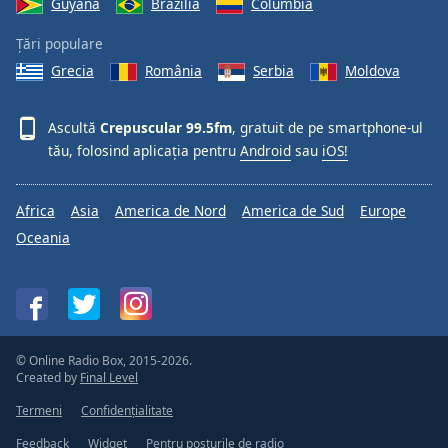
Guyana
Brazilia
Columbia
Țări populare
Grecia
România
Serbia
Moldova
Ascultă
Crepuscular 99.5fm
, gratuit de pe smartphone-ul
tău, folosind aplicația pentru
Android
sau
iOS!
Africa
Asia
America de Nord
America de Sud
Europe
Oceania
© Online Radio Box, 2015-2026.
Created by
Final Level
Termeni
Confidențialitate
Feedback
Widget
Pentru posturile de radio