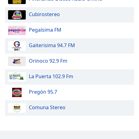
Opacity
Cubirostereo
Pegaísima FM
Caption
Area
Gaiterisima 94.7 FM
Background
Color
Orinoco 92.9 Fm
Opacity
La Puerta 102.9 Fm
Font
Pregón 95.7
Size
Comuna Stereo
Text
Edge
Style