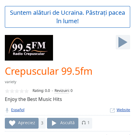
loading.
Play
Suntem alături de Ucraina. Păstrați pacea
Video
în lume!
Play
Skip
Backward
Skip
Forward
Mute
Current
Time
0:00
Crepuscular 99.5fm
/
Duration
-:-
variety
Loaded
:
0.00%
Rating:
0.0
Revizuiri
:
0
Stream
Enjoy the Best Music Hits
Type
LIVE
Español
Website
Seek to
live,
currently
Apreciez
3
Ascultă
1
behind
live
LIVE