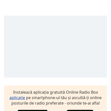
opens
subtitles
settings
dialog
subtitles
off
,
selected
Audio
Track
Picture-
in-
Picture
Fullscreen
This
is
a
modal
Instalează aplicația gratuită Online Radio Box
window.
aplicație
pe smartphone-ul tău și ascultă-ți online
posturile de radio preferate - oriunde te-ai afla!
Beginning