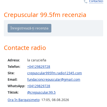
Remaining
Contactezi
Time
-
-:-
Crepuscular 99.5fm recenzia
1x
Playback
Rate
Chapters
Contacte radio
Chapters
Descriptions
Adresa:
la carucieña
Telefon:
+04129829728
descriptions
off
,
Site:
crepuscular995fm.radio12345.com
selected
Email:
fundacioncrepuscular@gmail.com
WhatsApp:
+04129829728
Subtitles
Tiktok:
@crepuscular.99.5
subtitles
Ora în Barquisimeto
:
17:05
,
08.08.2026
settings
,