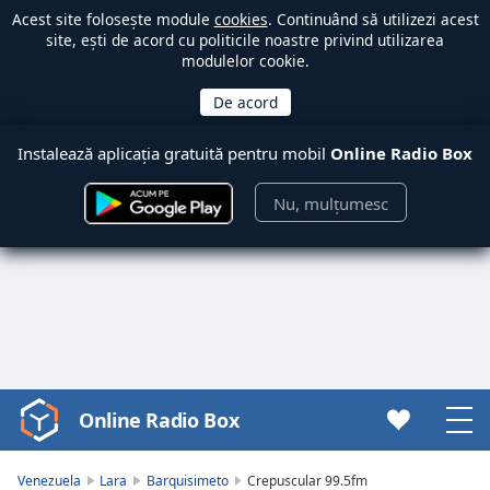
Acest site folosește module
cookies
. Continuând să utilizezi acest
site, ești de acord cu politicile noastre privind utilizarea
modulelor cookie.
Instalează aplicația gratuită pentru mobil
Online Radio Box
Nu, mulțumesc
Online Radio Box
Video
Player
is
Venezuela
Lara
Barquisimeto
Crepuscular 99.5fm