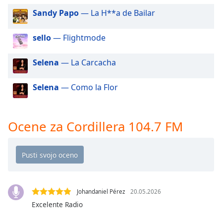
of
Sandy Papo
— La H**a de Bailar
dialog
window.
Escape
sello
— Flightmode
will
cancel
Selena
— La Carcacha
and
close
Selena
— Como la Flor
the
window.
Ocene za Cordillera 104.7 FM
Text
Color
Opacity
Text
Johandaniel Pérez
20.05.2026
Background
Excelente Radio
Color