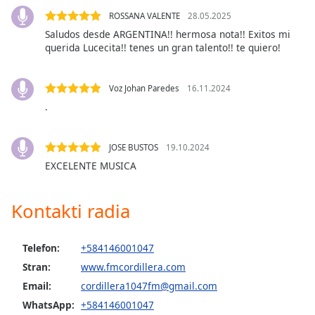
ROSSANA VALENTE
28.05.2025
Opacity
Saludos desde ARGENTINA!! hermosa nota!! Exitos mi
querida Lucecita!! tenes un gran talento!! te quiero!
Caption
Area
Voz Johan Paredes
16.11.2024
Background
.
Color
JOSE BUSTOS
19.10.2024
Opacity
EXCELENTE MUSICA
Font
Kontakti radia
Size
Telefon:
+584146001047
Text
Stran:
www.fmcordillera.com
Edge
Style
Email:
cordillera1047fm@gmail.com
WhatsApp:
+584146001047