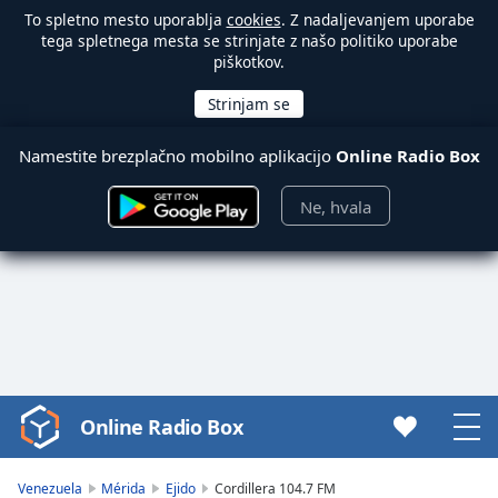
To spletno mesto uporablja
cookies
. Z nadaljevanjem uporabe
tega spletnega mesta se strinjate z našo politiko uporabe
piškotkov.
Namestite brezplačno mobilno aplikacijo
Online Radio Box
Ne, hvala
Online Radio Box
Video
Player
is
Venezuela
Mérida
Ejido
Cordillera 104.7 FM