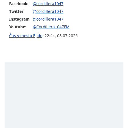
Facebook:
@cordillera1047
Font
Family
Twitter:
@cordillera1047
Instagram:
@cordillera1047
Youtube:
@Cordillera1047FM
Reset
Done
Čas v mestu Ejido
:
22:44
,
08.07.2026
Close
Modal
Dialog
End
of
dialog
window.