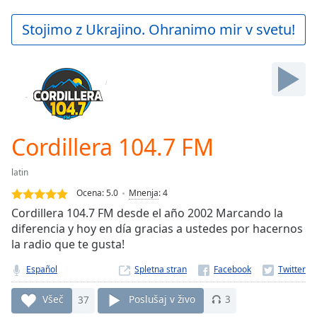
loading.
Play
Stojimo z Ukrajino. Ohranimo mir v svetu!
Video
Play
Skip
Backward
Skip
Forward
Mute
Current
Cordillera 104.7 FM
Time
0:00
/
latin
Duration
-:-
Ocena:
5.0
Mnenja
:
4
Loaded
:
Cordillera 104.7 FM desde el año 2002 Marcando la
0.00%
diferencia y hoy en día gracias a ustedes por hacernos
Stream
la radio que te gusta!
Type
LIVE
Seek to
Español
Spletna stran
live,
currently
behind
Všeč
37
Poslušaj v živo
3
live
LIVE