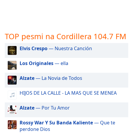
opens
subtitles
settings
dialog
subtitles
off
,
TOP pesmi na Cordillera 104.7 FM
selected
Elvis Crespo
— Nuestra Canción
Audio
Track
Los Originales
— ella
Picture-
in-
Picture
Alzate
— La Novia de Todos
Fullscreen
This
HIJOS DE LA CALLE - LA MAS QUE SE MENEA
is
a
Alzate
— Por Tu Amor
modal
window.
Rossy War Y Su Banda Kaliente
— Que te
Beginning
perdone Dios