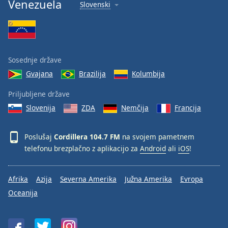
Venezuela
Slovenski
Sosednje države
Gvajana
Brazilija
Kolumbija
Priljubljene države
Slovenija
ZDA
Nemčija
Francija
Poslušaj
Cordillera 104.7 FM
na svojem pametnem
telefonu brezplačno z aplikacijo za
Android
ali
iOS
!
Afrika
Azija
Severna Amerika
Južna Amerika
Evropa
Oceanija