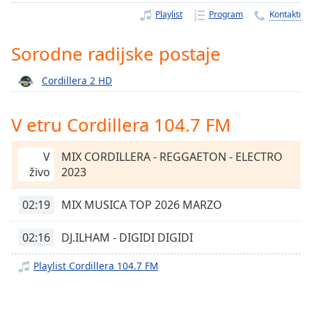
Remaining
Playlist
Program
Kontakti
Time
-
-:-
Sorodne radijske postaje
1x
Cordillera 2 HD
Playback
Rate
V etru Cordillera 104.7 FM
Chapters
Chapters
V
MIX CORDILLERA - REGGAETON - ELECTRO
živo
2023
Descriptions
descriptions
02:19
MIX MUSICA TOP 2026 MARZO
off
,
selected
02:16
DJ.ILHAM - DIGIDI DIGIDI
Subtitles
Playlist Cordillera 104.7 FM
subtitles
settings
,