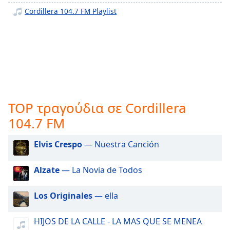
opens
Cordillera 104.7 FM Playlist
subtitles
settings
dialog
subtitles
off
,
selected
Audio
TOP τραγούδια σε Cordillera
Track
104.7 FM
Picture-
in-
Picture
Elvis Crespo
— Nuestra Canción
Fullscreen
This
Alzate
— La Novia de Todos
is
a
Los Originales
— ella
modal
window.
HIJOS DE LA CALLE - LA MAS QUE SE MENEA