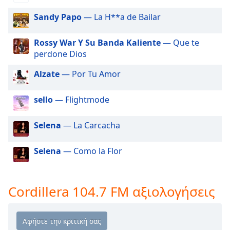
Beginning
of
Sandy Papo
— La H**a de Bailar
dialog
window.
Rossy War Y Su Banda Kaliente
— Que te
Escape
perdone Dios
will
cancel
Alzate
— Por Tu Amor
and
close
sello
— Flightmode
the
window.
Selena
— La Carcacha
Text
Color
Selena
— Como la Flor
Opacity
Cordillera 104.7 FM αξιολογήσεις
Text
Background