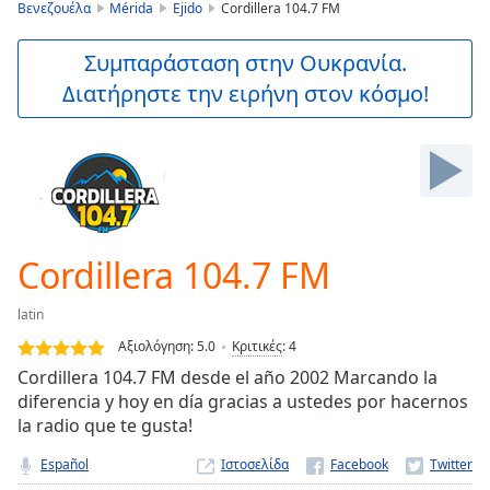
is
Βενεζουέλα
Mérida
Ejido
Cordillera 104.7 FM
loading.
Play
Συμπαράσταση στην Ουκρανία.
Video
Διατήρηστε την ειρήνη στον κόσμο!
Play
Skip
Backward
Skip
Forward
Mute
Current
Time
0:00
Cordillera 104.7 FM
/
Duration
-:-
latin
Loaded
:
0.00%
Αξιολόγηση:
5.0
Κριτικές
:
4
Stream
Cordillera 104.7 FM desde el año 2002 Marcando la
Type
LIVE
diferencia y hoy en día gracias a ustedes por hacernos
Seek to
la radio que te gusta!
live,
currently
Español
Ιστοσελίδα
behind
live
LIVE