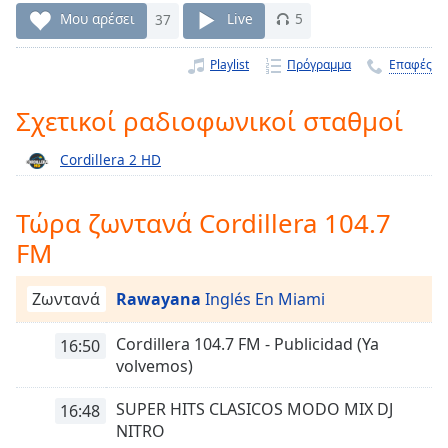
Remaining
Μου αρέσει
37
Live
5
Time
-
-:-
Playlist
Πρόγραμμα
Επαφές
1x
Σχετικοί ραδιοφωνικοί σταθμοί
Playback
Rate
Cordillera 2 HD
Chapters
Τώρα ζωντανά Cordillera 104.7
Chapters
FM
Descriptions
Ζωντανά
Rawayana
Inglés En Miami
descriptions
off
,
selected
Cordillera 104.7 FM - Publicidad (Ya
16:50
volvemos)
Subtitles
SUPER HITS CLASICOS MODO MIX DJ
16:48
subtitles
NITRO
settings
,