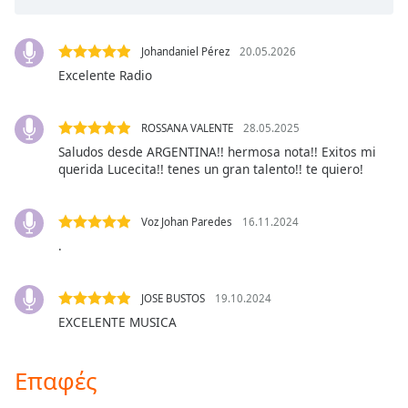
Color
Opacity
Johandaniel Pérez
20.05.2026
Excelente Radio
Caption
Area
ROSSANA VALENTE
28.05.2025
Background
Saludos desde ARGENTINA!! hermosa nota!! Exitos mi
Color
querida Lucecita!! tenes un gran talento!! te quiero!
Opacity
Voz Johan Paredes
16.11.2024
.
Font
Size
JOSE BUSTOS
19.10.2024
EXCELENTE MUSICA
Text
Edge
Επαφές
Style