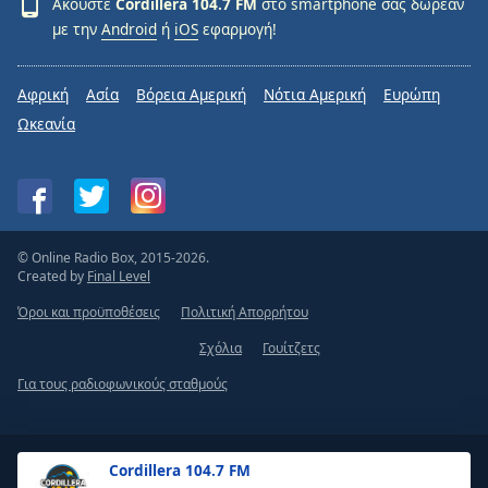
Ακούστε
Cordillera 104.7 FM
στο smartphone σας δωρεάν
με την
Android
ή
iOS
εφαρμογή!
Αφρική
Ασία
Βόρεια Αμερική
Νότια Αμερική
Ευρώπη
Ωκεανία
© Online Radio Box, 2015-2026.
Created by
Final Level
Όροι και προϋποθέσεις
Πολιτική Απορρήτου
Σχόλια
Γουίτζετς
Για τους ραδιοφωνικούς σταθμούς
Cordillera 104.7 FM