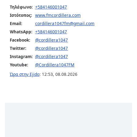
Τηλέφωνο:
+584146001047
Font
Ιστότοπος:
www.fmcordillera.com
Family
Email:
cordillera1047fm@gmail.com
WhatsApp:
+584146001047
Reset
Facebook:
@cordillera1047
Done
Twitter:
@cordillera1047
Close
Modal
Instagram:
@cordillera1047
Dialog
End
Youtube:
@Cordillera1047FM
of
Ώρα στην Ejido
:
12:53
,
08.08.2026
dialog
window.