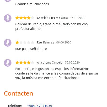
opens
Grandes muchachoos
subtitles
settings
dialog
Oswaldo Linares Gainza
15.11.2021
subtitles
Calidad de Radio, trabajo realizado con mucho
off
,
profesionalismo
selected
Audio
Raul Ramirez
06.06.2020
Track
que paso señal libre
Picture-
in-
Picture
Ana Urbina Candelo
05.05.2020
Fullscreen
Excelente, me gustan los espacios informativos
This
donde se le da chance a las comunidades de alzar su
is
voz, la música me encanta, felicitaciones
a
modal
Contacten
window.
Beginning
Telefoon:
+584147071035