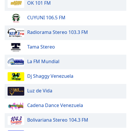
OK 101 FM
Font
Family
CUYUNI 106.5 FM
Reset
Radiorama Stereo 103.3 FM
Done
Close
Tama Stereo
Modal
Dialog
End
La FM Mundial
of
dialog
Dj Shaggy Venezuela
window.
Luz de Vida
Cadena Dance Venezuela
Bolivariana Stereo 104.3 FM