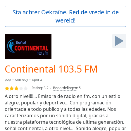
loading.
Play
Sta achter Oekraïne. Red de vrede in de
Video
wereld!
Play
Skip
Backward
Skip
Forward
Mute
Current
Time
0:00
Continental 103.5 FM
/
Duration
-:-
pop
comedy
sports
Loaded
:
0.00%
Rating:
3.2
Beoordelingen
:
5
Stream
A otro nivel!!!... Emisora de radio en fm, con un estilo
Type
LIVE
alegre, popular y deportivo... Con programación
Seek to
orientada a todo publico y a todas las edades. Nos
live,
caracterizamos por un sonido digital, gracias a
currently
nuestra plataforma tecnológica de ultima generación,
behind
live
LIVE
señal continental, a otro nivel...! Sonido alegre, popular