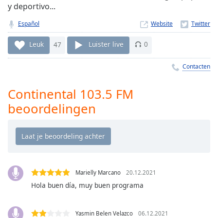
Remaining
y deportivo...
Time
-
-:-
Español
Website
1x
Leuk
47
Luister live
0
Playback
Rate
Contacten
Chapters
Continental 103.5 FM
Chapters
beoordelingen
Descriptions
descriptions
off
,
selected
Marielly Marcano
20.12.2021
Subtitles
Hola buen día, muy buen programa
subtitles
settings
,
Yasmin Belen Velazco
06.12.2021