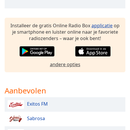
Opacity
Installeer de gratis Online Radio Box
applicatie
op
Caption
je smartphone en luister online naar je favoriete
Area
radiozenders – waar je ook bent!
Background
Color
andere opties
Opacity
Font
Aanbevolen
Size
Exitos FM
Text
Edge
Sabrosa
Style