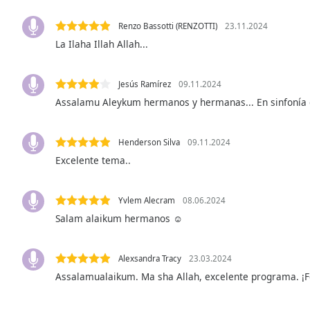
Audio
Track
Renzo Bassotti (RENZOTTI)
23.11.2024
La Ilaha Illah Allah...
Picture-
in-
Picture
Fullscreen
Jesús Ramírez
09.11.2024
This
Assalamu Aleykum hermanos y hermanas... En sinfonía 
is
a
modal
Henderson Silva
09.11.2024
window.
Excelente tema..
Beginning
Yvlem Alecram
08.06.2024
of
dialog
Salam alaikum hermanos ☺️
window.
Escape
Alexsandra Tracy
23.03.2024
will
Assalamualaikum. Ma sha Allah, excelente programa. ¡F
cancel
and
close