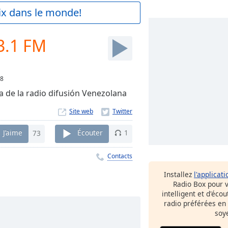
aix dans le monde!
3.1 FM
8
a de la radio difusión Venezolana
Site web
J’aime
73
Écouter
1
Contacts
Installez
l'applicati
Radio Box pour 
intelligent et d'éco
radio préférées en
soy