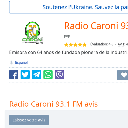
Current
Soutenez l'Ukraine. Sauvez la p
Time
0:00
/
Duration
-:-
Radio Caroni 9
Loaded
:
0.00%
pop
0:00
Évaluation:
4.8
Avis
:
4
Stream
Type
Emisora con 64 años de fundada pionera de la industri
LIVE
Seek to
Español
live,
currently
behind
live
LIVE
Remaining
Time
-
-:-
Radio Caroni 93.1 FM avis
1x
Playback
Rate