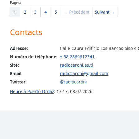
Pages:
the
1
2
3
4
5
← Précédent
Suivant →
window.
Text
Contacts
Color
Adresse:
Calle Caura Edificio Los Bancos piso 
Opacity
Numéro de téléphone:
+ 58-2869612341
Site:
radiocaroni.es.tl
Text
Email:
radiocaroni@gmail.com
Background
Twitter:
@radiocaroni
Color
Heure à Puerto Ordaz
:
17:17
,
08.07.2026
Opacity
Caption
Area
Background