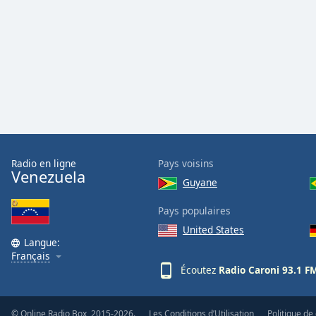
Color
Opacity
Font
Size
Text
Edge
Radio en ligne
Pays voisins
Style
Venezuela
Guyane
Pays populaires
Font
Family
United States
Langue:
Français
Écoutez
Radio Caroni 93.1 F
Reset
Done
Close
© Online Radio Box, 2015-2026.
Les Conditions d’Utilisation
Politique de 
Modal