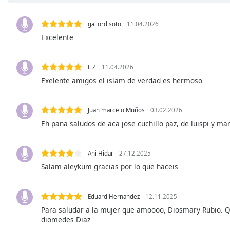
Chapters
Chapters
gailord soto
11.04.2026
Excelente
Descriptions
descriptions
L Z
11.04.2026
off
,
Exelente amigos el islam de verdad es hermoso
selected
Subtitles
Juan marcelo Muños
03.02.2026
subtitles
Eh pana saludos de aca jose cuchillo paz, de luispi y mar
settings
,
opens
Ani Hidar
27.12.2025
subtitles
Salam aleykum gracias por lo que haceis
settings
dialog
subtitles
Eduard Hernandez
12.11.2025
off
,
Para saludar a la mujer que amoooo, Diosmary Rubio. Qu
selected
diomedes Diaz