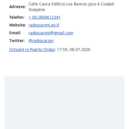
Color
Calle Caura Edificio Los Bancos piso 4 Ciudad
Adresse:
Guayana
Opacity
Telefon:
+ 58-2869612341
Website:
radiocaroni.es.tl
Email:
radiocaroni@gmail.com
Caption
Area
Twitter:
@radiocaroni
Background
Ortszeit in Puerto Ordaz
:
17:59
,
08.07.2026
Color
Opacity
Font
Size
Text
Edge
Style