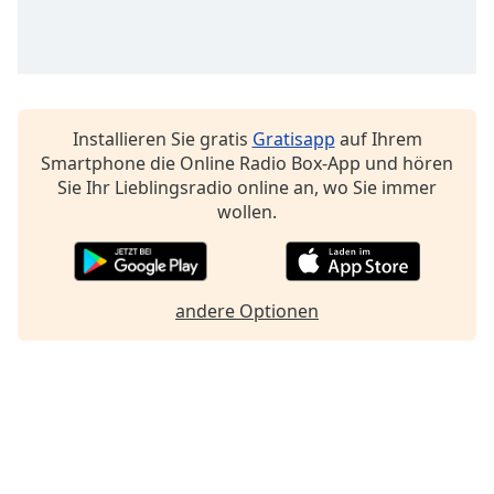
Font
Family
Reset
Installieren Sie gratis
Gratisapp
auf Ihrem
Done
Smartphone die Online Radio Box-App und hören
Close
Sie Ihr Lieblingsradio online an, wo Sie immer
Modal
wollen.
Dialog
End
of
dialog
window.
andere Optionen