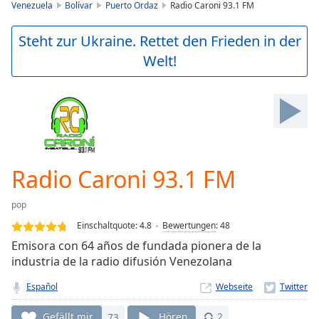
is
Venezuela
Bolívar
Puerto Ordaz
Radio Caroni 93.1 FM
loading.
Play
Steht zur Ukraine. Rettet den Frieden in der
Video
Welt!
Play
Skip
Backward
Skip
Forward
Mute
Current
Time
0:00
Radio Caroni 93.1 FM
/
Duration
-:-
pop
Loaded
:
0.00%
Einschaltquote:
4.8
Bewertungen
:
48
Stream
Emisora con 64 años de fundada pionera de la
Type
LIVE
industria de la radio difusión Venezolana
Seek to
live,
Español
Webseite
currently
behind
Gefällt mir
73
Hören
2
live
LIVE