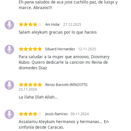
Eh pana saludos de aca jose cuchillo paz, de luispi y
opens
marce. Abrazos!!!
subtitles
settings
dialog
Ani Hidar
27.12.2025
subtitles
Salam aleykum gracias por lo que haceis
off
,
selected
Eduard Hernandez
12.11.2025
Audio
Para saludar a la mujer que amoooo, Diosmary
Track
Rubio. Quiero dedicarle la cancion mi Reina de
diomedes Diaz
Picture-
in-
Picture
Renzo Bassotti (RENZOTTI)
Fullscreen
23.11.2024
This
La Ilaha Illah Allah...
is
a
modal
Jesús Ramírez
09.11.2024
window.
Assalamu Aleykum hermanos y hermanas... En
sinfonía desde Caracas.