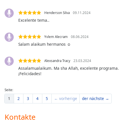
Beginning
of
dialog
Henderson Silva
09.11.2024
window.
Excelente tema..
Escape
will
Yvlem Alecram
08.06.2024
cancel
Salam alaikum hermanos ☺️
and
close
the
Alexsandra Tracy
23.03.2024
window.
Assalamualaikum. Ma sha Allah, excelente programa.
¡Felicidades!
Text
Color
Seite:
1
2
3
4
5
← vorherige
der nächste →
Opacity
Kontakte
Text
Background