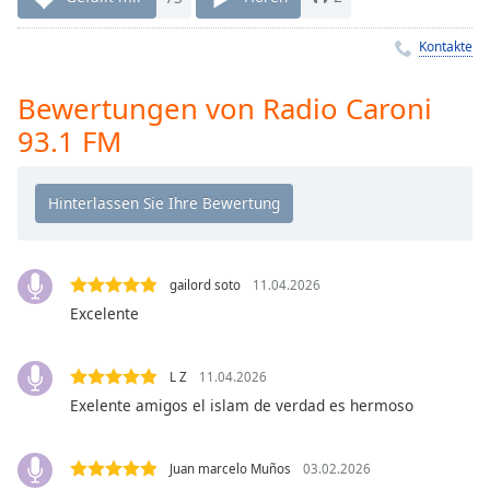
Remaining
Time
-
Kontakte
-:-
Bewertungen von Radio Caroni
1x
93.1 FM
Playback
Rate
Chapters
Chapters
gailord soto
11.04.2026
Descriptions
Excelente
descriptions
off
,
selected
L Z
11.04.2026
Exelente amigos el islam de verdad es hermoso
Subtitles
subtitles
Juan marcelo Muños
03.02.2026
settings
,