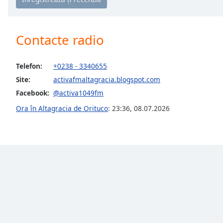
Chapters
Chapters
Contacte radio
Descriptions
descriptions
Telefon:
+0238 - 3340655
off
,
Site:
activafmaltagracia.blogspot.com
selected
Facebook:
@activa1049fm
Subtitles
Ora în Altagracia de Orituco
:
23:36
,
08.07.2026
subtitles
settings
,
opens
subtitles
settings
dialog
subtitles
off
,
selected