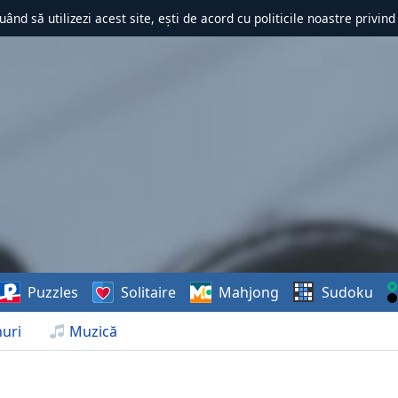
uând să utilizezi acest site, ești de acord cu politicile noastre privin
Puzzles
Solitaire
Mahjong
Sudoku
uri
Muzică