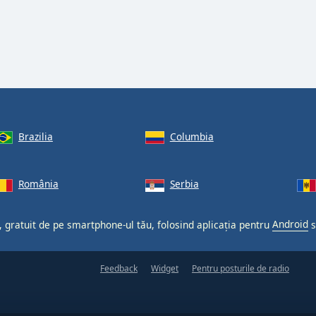
Brazilia
Columbia
România
Serbia
, gratuit de pe smartphone-ul tău, folosind aplicația pentru
Android
s
Feedback
Widget
Pentru posturile de radio