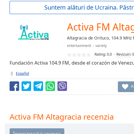
Current
Suntem alături de Ucraina. Păstr
Time
0:00
/
Duration
-:-
Activa FM Alta
Loaded
:
0.00%
Altagracia de Orituco, 104.9 MHz
0:00
entertainment
variety
Stream
Type
LIVE
Rating:
0.0
Revizuiri
:
Seek to
Fundación Activa 104.9 FM, desde el corazón de Venezu
live,
currently
Español
behind
live
LIVE
Remaining
A
Time
-
-:-
1x
Activa FM Altagracia recenzia
Playback
Rate