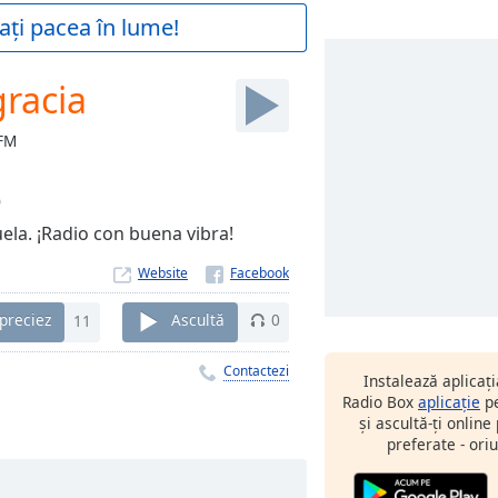
ați pacea în lume!
gracia
 FM
0
ela. ¡Radio con buena vibra!
Website
preciez
11
Ascultă
0
Contactezi
Instalează aplicaț
Radio Box
aplicație
pe
și ascultă-ți online
preferate - oriu