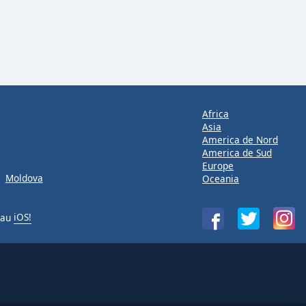
Africa
Asia
America de Nord
America de Sud
Europe
Moldova
Oceania
au
iOS!