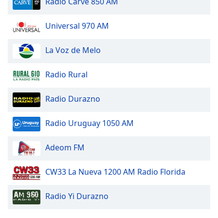
Radio Carve 850 AM
Opacity
Universal 970 AM
Caption
La Voz de Melo
Area
Background
Radio Rural
Color
Radio Durazno
Opacity
Radio Uruguay 1050 AM
Font
Adeom FM
Size
CW33 La Nueva 1200 AM Radio Florida
Text
Edge
Radio Yi Durazno
Style