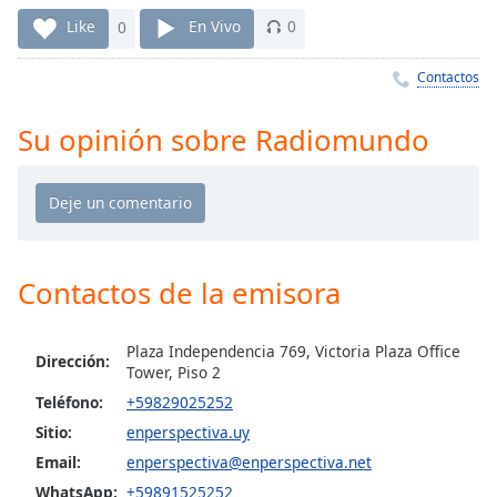
Remaining
Time
-
Like
0
En Vivo
0
-:-
Contactos
1x
Playback
Su opinión sobre Radiomundo
Rate
Chapters
Chapters
Descriptions
Contactos de la emisora
descriptions
off
,
Plaza Independencia 769, Victoria Plaza Office
Dirección:
selected
Tower, Piso 2
Teléfono:
+59829025252
Subtitles
Sitio:
enperspectiva.uy
subtitles
Email:
enperspectiva@enperspectiva.net
settings
,
WhatsApp:
+59891525252