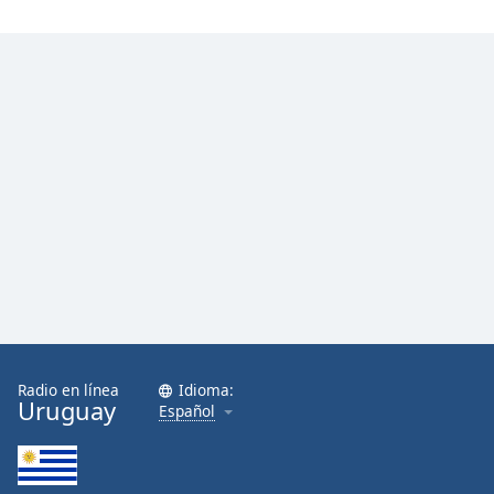
Font
Family
Reset
Done
Close
Modal
Dialog
End
of
dialog
window.
Radio en línea
Idioma:
Uruguay
Español