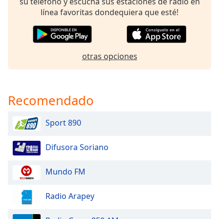
su teléfono y escucha sus estaciones de radio en
of
línea favoritas dondequiera que esté!
dialog
window.
Escape
will
otras opciones
cancel
and
close
the
Recomendado
window.
Sport 890
Text
Color
Difusora Soriano
Opacity
Mundo FM
Text
Radio Arapey
Background
Color