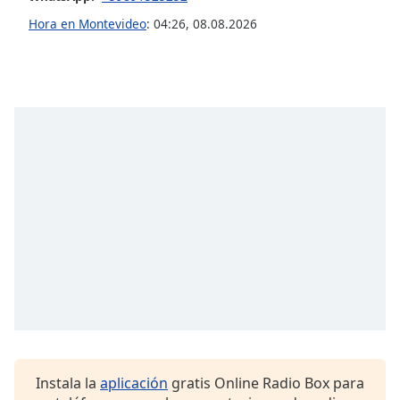
opens
subtitles
Hora en Montevideo
:
04:26
,
08.08.2026
settings
dialog
subtitles
off
,
selected
Audio
Track
Picture-
in-
Picture
Fullscreen
This
is
a
modal
window.
Instala la
aplicación
gratis Online Radio Box para
Beginning