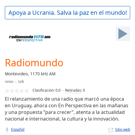
loading.
Play
Apoya a Ucrania. Salva la paz en el mundo!
Video
Play
Skip
Backward
Skip
Forward
Mute
Current
Radiomundo
Time
0:00
/
Montevideo, 1170 kHz AM
Duration
-:-
news
talk
Loaded
:
0.00%
Clasificacion:
0.0
Retiradas
:
0
Stream
El relanzamiento de una radio que marcó una época
Type
LIVE
en Uruguay, ahora con En Perspectiva en las mañanas
y una propuesta “para crecer”, atenta a la actualidad
Seek to
live,
nacional e internacional, la cultura y la innovación.
currently
behind
Español
Sitio web
live
LIVE