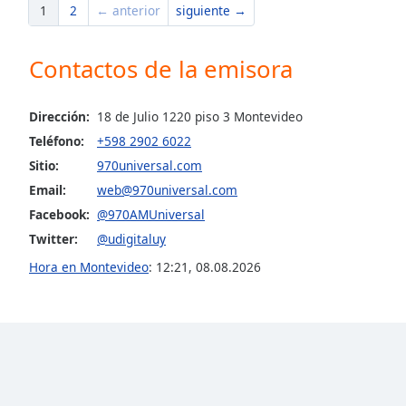
Color
1
2
← anterior
siguiente →
Opacity
Contactos de la emisora
Font
Dirección:
18 de Julio 1220 piso 3 Montevideo
Size
Teléfono:
+598 2902 6022
Sitio:
970universal.com
Text
Email:
web@970universal.com
Edge
Facebook:
@970AMUniversal
Style
Twitter:
@udigitaluy
Hora en Montevideo
:
12:21
,
08.08.2026
Font
Family
Reset
Done
Close
Modal