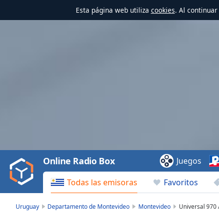
Esta página web utiliza
cookies
. Al continua
Video
Player
is
loading.
Play
Video
Online Radio Box
Juegos
Play
Skip
Todas las emisoras
Favoritos
Backward
Skip
Forward
Uruguay
Departamento de Montevideo
Montevideo
Universal 970
Mute