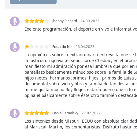
Chapters
Chapters
Jhonny Richard
24.09.2023
Descriptions
Exelente programación, el deporte en vivo e informativ
descriptions
off
,
Eduardo Niz
26.04.2023
selected
La opinión es sobre la extraordinaria entrevista que se 
la justicia uruguaya ,el señor Jorge Chediac, en el pro
Subtitles
manifiesto mi admiración por esa lumbrera que por en
pantallazo básicamente minucioso sobre la familia de S
subtitles
hijos nietos, hermanos ,primos, hijos , primos de Luisa 
settings
,
documental sobre vida y obra y familia de tan destacado 
opens
mi me gusta mucho Roy Roger, estaría bueno que si lo en
subtitles
opina el básicamente sobre éste otro también destacad
settings
dialog
Daniel Jarovisky
27.02.2022
subtitles
off
,
Los sintonizo desde Misouri, EEUU con absoluta claridad 
al Mariscal, Martín, los comentaristas. Disfruto hasta lo
selected