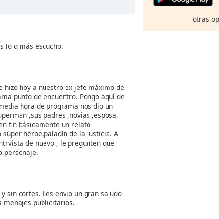
otras o
os lo q más escucho.
le hizo hoy a nuestro ex jefe máximo de
grama punto de encuentro. Pongo aquí de
 media hora de programa nos dio un
uperman ,sus padres ,novias ,esposa,
,en fin básicamente un relato
súper héroe,paladín de la justicia. A
trvista de nuevo , le pregunten que
o personaje.
y sin cortes. Les envio un gran saludo
s menajes publicitarios.