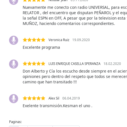
the
Nuevamente me conecto con radio UNIVERSAL, para escu
window.
RELATOR , del encuentro que disputan PEÑAROL y el equ
la señal ESPN en OFF, A pesar que por la television est
MUÑOZ, haciendo comentarios correspondientes.
Text
Color
Veronica Ruiz
19.09.2020
Excelente programa
Opacity
Text
LUIS ENRIQUE CASELLA SPERANZA
18.02.2020
Background
Don Alberto y Cía los escucho desde siempre en el acie
opiniones pero dentro del respeto que todos se merecen
Color
camino que han transitado !!!
Opacity
Alex Sil
06.04.2019
Exelente transmisión.Kesman el uno .
Caption
Area
Background
Paginas: