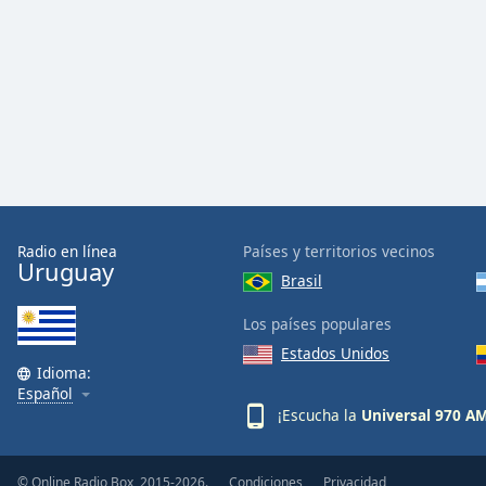
Dialog
End
of
dialog
window.
Radio en línea
Países y territorios vecinos
Uruguay
Brasil
Los países populares
Estados Unidos
Idioma:
Español
¡Escucha la
Universal 970 A
© Online Radio Box, 2015-2026.
Condiciones
Privacidad