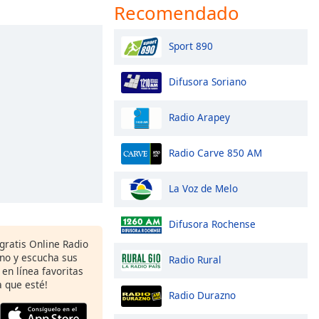
Recomendado
Sport 890
Difusora Soriano
Radio Arapey
Radio Carve 850 AM
La Voz de Melo
Difusora Rochense
gratis Online Radio
ono y escucha sus
Radio Rural
 en línea favoritas
 que esté!
Radio Durazno