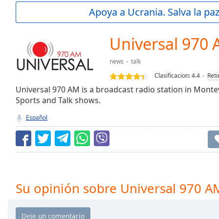
Current
Apoya a Ucrania. Salva la pa
Time
0:00
/
Duration
-:-
Universal 970
Loaded
:
0.00%
news
talk
0:00
Clasificacion:
4.4
Reti
Stream
Type
Universal 970 AM is a broadcast radio station in Mont
LIVE
Sports and Talk shows.
Seek to
live,
currently
Español
behind
live
LIVE
Remaining
Time
-
-:-
1x
Su opinión sobre Universal 970 A
Playback
Rate