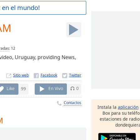
z en el mundo!
 AM
radas
:
12
evideo, Uruguay, providing News,
Sitio web
Like
99
En Vivo
0
Contactos
Instala la
aplicación
Box para su teléf
M
estaciones de radio
dondequiera