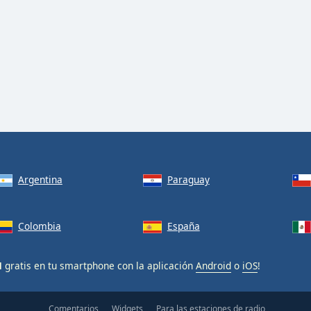
Argentina
Paraguay
Colombia
España
M
gratis en tu smartphone con la aplicación
Android
o
iOS
!
Comentarios
Widgets
Para las estaciones de radio