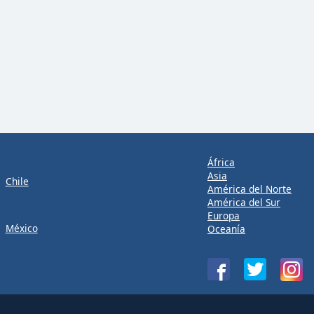
África
Asia
Chile
América del Norte
América del Sur
Europa
México
Oceanía