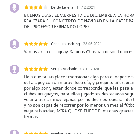
Audio
Track
Dardo Lerena
14.12.2021
BUENOS DIAS , EL VIERNES 17 DE DICIEMBRE A LA HOR
Picture-
REALIZARA SU CONCIERTO DE NAVIDAD EN LA CATEDR
in-
DEL PROFESOR FERNANDO LOPEZ
Picture
Fullscreen
This
Christian Lockling
28.06.2021
is
Vamos arriba Uruguay. Saludos Christian desde Londres
a
modal
window.
Sergio Machado
07.11.2020
Hola que tal un placer mensionar algo para el deporte 
Beginning
del arapey con un maravilloso día, y pregunto añerson
of
por algo son y están donde corresponde, que les pasa a d
clubes uruguayos, para ellos jugadores destacados según
dialog
volar a tierras muy lejanas por no decir europeas, inten
window.
y no son capaz de recorrer por lo menos un mes al fútbol
Escape
vieja publicidad, MIRA QUE SE PUEDE E, muchas gracias
will
termas
cancel
and
close
Noubar Jean
05.11.2020