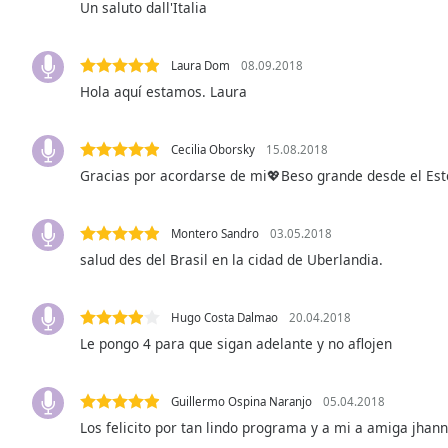
Un saluto dall'Italia
Audio
Track
Picture-
Laura Dom
08.09.2018
in-
Hola aquí estamos. Laura
Picture
Fullscreen
This
Cecilia Oborsky
15.08.2018
is
Gracias por acordarse de mi💖Beso grande desde el Este
a
modal
window.
Montero Sandro
03.05.2018
salud des del Brasil en la cidad de Uberlandia.
Beginning
of
dialog
Hugo Costa Dalmao
20.04.2018
window.
Le pongo 4 para que sigan adelante y no aflojen
Escape
will
cancel
Guillermo Ospina Naranjo
05.04.2018
and
Los felicito por tan lindo programa y a mi a amiga jha
close