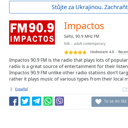
Current
Stůjte za Ukrajinou. Zachraňt
Time
0:00
/
Duration
-:-
Impactos
Loaded
:
0.00%
Salto, 90.9 MHz FM
0:00
folk
adult contemporary
Stream
Type
LIVE
Hodnocení:
4.9
Recen
Seek to
Impactos 90.9 FM is the radio that plays lots of popular 
live,
radio is a great source of entertainment for their liste
currently
Impactos 90.9 FM unlike other radio stations don’t targ
behind
live
LIVE
rather it plays music of various types from their local 
Remaining
Time
-
Español
-:-
To se mi líbí
1x
Playback
Rate