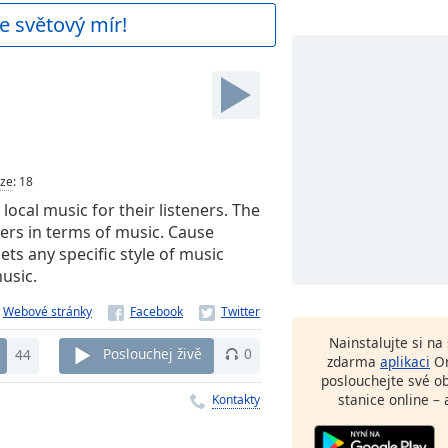
e světový mír!
ze
:
18
local music for their listeners. The
ners in terms of music. Cause
ets any specific style of music
music.
Webové stránky
Nainstalujte si n
44
Poslouchej živě
0
zdarma
aplikaci
On
poslouchejte své o
stanice online – 
Kontakty