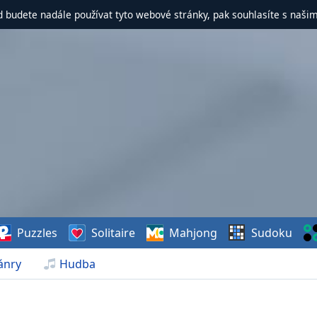
d budete nadále používat tyto webové stránky, pak souhlasíte s naši
Puzzles
Solitaire
Mahjong
Sudoku
ánry
Hudba