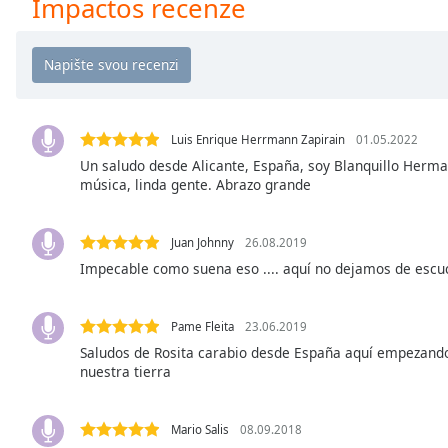
Impactos recenze
Chapters
Chapters
Descriptions
descriptions
off
,
Luis Enrique Herrmann Zapirain
01.05.2022
selected
Un saludo desde Alicante, España, soy Blanquillo Herma
música, linda gente. Abrazo grande
Subtitles
subtitles
Juan Johnny
26.08.2019
settings
,
Impecable como suena eso .... aquí no dejamos de escuch
opens
subtitles
settings
Pame Fleita
23.06.2019
dialog
Saludos de Rosita carabio desde España aquí empezand
nuestra tierra
subtitles
off
,
selected
Mario Salis
08.09.2018