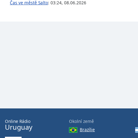
Color
Čas ve městě Salto
:
03:24
,
08.06.2026
Opacity
Font
Size
Text
Edge
Style
Font
Family
Reset
Online Rádio
Okolní země
Uruguay
Done
Brazílie
Close
Modal