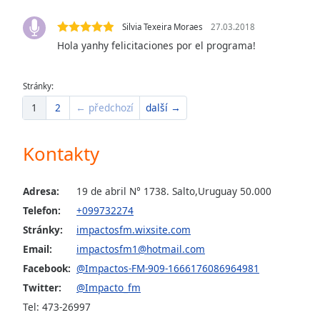
the
Silvia Texeira Moraes
27.03.2018
window.
Hola yanhy felicitaciones por el programa!
Text
Color
Stránky:
1
2
← předchozí
další →
Opacity
Kontakty
Text
Background
Adresa:
19 de abril N° 1738. Salto,Uruguay 50.000
Color
Telefon:
+099732274
Stránky:
impactosfm.wixsite.com
Opacity
Email:
impactosfm1@hotmail.com
Facebook:
@Impactos-FM-909-1666176086964981
Caption
Twitter:
@Impacto_fm
Area
Tel: 473-26997
Background