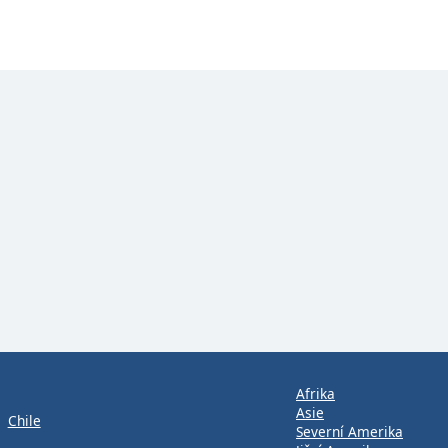
Afrika
Asie
Chile
Severní Amerika