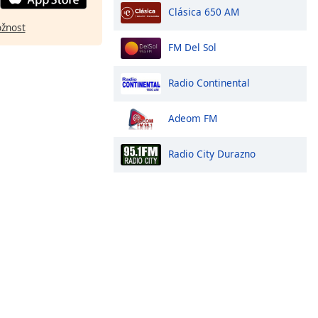
Clásica 650 AM
ožnost
FM Del Sol
Radio Continental
Adeom FM
Radio City Durazno