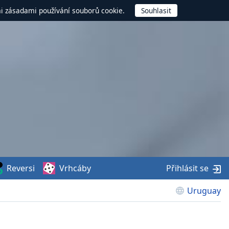
mi zásadami používání souborů cookie.
Reversi
Vrhcáby
Přihlásit se
Uruguay