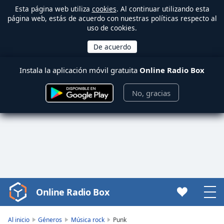
Esta página web utiliza
cookies
. Al continuar utilizando esta
página web, estás de acuerdo con nuestras políticas respecto al
uso de cookies.
Instala la aplicación móvil gratuita
Online Radio Box
No, gracias
Online Radio Box
Video
Player
is
Al inicio
Géneros
Música rock
Punk