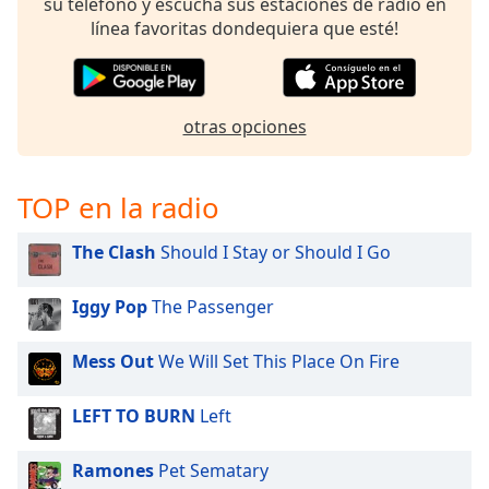
opens
su teléfono y escucha sus estaciones de radio en
subtitles
línea favoritas dondequiera que esté!
settings
dialog
subtitles
off
,
otras opciones
selected
Audio
TOP en la radio
Track
Picture-
The Clash
Should I Stay or Should I Go
in-
Picture
Iggy Pop
The Passenger
Fullscreen
This
is
Mess Out
We Will Set This Place On Fire
a
modal
LEFT TO BURN
Left
window.
Ramones
Pet Sematary
Beginning