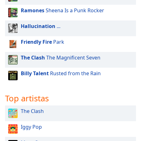
of
dialog
Ramones
Sheena Is a Punk Rocker
window.
Escape
Hallucination
...
will
cancel
Friendly Fire
Park
and
close
The Clash
The Magnificent Seven
the
window.
Billy Talent
Rusted from the Rain
Text
Color
Top artistas
Opacity
The Clash
Text
Iggy Pop
Background
Color