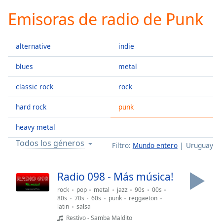
loading.
Emisoras de radio de Punk
Play
Video
Play
alternative
indie
Skip
Backward
Skip
blues
metal
Forward
Mute
classic rock
rock
Current
Time
0:00
hard rock
punk
/
Duration
-:-
heavy metal
Loaded
:
Todos los géneros
Filtro:
Mundo entero
Uruguay
0.00%
Stream
Type
LIVE
Radio 098 - Más música!
Seek to
rock
pop
metal
jazz
90s
00s
live,
currently
80s
70s
60s
punk
reggaeton
behind
latin
salsa
live
LIVE
Restivo - Samba Maldito