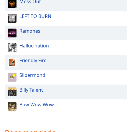
Mess Out
Opacity
LEFT TO BURN
Caption
Ramones
Area
Background
Hallucination
Color
Friendly Fire
Opacity
Silbermond
Font
Billy Talent
Size
Bow Wow Wow
Text
Edge
Style