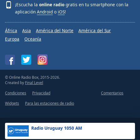
¡Escucha la
online radio
gratis en tu smartphone con la
aplicación
Android
o
iOS
!
África
Asia
América del Norte
América del Sur
Europa
Oceanía
© Online Radio Box, 2015-2026.
Created by
Final Level
Condiciones
Privacidad
Comentarios
Widgets
Para las estaciones de radio
Radio Uruguay 1050 AM