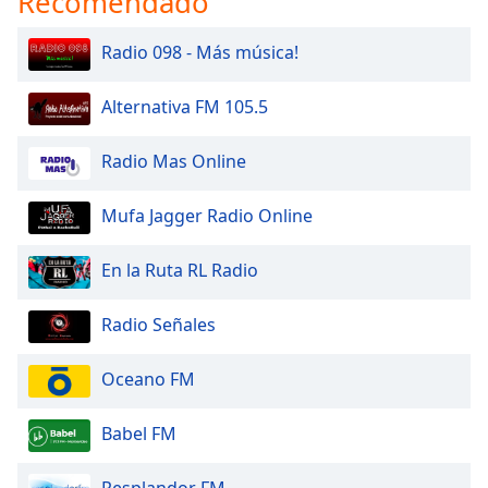
Recomendado
Font
Family
Radio 098 - Más música!
Alternativa FM 105.5
Reset
Done
Radio Mas Online
Close
Modal
Dialog
End
Mufa Jagger Radio Online
of
dialog
En la Ruta RL Radio
window.
Radio Señales
Oceano FM
Babel FM