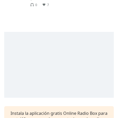
Remaining
0
7
Time
-
-:-
1x
Playback
Rate
Chapters
Chapters
Descriptions
descriptions
off
,
selected
Subtitles
subtitles
settings
,
Instala la aplicación gratis Online Radio Box para