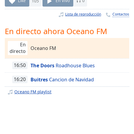
Remaining
Like
105
En Vivo
0
Time
-
-:-
Lista de reproducción
Contactos
1x
En directo ahora Oceano FM
Playback
Rate
En
Oceano FM
directo
Chapters
Chapters
16:50
The Doors
Roadhouse Blues
Descriptions
16:20
Buitres
Cancion de Navidad
descriptions
off
,
Oceano FM playlist
selected
Subtitles
subtitles
settings
,