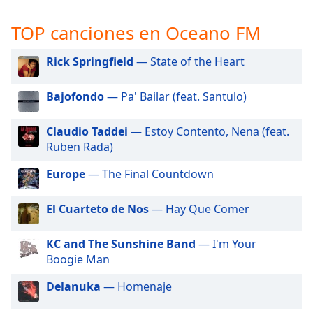
opens
subtitles
TOP canciones en Oceano FM
settings
dialog
Rick Springfield
— State of the Heart
subtitles
off
,
selected
Bajofondo
— Pa' Bailar (feat. Santulo)
Audio
Claudio Taddei
— Estoy Contento, Nena (feat.
Track
Ruben Rada)
Picture-
in-
Europe
— The Final Countdown
Picture
Fullscreen
El Cuarteto de Nos
— Hay Que Comer
This
is
a
KC and The Sunshine Band
— I'm Your
modal
Boogie Man
window.
Delanuka
— Homenaje
Beginning