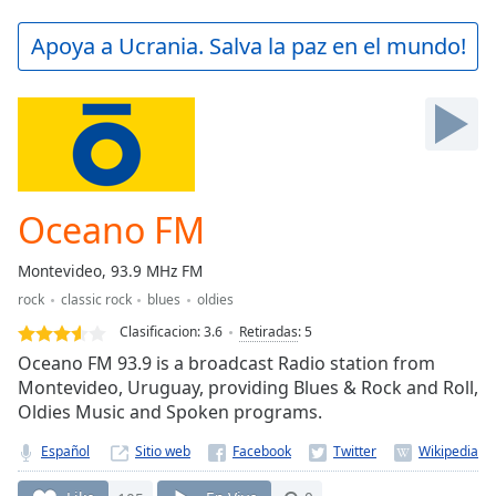
loading.
Play
Apoya a Ucrania. Salva la paz en el mundo!
Video
Play
Skip
Backward
Skip
Forward
Mute
Current
Oceano FM
Time
0:00
/
Montevideo, 93.9 MHz FM
Duration
-:-
rock
classic rock
blues
oldies
Loaded
:
0.00%
Clasificacion:
3.6
Retiradas
:
5
Stream
Oceano FM 93.9 is a broadcast Radio station from
Type
LIVE
Montevideo, Uruguay, providing Blues & Rock and Roll,
Oldies Music and Spoken programs.
Seek to
live,
currently
Español
Sitio web
behind
live
LIVE