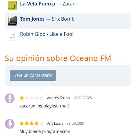
of
La Vela Puerca
— Zafar
dialog
window.
Tom Jones
— S*x Bomb
Escape
will
Robin Gibb - Like a Fool
cancel
and
close
Su opinión sobre Oceano FM
the
window.
Text
Color
Andrés Tarino
18.08.2025
Opacity
sacaron los playlist, mal!
Text
Ana Laura
23.09.2021
Background
Muy buena programación
Color