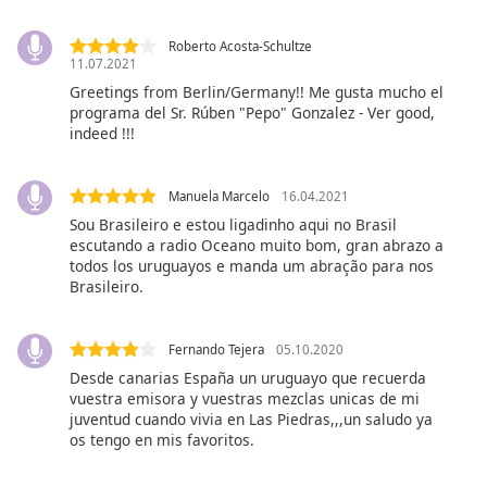
Opacity
Roberto Acosta-Schultze
11.07.2021
Greetings from Berlin/Germany!! Me gusta mucho el
Caption
programa del Sr. Rúben "Pepo" Gonzalez - Ver good,
indeed !!!
Area
Background
Color
Manuela Marcelo
16.04.2021
Sou Brasileiro e estou ligadinho aqui no Brasil
Opacity
escutando a radio Oceano muito bom, gran abrazo a
todos los uruguayos e manda um abração para nos
Brasileiro.
Font
Size
Fernando Tejera
05.10.2020
Desde canarias España un uruguayo que recuerda
Text
vuestra emisora y vuestras mezclas unicas de mi
Edge
juventud cuando vivia en Las Piedras,,,un saludo ya
os tengo en mis favoritos.
Style