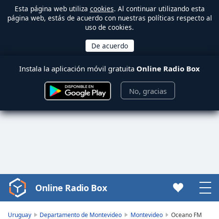
Esta página web utiliza
cookies
. Al continuar utilizando esta
página web, estás de acuerdo con nuestras políticas respecto al
uso de cookies.
Instala la aplicación móvil gratuita
Online Radio Box
No, gracias
Online Radio Box
Video
Player
is
Uruguay
Departamento de Montevideo
Montevideo
Oceano FM