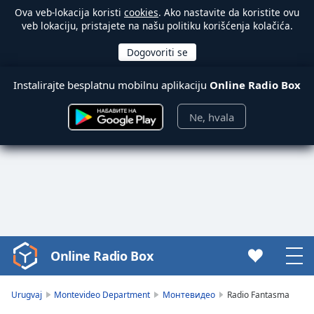
Ova veb-lokacija koristi
cookies
. Ako nastavite da koristite ovu
veb lokaciju, pristajete na našu politiku korišćenja kolačića.
Instalirajte besplatnu mobilnu aplikaciju
Online Radio Box
Ne, hvala
Online Radio Box
Video
Player
is
Urugvaj
Montevideo Department
Монтевидео
Radio Fantasma
loading.