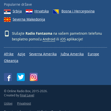
Popularne države
Srbija
Hrvatska
Bosna i Hercegovina
Severna Makedonija
Slušajte
Radio Fantasma
na vašem pametnom telefonu
besplatno pomoću
Android
ili
iOS
aplikacije!
Afrike
Azije
Severna Amerika
Južna Amerika
Europe
Okeanija
© Online Radio Box, 2015-2026.
Created by
Final Level
Uslovi
Privatnost