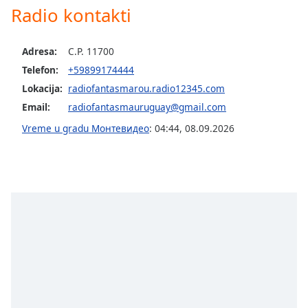
subtitles
Radio kontakti
settings
dialog
subtitles
Adresa:
C.P. 11700
off
,
Telefon:
+59899174444
selected
Lokacija:
radiofantasmarou.radio12345.com
Audio
Email:
radiofantasmauruguay@gmail.com
Track
Vreme u gradu Монтевидео
:
04:44
,
08.09.2026
Picture-
in-
Picture
Fullscreen
This
is
a
modal
window.
Beginning
of