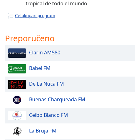
tropical de todo el mundo
Opacity
Celokupan program
Caption
Area
Preporučeno
Background
Color
Clarin AM580
Opacity
Babel FM
Font
De La Nuca FM
Size
Buenas Charqueada FM
Text
Edge
Ceibo Blanco FM
Style
La Bruja FM
Font