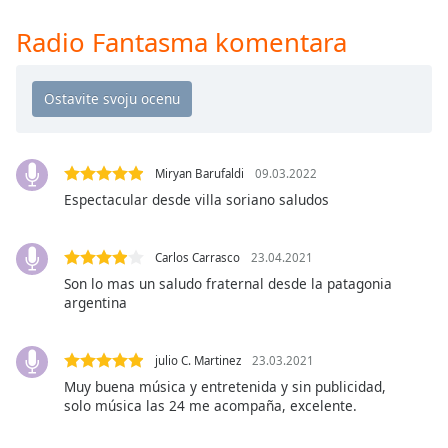
Time
-
-:-
Radio Fantasma komentara
1x
Playback
Rate
Chapters
Miryan Barufaldi
09.03.2022
Chapters
Espectacular desde villa soriano saludos
Descriptions
Carlos Carrasco
23.04.2021
descriptions
Son lo mas un saludo fraternal desde la patagonia
off
,
argentina
selected
Subtitles
julio C. Martinez
23.03.2021
subtitles
Muy buena música y entretenida y sin publicidad,
solo música las 24 me acompaña, excelente.
settings
,
opens