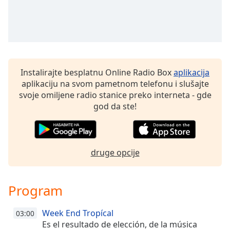
dialog
window.
Escape
will
cancel
and
Instalirajte besplatnu Online Radio Box
aplikacija
close
aplikaciju na svom pametnom telefonu i slušajte
the
svoje omiljene radio stanice preko interneta - gde
window.
god da ste!
Text
Color
druge opcije
Opacity
Program
Text
Background
Week End Tropícal
Color
03:00
Es el resultado de elección, de la música