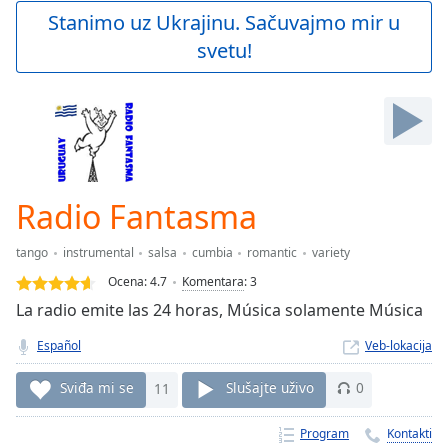
Play
Stanimo uz Ukrajinu. Sačuvajmo mir u
Video
svetu!
Play
Skip
Backward
Skip
Forward
Mute
Current
Time
0:00
Radio Fantasma
/
Duration
-:-
tango
instrumental
salsa
cumbia
romantic
variety
Loaded
:
0.00%
Ocena:
4.7
Komentara
:
3
Stream
La radio emite las 24 horas, Música solamente Música
Type
LIVE
Español
Veb-lokacija
Seek to
live,
currently
Sviđa mi se
11
Slušajte uživo
0
behind
live
LIVE
Remaining
Program
Kontakti