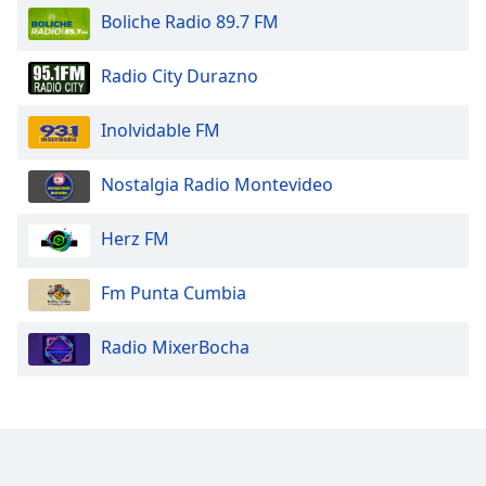
Boliche Radio 89.7 FM
Family
Radio City Durazno
Reset
Done
Inolvidable FM
Close
Modal
Dialog
Nostalgia Radio Montevideo
End
of
Herz FM
dialog
window.
Fm Punta Cumbia
Radio MixerBocha