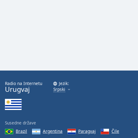
Radio na Internetu
Jezik:
Urugvaj
Srpski
Susedne države
Brazil
Argentina
Paragvaj
Čile