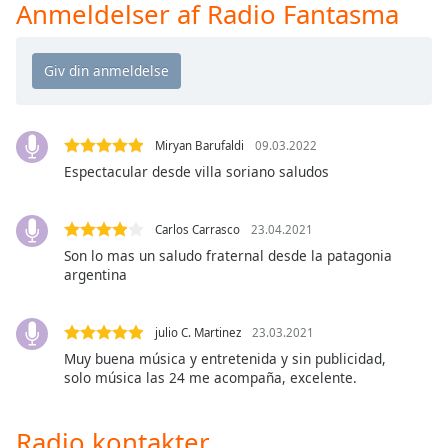
Time
-
Anmeldelser af Radio Fantasma
-:-
1x
Playback
Rate
Miryan Barufaldi
09.03.2022
Chapters
Espectacular desde villa soriano saludos
Chapters
Descriptions
Carlos Carrasco
23.04.2021
Son lo mas un saludo fraternal desde la patagonia
descriptions
argentina
off
,
selected
julio C. Martinez
23.03.2021
Subtitles
Muy buena música y entretenida y sin publicidad,
solo música las 24 me acompaña, excelente.
subtitles
settings
,
opens
Radio kontakter