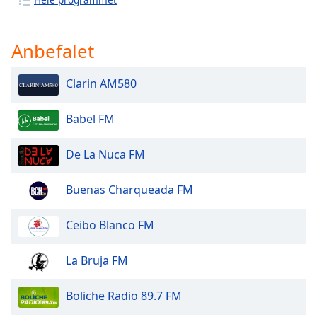
Opacity
Anbefalet
Caption
Area
Clarin AM580
Background
Color
Babel FM
Opacity
De La Nuca FM
Font
Buenas Charqueada FM
Size
Ceibo Blanco FM
Text
Edge
La Bruja FM
Style
Boliche Radio 89.7 FM
Font