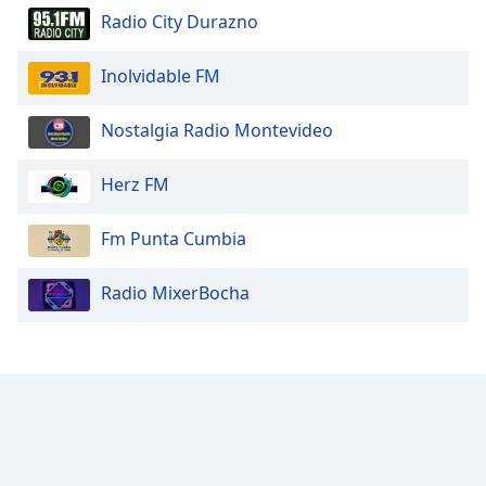
Radio City Durazno
Family
Inolvidable FM
Reset
Done
Nostalgia Radio Montevideo
Close
Modal
Dialog
Herz FM
End
of
Fm Punta Cumbia
dialog
window.
Radio MixerBocha