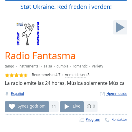
Play
Støt Ukraine. Red freden i verden!
Video
Play
Skip
Backward
Skip
Forward
Mute
Current
Radio Fantasma
Time
0:00
/
tango
instrumental
salsa
cumbia
romantic
variety
Duration
-:-
Bedømmelse:
4.7
Anmeldelser
:
3
Loaded
:
La radio emite las 24 horas, Música solamente Música
0.00%
Stream
Español
Hjemmeside
Type
LIVE
Seek to
Synes godt om
11
Live
0
live,
currently
behind
Program
Kontakter
live
LIVE
Remaining