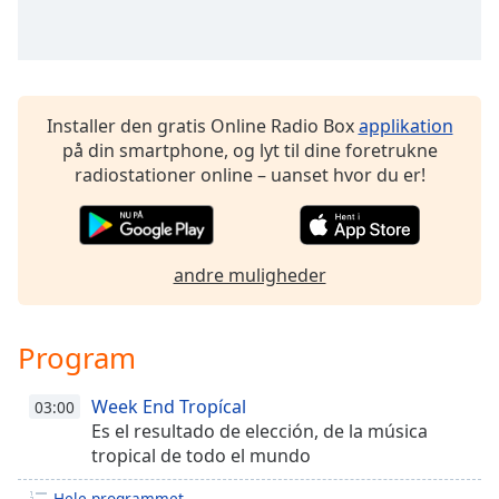
dialog
window.
Escape
will
cancel
Installer den gratis Online Radio Box
applikation
and
på din smartphone, og lyt til dine foretrukne
close
radiostationer online – uanset hvor du er!
the
window.
Text
andre muligheder
Color
Opacity
Program
Week End Tropícal
03:00
Text
Es el resultado de elección, de la música
Background
tropical de todo el mundo
Color
Hele programmet