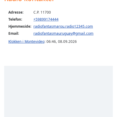
subtitles
settings
dialog
Adresse:
C.P. 11700
subtitles
Telefon:
+59899174444
off
,
Hjemmeside:
radiofantasmarou.radio12345.com
selected
Email:
radiofantasmauruguay@gmail.com
Audio
Klokken i Montevideo
:
06:46
,
08.09.2026
Track
Picture-
in-
Picture
Fullscreen
This
is
a
modal
window.
Beginning
of