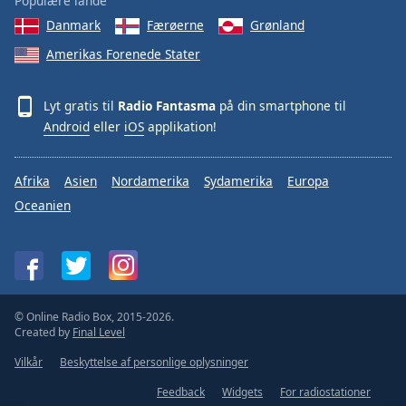
Populære lande
Danmark
Færøerne
Grønland
Amerikas Forenede Stater
Lyt gratis til
Radio Fantasma
på din smartphone til
Android
eller
iOS
applikation!
Afrika
Asien
Nordamerika
Sydamerika
Europa
Oceanien
© Online Radio Box, 2015-2026.
Created by
Final Level
Vilkår
Beskyttelse af personlige oplysninger
Feedback
Widgets
For radiostationer