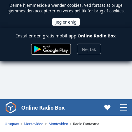
Denne hjemmeside anvender
cookies
. Ved fortsat at bruge
hjemmesiden accepterer du vores politik for brug af cookies.
Installer den gratis mobil-app
Online Radio Box
Nej tak
Online Radio Box
Video
Player
is
Uruguay
Montevideo
Montevideo
Radio Fantasma
loading.