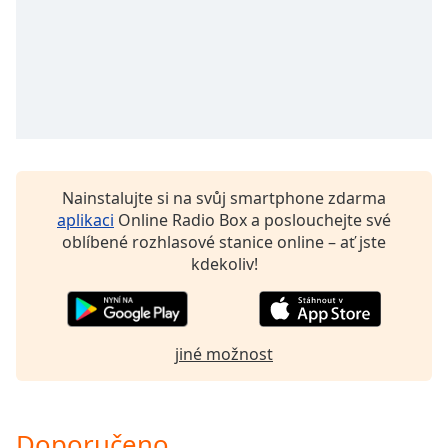
Color
Opacity
Caption
Area
Background
Color
Nainstalujte si na svůj smartphone zdarma
aplikaci
Online Radio Box a poslouchejte své
oblíbené rozhlasové stanice online – ať jste
Opacity
kdekoliv!
Font
Size
jiné možnost
Text
Edge
Style
Doporučeno