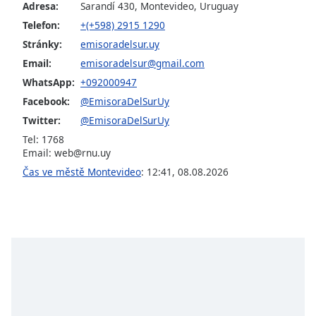
Beginning
Adresa:
Sarandí 430, Montevideo, Uruguay
of
Telefon:
+(+598) 2915 1290
dialog
Stránky:
emisoradelsur.uy
window.
Escape
Email:
emisoradelsur@gmail.com
will
WhatsApp:
+092000947
cancel
Facebook:
@EmisoraDelSurUy
and
Twitter:
@EmisoraDelSurUy
close
Tel: 1768
the
Email:
web@rnu.uy
window.
Čas ve městě Montevideo
:
12:41
,
08.08.2026
Text
Color
Opacity
Text
Background