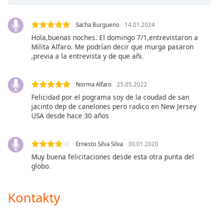
opens
subtitles
Sacha Burgueno
14.01.2024
settings
Hola,buenas noches. El domingo 7/1,entrevistaron a
dialog
Milita Alfaro. Me podrían decir que murga pasaron
subtitles
,previa a la entrevista y de que añi.
off
,
selected
Norma Alfaro
25.05.2022
Audio
Felicidad por el pograma soy de la coudad de san
Track
jacinto dep de canelones pero radico en New Jersey
USA desde hace 30 años
Picture-
in-
Picture
Ernesto Silva Silva
30.01.2020
Fullscreen
This
Muy buena felicitaciones desde esta otra punta del
is
globo.
a
modal
Kontakty
window.