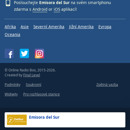
Poslouchejte
Emisora del Sur
na svém smartphonu
zdarma s
Android
or
iOS
aplikací!
Afrika
Asie
Severní Amerika
Jižní Amerika
Evropa
Oceania
© Online Radio Box, 2015-2026.
Created by
Final Level
Podmínky
Soukromí
Zpětná vazba
Widgety
Pro rozhlasové stanice
Emisora del Sur