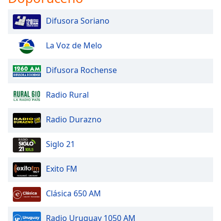
Font
Difusora Soriano
Family
La Voz de Melo
Reset
Done
Difusora Rochense
Close
Modal
Radio Rural
Dialog
End
of
Radio Durazno
dialog
window.
Siglo 21
Exito FM
Clásica 650 AM
Radio Uruguay 1050 AM