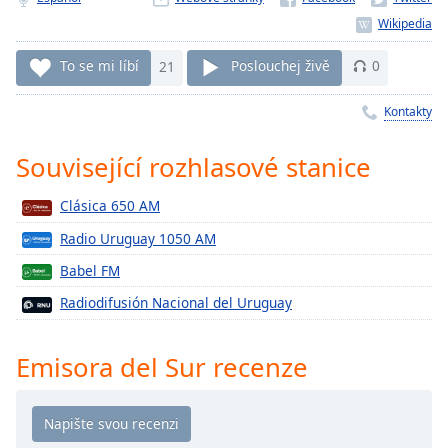
Remaining
Time
-
-:-
To se mi líbí
21
Poslouchej živě
0
1x
Kontakty
Playback
Rate
Související rozhlasové stanice
Chapters
Clásica 650 AM
Chapters
Radio Uruguay 1050 AM
Descriptions
Babel FM
descriptions
Radiodifusión Nacional del Uruguay
off
,
selected
Emisora del Sur recenze
Subtitles
subtitles
settings
,