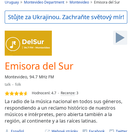
is
Uruguay
Montevideo Department
Montevideo
Emisora del Sur
loading.
Play
Stůjte za Ukrajinou. Zachraňte světový mír!
Video
Play
Skip
Backward
Skip
Forward
Mute
Current
Emisora del Sur
Time
0:00
/
Montevideo, 94.7 MHz FM
Duration
-:-
talk
folk
Loaded
:
0.00%
Hodnocení:
4.7
Recenze
:
3
Stream
La radio de la música nacional en todos sus géneros,
Type
LIVE
respondiendo a un reclamo histórico de nuestros
músicos e intérpretes, pero abierta también a la
Seek to
live,
región, al continente y a las raíces latinas.
currently
behind
Español
Webové stránky
live
LIVE