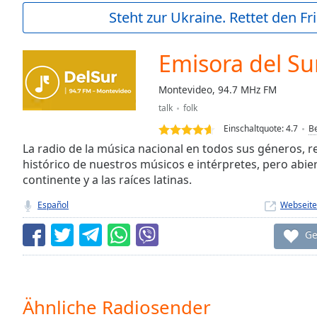
Current
Steht zur Ukraine. Rettet den Fr
Time
0:00
/
Duration
-:-
Emisora del Su
Loaded
:
0.00%
Montevideo, 94.7 MHz FM
0:00
talk
folk
Stream
Type
LIVE
Einschaltquote:
4.7
B
Seek to
La radio de la música nacional en todos sus géneros,
live,
histórico de nuestros músicos e intérpretes, pero abier
currently
continente y a las raíces latinas.
behind
live
LIVE
Remaining
Español
Webseite
Time
-
-:-
Ge
1x
Playback
Rate
Ähnliche Radiosender