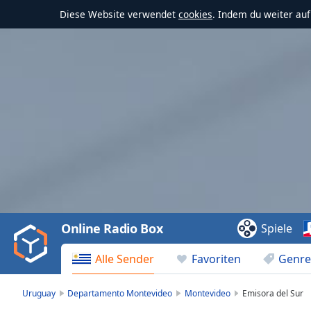
Diese Website verwendet
cookies
. Indem du weiter au
Video
Player
is
loading.
Play
Video
Online Radio Box
Spiele
Play
Skip
Alle Sender
Favoriten
Genre
Backward
Skip
Forward
Uruguay
Departamento Montevideo
Montevideo
Emisora del Sur
Mute