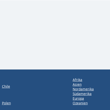
Afrika
Asien
Chile
Nordamerika
Südamerika
Europa
Polen
Ozeanien