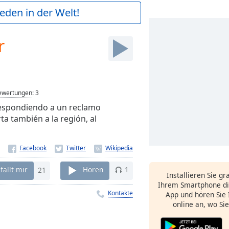
ieden in der Welt!
r
ewertungen
:
3
 respondiendo a un reclamo
ta también a la región, al
fällt mir
21
Hören
1
Installieren Sie gr
Ihrem Smartphone di
Kontakte
App und hören Sie 
online an, wo Si