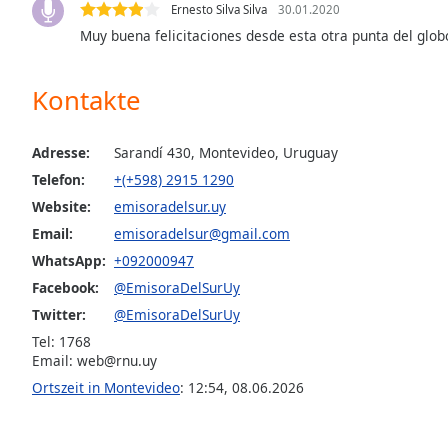
Audio
Ernesto Silva Silva
30.01.2020
Track
Muy buena felicitaciones desde esta otra punta del glob
Picture-
in-
Kontakte
Picture
Fullscreen
This
Adresse:
Sarandí 430, Montevideo, Uruguay
is
a
Telefon:
+(+598) 2915 1290
modal
Website:
emisoradelsur.uy
window.
Email:
emisoradelsur@gmail.com
WhatsApp:
+092000947
Beginning
Facebook:
@EmisoraDelSurUy
of
dialog
Twitter:
@EmisoraDelSurUy
window.
Tel: 1768
Escape
Email:
web@rnu.uy
will
Ortszeit in Montevideo
:
12:54
,
08.06.2026
cancel
and
close