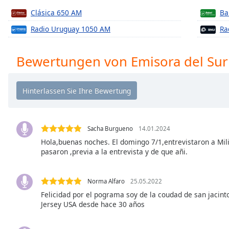
Chapters
Clásica 650 AM
Ba
Chapters
Radio Uruguay 1050 AM
Ra
Descriptions
Bewertungen von Emisora del Sur
descriptions
off
,
selected
Subtitles
subtitles
Sacha Burgueno
14.01.2024
settings
,
Hola,buenas noches. El domingo 7/1,entrevistaron a Mil
opens
pasaron ,previa a la entrevista y de que añi.
subtitles
settings
dialog
Norma Alfaro
25.05.2022
subtitles
Felicidad por el pograma soy de la coudad de san jacin
off
,
Jersey USA desde hace 30 años
selected