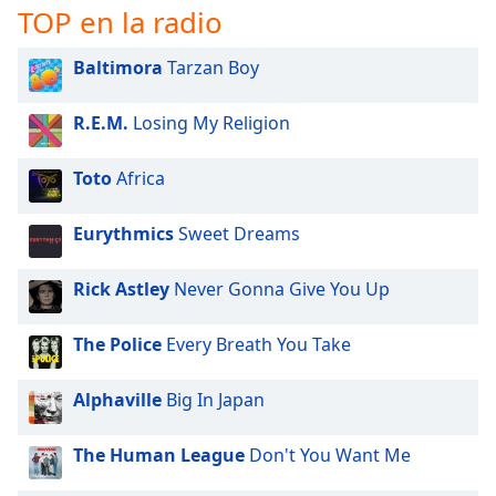
TOP en la radio
Opacity
Baltimora
Tarzan Boy
Caption
R.E.M.
Losing My Religion
Area
Background
Toto
Africa
Color
Eurythmics
Sweet Dreams
Opacity
Rick Astley
Never Gonna Give You Up
Font
Size
The Police
Every Breath You Take
Alphaville
Big In Japan
Text
Edge
Style
The Human League
Don't You Want Me