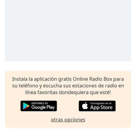
of
dialog
window.
Escape
will
cancel
and
close
the
window.
Text
Instala la aplicación gratis Online Radio Box para
Color
su teléfono y escucha sus estaciones de radio en
línea favoritas dondequiera que esté!
Opacity
Text
otras opciones
Background
Color