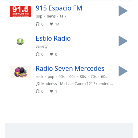
opens
subtitles
915 Espacio FM
settings
pop
news
talk
dialog
0
14
subtitles
off
,
Estilo Radio
selected
variety
Audio
0
0
Track
Radio Seven Mercedes
Picture-
in-
rock
pop
90s
00s
80s
70s
60s
Picture
Madness - Michael Caine (12" Extended Mix)
Fullscreen
0
1
This
is
a
modal
window.
Beginning