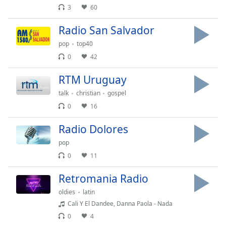
Remaining
3
60
Time
-
-:-
Radio San Salvador
pop
top40
1x
0
42
Playback
Rate
RTM Uruguay
Chapters
talk
christian
gospel
Chapters
0
16
Descriptions
Radio Dolores
descriptions
pop
off
,
0
11
selected
Retromania Radio
Subtitles
oldies
latin
subtitles
Cali Y El Dandee, Danna Paola - Nada
settings
,
0
4