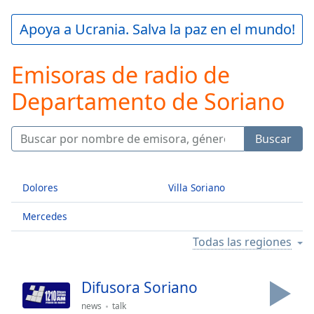
loading.
Play
Apoya a Ucrania. Salva la paz en el mundo!
Video
Play
Emisoras de radio de
Skip
Backward
Departamento de Soriano
Skip
Forward
Mute
Current
Buscar
Time
0:00
/
Duration
-:-
Dolores
Villa Soriano
Loaded
:
0.00%
Mercedes
Stream
Todas las regiones
Type
LIVE
Seek to
live,
currently
Difusora Soriano
behind
live
LIVE
news
talk