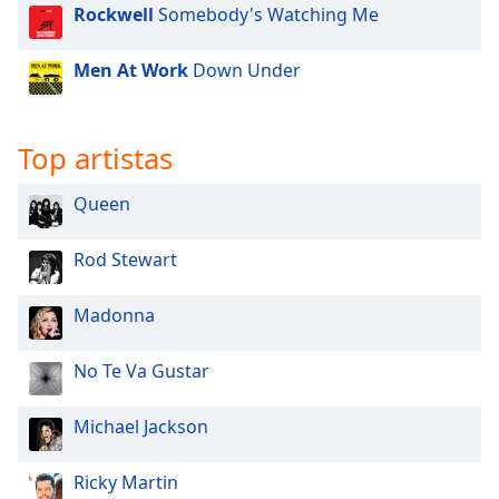
Rockwell
Somebody's Watching Me
Font
Family
Men At Work
Down Under
Reset
Done
Top artistas
Close
Modal
Dialog
Queen
End
of
Rod Stewart
dialog
window.
Madonna
No Te Va Gustar
Michael Jackson
Ricky Martin