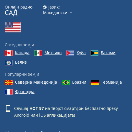
Онлајн радио
Јазик:
Font
САД
Македонски
Family
Reset
Done
Соседни земји
Close
Modal
Канада
Мексико
Куба
Бахами
Dialog
Белиз
End
of
Популарни земји
dialog
window.
Северна Македонија
Бразил
Германија
Франција
Слушај
HOT 97
на твојот смартфон бесплатно преку
Android
или
iOS
апликацијата!