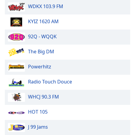
Beginning
WDKX 103.9 FM
of
dialog
window.
KYIZ 1620 AM
Escape
will
92Q - WQQK
cancel
and
The Big DM
close
the
Powerhitz
window.
Text
Radio Touch Douce
Color
WHCJ 90.3 FM
Opacity
HOT 105
Text
J 99 Jams
Background