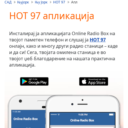
is
САД
Њујорк
Њу Јорк
HOT 97
Апл
loading.
HOT 97 апликација
Play
Video
Play
Skip
Инсталирај ја апликацијата Online Radio Box на
Backward
твојот паметен телефон и слушај ја
HOT 97
Skip
онлајн, како и многу други радио станици – каде
Forward
и да си! Сега, твојата омилена станица е во
Mute
твојот џеб благодарение на нашата практична
Current
апликација.
Time
0:00
/
Duration
-:-
Loaded
:
0.00%
Stream
Type
LIVE
Seek to
live,
currently
behind
live
LIVE