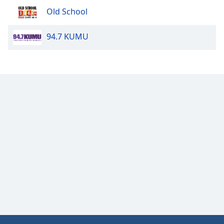
Color
Old School
Opacity
94.7 KUMU
Caption
Area
Background
Color
Opacity
Font
Size
Text
Edge
Style