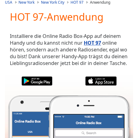
is
USA
New York
New York City
HOT 97
Anwendung
loading.
HOT 97-Anwendung
Play
Video
Play
Skip
Installiere die Online Radio Box-App auf deinem
Backward
Handy und du kannst nicht nur
HOT 97
online
Skip
hören, sondern auch andere Radiosender, egal wo
Forward
du bist! Dank unserer Handy-App trägst du deinen
Mute
Lieblingsradiosender jetzt bei dir in deiner Tasche.
Current
Time
0:00
/
Duration
-:-
Loaded
:
0.00%
Stream
Type
LIVE
Seek to
live,
currently
USA
FAVORITEN
behind
live
LIVE