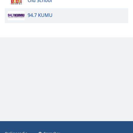
Old School
Color
94.7 KUMU
Opacity
Caption
Area
Background
Color
Opacity
Font
Size
Text
Edge
Style