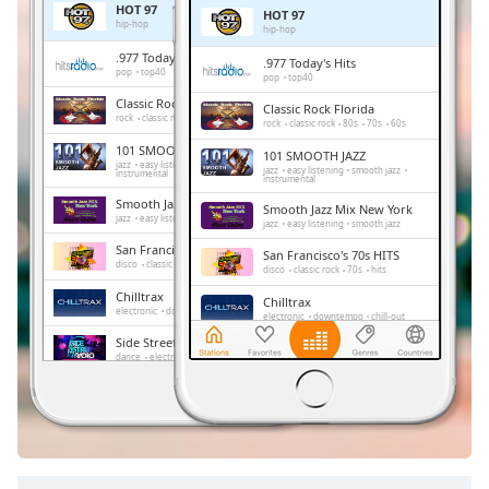
HOT 97
HOT 97
Remaining
hip-hop
hip-hop
Time
-
.977 Today's Hits
.977 Today's Hits
-:-
pop
top40
pop
top40
Classic Rock Florida
Classic Rock Florida
1x
rock
classic rock
80s
70s
60s
rock
classic rock
80s
70s
60s
Playback
101 SMOOTH JAZZ
101 SMOOTH JAZZ
Rate
jazz
easy listening
smooth jazz
jazz
easy listening
smooth jazz
instrumental
instrumental
Chapters
Smooth Jazz Mix New York
Smooth Jazz Mix New York
jazz
easy listening
smooth jazz
jazz
easy listening
smooth jazz
Chapters
San Francisco's 70s HITS
San Francisco's 70s HITS
disco
classic rock
70s
hits
disco
classic rock
70s
hits
Descriptions
Chilltrax
Chilltrax
electronic
downtempo
chill-out
electronic
downtempo
chill-out
descriptions
Side Street Radio
off
,
Side Street Radio
dance
electronic
trance
house
dance
electronic
trance
house
progressive house
club
selected
progressive house
club
FOX News Talk
FOX News Talk
news
talk
Subtitles
news
talk
subtitles
settings
,