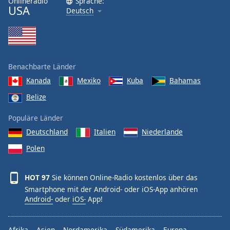
Onlineradio
Sprache:
USA
Deutsch
Font
Family
Reset
Benachbarte Länder
Done
Kanada
Mexiko
Kuba
Bahamas
Close
Modal
Belize
Dialog
End
Populäre Länder
of
dialog
Deutschland
Italien
Niederlande
window.
Polen
HOT 97
Sie können Online-Radio kostenlos über das
Smartphone mit der Android- oder iOS-App anhören
Android-
oder
iOS-
App!
Afrika
Asien
Nordamerika
Südamerika
Europa