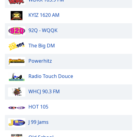
Beginning
of
dialog
KYIZ 1620 AM
window.
Escape
92Q - WQQK
will
cancel
The Big DM
and
close
Powerhitz
the
window.
Radio Touch Douce
Text
Color
WHCJ 90.3 FM
Opacity
HOT 105
J 99 Jams
Text
Background