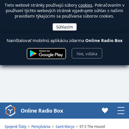
Tieto webové stránky používajú súbory
cookies
. Pokračovaním v
používaní týchto webových stránok vyjadrujete súhlas s našimi
pravidlami týkajúcimi sa používania súborov cookies.
Nainštalovať mobilnú aplikáciu zdarma
Online Radio Box
Nie, vďaka
Online Radio Box
Video
Player
is
Spojené Štáty
Pensylvánia
Saint Marys
97.5 The Hound