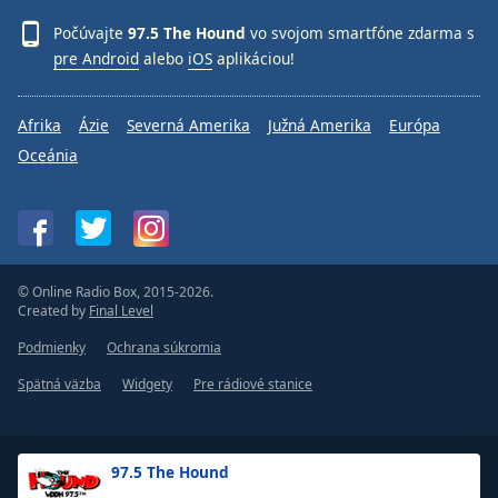
Počúvajte
97.5 The Hound
vo svojom smartfóne zdarma s
pre Android
alebo
iOS
aplikáciou!
Afrika
Ázie
Severná Amerika
Južná Amerika
Európa
Oceánia
© Online Radio Box, 2015-2026.
Created by
Final Level
Podmienky
Ochrana súkromia
Spätná väzba
Widgety
Pre rádiové stanice
97.5 The Hound