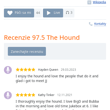
Remaining
Time
-
-:-
Páči sa mi
44
Live
3
1x
Kontakty
Playback
Rate
Recenzie 97.5 The Hound
Chapters
Chapters
Descriptions
descriptions
Hayden Queen
29.03.2023
off
,
I enjoy the hound and love the people that do it and
selected
glad i got to meet JJ
Subtitles
Kathy Tinker
12.11.2021
subtitles
I thoroughly enjoy the hound. I love BigD and Bubba
settings
,
in the morning and love old time Jukebox at 6. I like