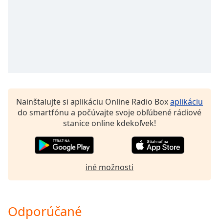
Opacity
Caption
Area
Background
Color
Nainštalujte si aplikáciu Online Radio Box
aplikáciu
Opacity
do smartfónu a počúvajte svoje obľúbené rádiové
stanice online kdekoľvek!
Font
Size
iné možnosti
Text
Edge
Style
Odporúčané