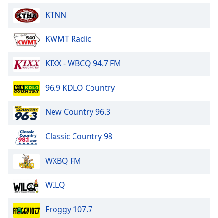
Font
KTNN
Family
KWMT Radio
Reset
Done
KIXX - WBCQ 94.7 FM
Close
Modal
Dialog
96.9 KDLO Country
End
of
New Country 96.3
dialog
window.
Classic Country 98
WXBQ FM
WILQ
Froggy 107.7