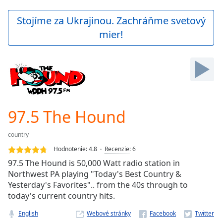
loading.
Play
Stojíme za Ukrajinou. Zachráňme svetový
Video
mier!
Play
Skip
Backward
Skip
Forward
Mute
Current
Time
0:00
97.5 The Hound
/
Duration
-:-
country
Loaded
:
0.00%
Hodnotenie:
4.8
Recenzie
:
6
Stream
97.5 The Hound is 50,000 Watt radio station in
Type
LIVE
Northwest PA playing "Today's Best Country &
Seek to
Yesterday's Favorites".. from the 40s through to
live,
today's current country hits.
currently
behind
live
LIVE
English
Webové stránky