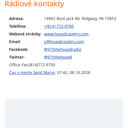
Rádiové kontakty
of
dialog
window.
Adresa:
14902 Boot Jack Rd. Ridgway, PA 15853
Escape
Telefóne:
+(814) 772-9700
will
cancel
Webové stránky:
www.houndcountry.com
and
Email:
jj@houndcountry.com
close
Facebook:
@975thehoundradio
the
Twitter:
@975thehound
window.
Office Fax:(814)772-9750
Text
Čas v meste Saint Marys
:
07:42
,
08.10.2026
Color
Opacity
Text
Background
Color