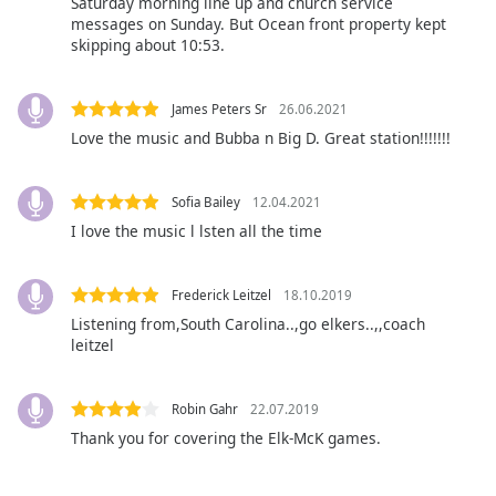
opens
Saturday morning line up and church service
subtitles
messages on Sunday. But Ocean front property kept
skipping about 10:53.
settings
dialog
subtitles
James Peters Sr
26.06.2021
off
,
Love the music and Bubba n Big D. Great station!!!!!!!
selected
Audio
Sofia Bailey
12.04.2021
Track
I love the music l lsten all the time
Picture-
in-
Picture
Frederick Leitzel
18.10.2019
Fullscreen
Listening from,South Carolina..,go elkers..,,coach
This
leitzel
is
a
modal
Robin Gahr
22.07.2019
window.
Thank you for covering the Elk-McK games.
Beginning