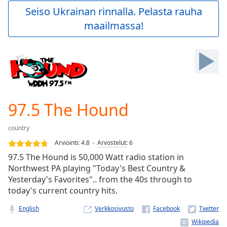
Play
Seiso Ukrainan rinnalla. Pelasta rauha
Video
maailmassa!
Play
Skip
Backward
Skip
Forward
Mute
Current
Time
0:00
97.5 The Hound
/
Duration
-:-
country
Loaded
:
0.00%
Arviointi:
4.8
Arvostelut
:
6
Stream
97.5 The Hound is 50,000 Watt radio station in
Type
LIVE
Northwest PA playing "Today's Best Country &
Seek to
Yesterday's Favorites".. from the 40s through to
live,
today's current country hits.
currently
behind
live
LIVE
English
Verkkosivusto
Remaining