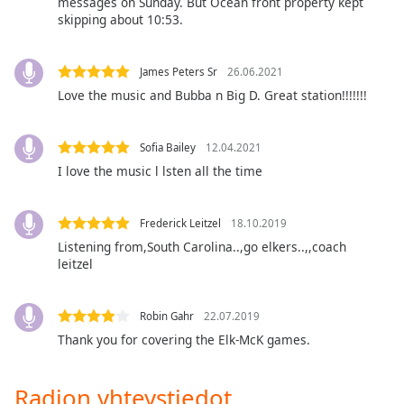
subtitles
messages on Sunday. But Ocean front property kept
skipping about 10:53.
settings
dialog
subtitles
James Peters Sr
26.06.2021
off
,
Love the music and Bubba n Big D. Great station!!!!!!!
selected
Audio
Sofia Bailey
12.04.2021
Track
I love the music l lsten all the time
Picture-
in-
Picture
Frederick Leitzel
18.10.2019
Fullscreen
Listening from,South Carolina..,go elkers..,,coach
This
leitzel
is
a
modal
Robin Gahr
22.07.2019
window.
Thank you for covering the Elk-McK games.
Beginning
Radion yhteystiedot
of