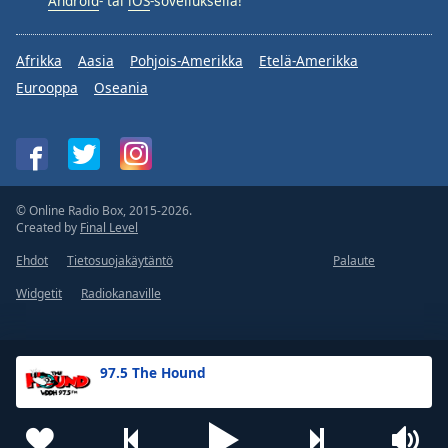
Android
- tai
iOS
-sovelluksella!
Afrikka
Aasia
Pohjois-Amerikka
Etelä-Amerikka
Eurooppa
Oseania
© Online Radio Box, 2015-2026.
Created by
Final Level
Ehdot
Tietosuojakäytäntö
Palaute
Widgetit
Radiokanaville
97.5 The Hound