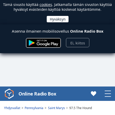
Tämä sivusto käyttää
cookies
. Jatkamalla tämän sivuston käyttöä
hyväksyt evästeiden käyttöä koskevat käytäntömme.
Asenna ilmainen mobiilisovellus
Online Radio Box
Ei, kiitos
Online Radio Box
Video
Player
is
Yhdysvallat
Pennsylvania
Saint Marys
97.5 The Hound
loading.