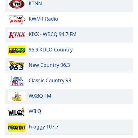
KTNN
Family
KWMT Radio
Reset
Done
KIXX - WBCQ 94.7 FM
Close
Modal
Dialog
96.9 KDLO Country
End
of
New Country 96.3
dialog
window.
Classic Country 98
WXBQ FM
WILQ
Froggy 107.7