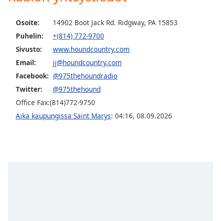
dialog
window.
Osoite:
14902 Boot Jack Rd. Ridgway, PA 15853
Escape
Puhelin:
+(814) 772-9700
will
cancel
Sivusto:
www.houndcountry.com
and
Email:
jj@houndcountry.com
close
Facebook:
@975thehoundradio
the
Twitter:
@975thehound
window.
Office Fax:(814)772-9750
Text
Aika kaupungissa Saint Marys
:
04:16
,
08.09.2026
Color
Opacity
Text
Background
Color