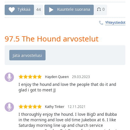
Time
-
-:-
Tykkää
44
Kuuntele suorana
0
1x
Yhteystiedot
Playback
Rate
97.5 The Hound arvostelut
Chapters
Chapters
Descriptions
descriptions
Hayden Queen
29.03.2023
off
,
I enjoy the hound and love the people that do it and
selected
glad i got to meet JJ
Subtitles
Kathy Tinker
12.11.2021
subtitles
I thoroughly enjoy the hound. I love BigD and Bubba
settings
,
in the morning and love old time Jukebox at 6. I like
opens
Saturday morning line up and church service