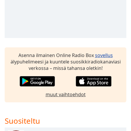
Opacity
Caption
Area
Background
Color
Asenna ilmainen Online Radio Box
sovellus
Opacity
älypuhelimeesi ja kuuntele suosikkiradiokanaviasi
verkossa – missä tahansa oletkin!
Font
Size
muut vaihtoehdot
Text
Edge
Style
Suositeltu
Font