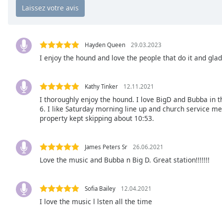
Chapters
Chapters
Descriptions
Hayden Queen
29.03.2023
I enjoy the hound and love the people that do it and glad 
descriptions
off
,
selected
Kathy Tinker
12.11.2021
I thoroughly enjoy the hound. I love BigD and Bubba in 
Subtitles
6. I like Saturday morning line up and church service m
property kept skipping about 10:53.
subtitles
settings
,
opens
James Peters Sr
26.06.2021
subtitles
Love the music and Bubba n Big D. Great station!!!!!!!
settings
dialog
subtitles
Sofia Bailey
12.04.2021
off
,
I love the music l lsten all the time
selected