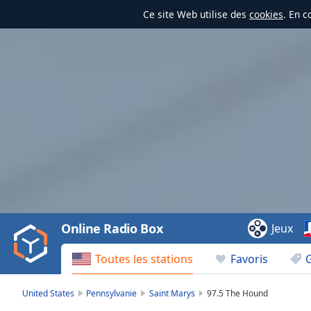
Ce site Web utilise des
cookies
. En c
Video
Player
is
loading.
Play
Video
Online Radio Box
Jeux
Play
Skip
Toutes les stations
Favoris
Backward
Skip
Forward
United States
Pennsylvanie
Saint Marys
97.5 The Hound
Mute