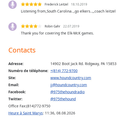
Audio
Frederick Leitzel
18.10.2019
Track
Listening from,South Carolina..,go elkers..,,coach leitzel
Picture-
in-
Picture
Robin Gahr
22.07.2019
Fullscreen
Thank you for covering the Elk-McK games.
This
is
a
Contacts
modal
window.
Adresse:
14902 Boot Jack Rd. Ridgway, PA 15853
Beginning
Numéro de téléphone:
+(814) 772-9700
of
Site:
www.houndcountry.com
dialog
Email:
jj@houndcountry.com
window.
Facebook:
@975thehoundradio
Escape
Twitter:
@975thehound
will
cancel
Office Fax:(814)772-9750
and
Heure à Saint Marys
:
11:36
,
08.08.2026
close