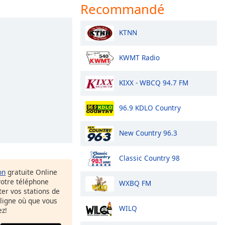
Recommandé
KTNN
KWMT Radio
KIXX - WBCQ 94.7 FM
96.9 KDLO Country
New Country 96.3
Classic Country 98
on
gratuite Online
votre téléphone
WXBQ FM
uter vos stations de
 ligne où que vous
WILQ
ez!