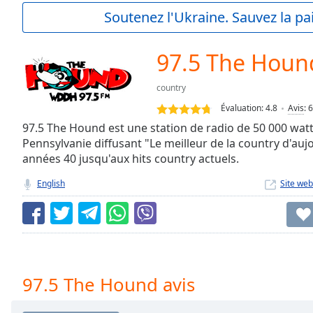
Current
Soutenez l'Ukraine. Sauvez la p
Time
0:00
/
Duration
-:-
97.5 The Houn
Loaded
:
0.00%
country
0:00
Évaluation:
4.8
Avis
:
6
Stream
Type
97.5 The Hound est une station de radio de 50 000 watt
LIVE
Pennsylvanie diffusant "Le meilleur de la country d'aujou
Seek to
live,
années 40 jusqu'aux hits country actuels.
currently
behind
English
Site web
live
LIVE
Remaining
Time
-
-:-
1x
97.5 The Hound avis
Playback
Rate