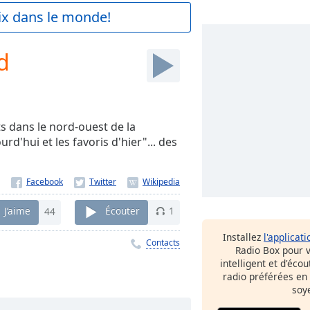
aix dans le monde!
d
s dans le nord-ouest de la
rd'hui et les favoris d'hier"... des
J’aime
44
Écouter
1
Installez
l'applicati
Contacts
Radio Box pour 
intelligent et d'éco
radio préférées en
soy