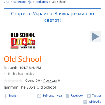
is
САД
Калифорнија
Redlands
Old School
loading.
Play
Стојте со Украина. Зачувајте мир во
Video
светот!
Play
Skip
Backward
Skip
Forward
Mute
Current
Time
0:00
Old School
/
Duration
-:-
Redlands, 104.7 MHz FM
Loaded
:
r'n'b
hip-hop
oldies
0.00%
Stream
Оцена:
0.0
Прегледи
:
0
Type
LIVE
Jammin' The 805's Old School
Seek to
live,
English
Веб-страница
currently
behind
live
LIVE