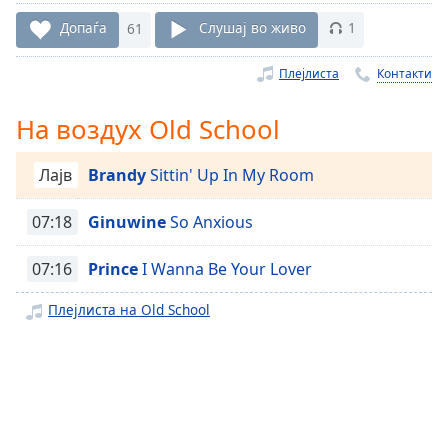
Remaining
Допаѓа
61
Слушај во живо
1
Time
-
-:-
Плејлиста
Контакти
1x
На воздух Old School
Playback
Rate
Лајв
Brandy
Sittin' Up In My Room
Chapters
Chapters
07:18
Ginuwine
So Anxious
Descriptions
07:16
Prince
I Wanna Be Your Lover
descriptions
Плејлиста на Old School
off
,
selected
Subtitles
subtitles
settings
,