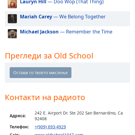
Beginning
Lauryn Hill
— Doo Wop (That Thing)
of
dialog
Mariah Carey
— We Belong Together
window.
Escape
Michael Jackson
— Remember the Time
will
cancel
and
Прегледи за Old School
close
the
window.
Text
Color
Контакти на радиото
Opacity
242 E. Airport Dr. Ste 202 San Bernardino, Ca
Адреса:
92408
Text
Телефон:
+(909) 693-4929
Background
Сајт:
www.oldschool1047.com