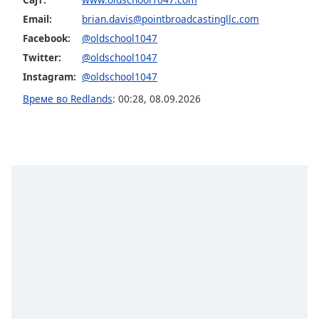
Color
Email:
brian.davis@pointbroadcastingllc.com
Facebook:
@oldschool1047
Opacity
Twitter:
@oldschool1047
Instagram:
@oldschool1047
Caption
Време во Redlands
:
00:28
,
08.09.2026
Area
Background
Color
Opacity
Font
Size
Text
Edge
Style