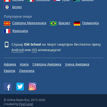
Белиз
Популарни земји
Северна Македонија
Бразил
Германија
Франција
Слушај
Old School
на твојот смартфон бесплатно преку
Android
или
iOS
апликацијата!
Африка
Азија
Северна Америка
Јужна Америка
Европа
Океанија
© Online Radio Box, 2015-2026.
Created by
Final Level