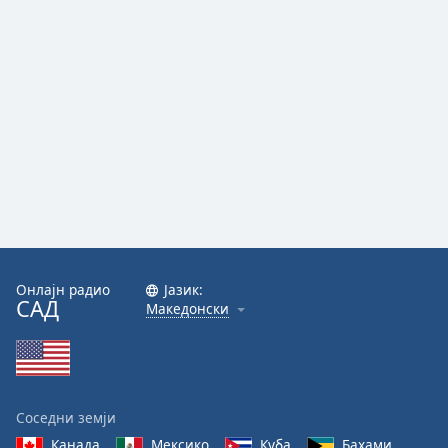
Онлајн радио
Јазик:
САД
Македонски
Соседни земји
Канада
Мексико
Куба
Бахами