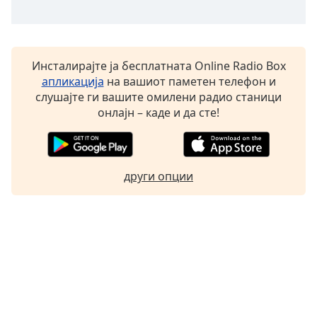
Font
Family
Инсталирајте ја бесплатната Online Radio Box
апликација
на вашиот паметен телефон и
Reset
слушајте ги вашите омилени радио станици
Done
онлајн – каде и да сте!
Close
Modal
Dialog
End
of
други опции
dialog
window.