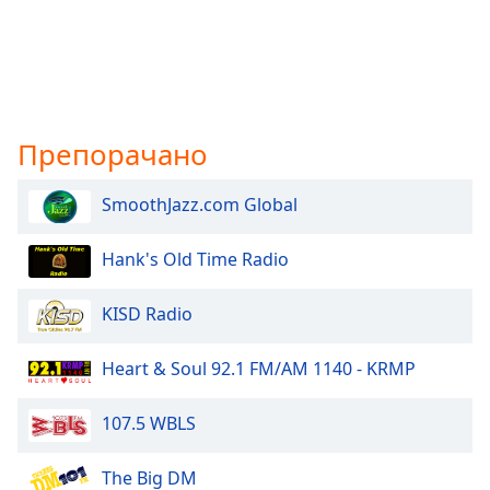
Препорачано
SmoothJazz.com Global
Hank's Old Time Radio
KISD Radio
Heart & Soul 92.1 FM/AM 1140 - KRMP
107.5 WBLS
The Big DM