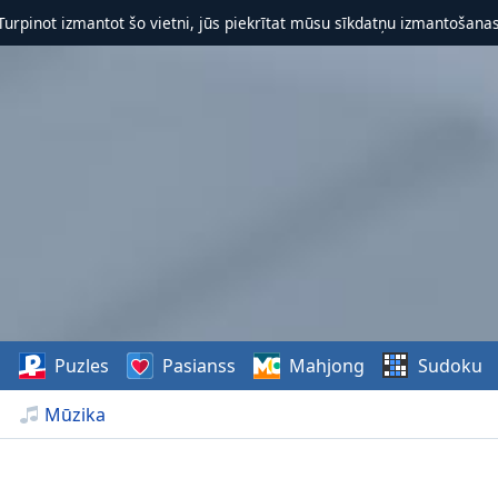
 Turpinot izmantot šo vietni, jūs piekrītat mūsu sīkdatņu izmantošanas 
s
Puzles
Pasianss
Mahjong
Sudoku
Mūzika