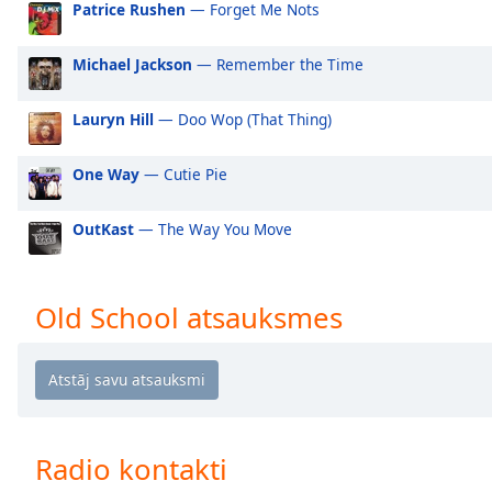
Patrice Rushen
— Forget Me Nots
Audio
Track
Michael Jackson
— Remember the Time
Picture-
in-
Picture
Lauryn Hill
— Doo Wop (That Thing)
Fullscreen
This
is
One Way
— Cutie Pie
a
modal
OutKast
— The Way You Move
window.
Beginning
Old School atsauksmes
of
dialog
window.
Escape
will
cancel
Radio kontakti
and
close