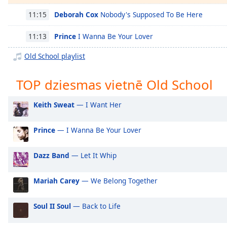
Chapters
Deborah Cox
Nobody's Supposed To Be Here
11:15
Chapters
Prince
I Wanna Be Your Lover
11:13
Descriptions
Old School playlist
descriptions
off
,
TOP dziesmas vietnē Old School
selected
Subtitles
Keith Sweat
— I Want Her
subtitles
Prince
— I Wanna Be Your Lover
settings
,
opens
subtitles
Dazz Band
— Let It Whip
settings
dialog
Mariah Carey
— We Belong Together
subtitles
off
,
Soul II Soul
— Back to Life
selected