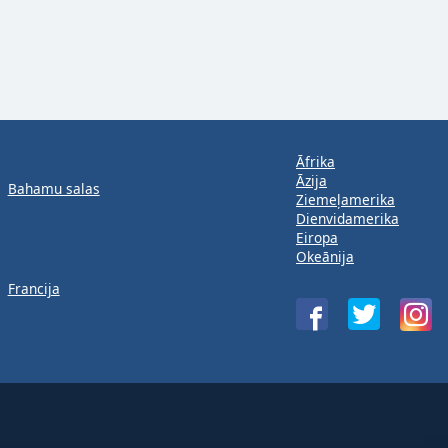
Āfrika
Āzija
Bahamu salas
Ziemeļamerika
Dienvidamerika
Eiropa
Okeānija
Francija