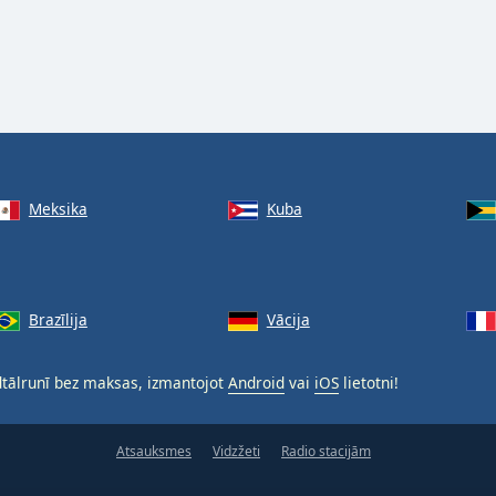
Meksika
Kuba
Brazīlija
Vācija
tālrunī bez maksas, izmantojot
Android
vai
iOS
lietotni!
Atsauksmes
Vidzžeti
Radio stacijām