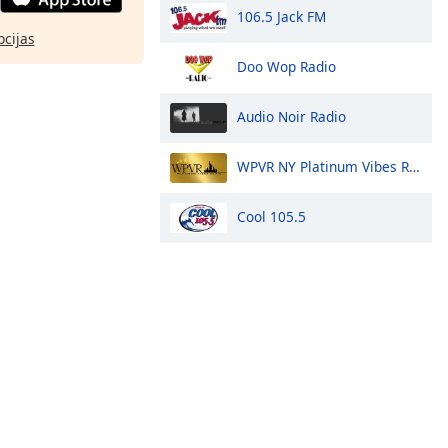
106.5 Jack FM
pcijas
Doo Wop Radio
Audio Noir Radio
WPVR NY Platinum Vibes Radio
Cool 105.5