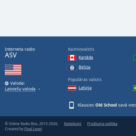
Color
Opacity
Font
Size
Interneta radio
Kaimiņvalstis
ASV
Kanāda
Text
Beliza
Edge
Style
Populāras valstis
Valoda:
Latvija
Latviešu valoda
Font
Family
Klausies
Old School
savā vied
Reset
© Online Radio Box, 2015-2026.
Noteikumi
Privātuma politika
Done
Created by
Final Level
Close
Modal