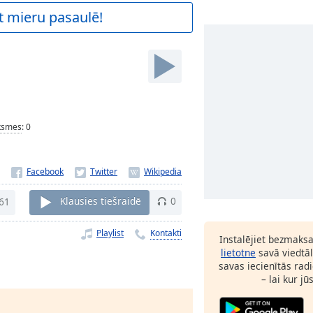
t mieru pasaulē!
ksmes
:
0
61
Klausies tiešraidē
0
Playlist
Kontakti
Instalējiet bezmaks
lietotne
savā viedtāl
savas iecienītās radi
– lai kur jū