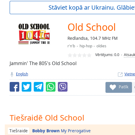
Current
Stāviet kopā ar Ukrainu. Glābie
Time
0:00
/
Duration
-:-
Old School
Loaded
:
0.00%
Redlandsa, 104.7 MHz FM
0:00
r'n'b
hip-hop
oldies
Stream
Type
LIVE
Vērtējums:
0.0
Atsau
Seek to
Jammin' The 805's Old School
live,
currently
English
Vietne
behind
live
LIVE
Remaining
Patīk
Time
-
-:-
1x
Tiešraidē Old School
Playback
Rate
Bobby Brown
My Prerogative
Tiešraide