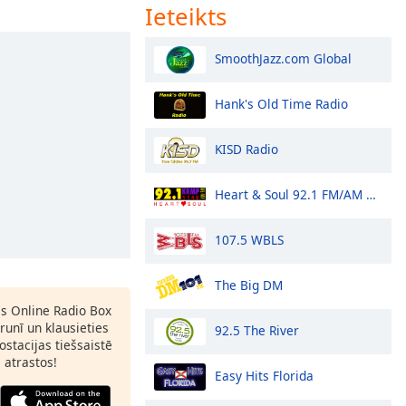
Ieteikts
SmoothJazz.com Global
Hank's Old Time Radio
KISD Radio
Heart & Soul 92.1 FM/AM 1140 - KRMP
107.5 WBLS
The Big DM
as Online Radio Box
runī un klausieties
92.5 The River
ostacijas tiešsaistē
s atrastos!
Easy Hits Florida