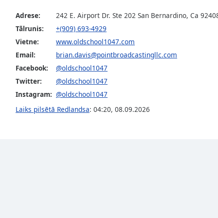
the
Adrese:
242 E. Airport Dr. Ste 202 San Bernardino, Ca 9240
window.
Tālrunis:
+(909) 693-4929
Vietne:
www.oldschool1047.com
Text
Color
Email:
brian.davis@pointbroadcastingllc.com
Facebook:
@oldschool1047
Twitter:
@oldschool1047
Opacity
Instagram:
@oldschool1047
Laiks pilsētā Redlandsa
:
04:20
,
08.09.2026
Text
Background
Color
Opacity
Caption
Area
Background