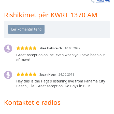
Kontaktet
Time
-
-:-
Rishikimet për KWRT 1370 AM
1x
Playback
Rate
Chapters
Chapters
Rhea Helmreich
10.05.2022
Great reception online, even when you have been out
Descriptions
of town!
descriptions
off
,
Susan Hage
24.05.2018
selected
Hey this is the Hage’s listening live from Panama City
Beach , Fla. Great reception! Go Boys in Blue!!
Subtitles
subtitles
Kontaktet e radios
settings
,
opens