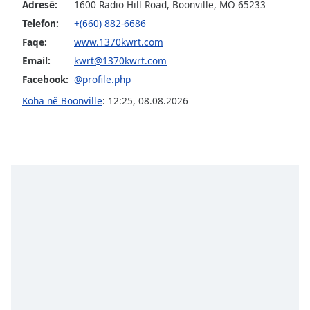
subtitles
Adresë:
1600 Radio Hill Road, Boonville, MO 65233
settings
Telefon:
+(660) 882-6686
dialog
Faqe:
www.1370kwrt.com
subtitles
Email:
kwrt@1370kwrt.com
off
,
selected
Facebook:
@profile.php
Koha në Boonville
:
12:25
,
08.08.2026
Audio
Track
Picture-
in-
Picture
Fullscreen
This
is
a
modal
window.
Beginning
of