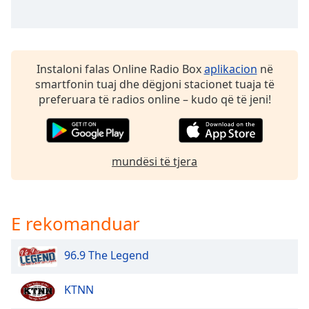
dialog
window.
Escape
will
cancel
Instaloni falas Online Radio Box
aplikacion
në
and
smartfonin tuaj dhe dëgjoni stacionet tuaja të
close
preferuara të radios online – kudo që të jeni!
the
window.
Text
mundësi të tjera
Color
Opacity
E rekomanduar
96.9 The Legend
Text
Background
Color
KTNN