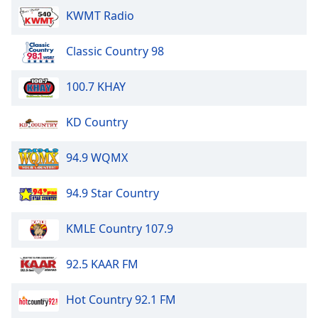
KWMT Radio
Opacity
Classic Country 98
Caption
Area
100.7 KHAY
Background
Color
KD Country
Opacity
94.9 WQMX
Font
94.9 Star Country
Size
KMLE Country 107.9
Text
Edge
92.5 KAAR FM
Style
Hot Country 92.1 FM
Font