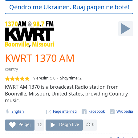
Play
Qëndro me Ukrainën. Ruaj paqen në botë!
Video
Play
Skip
Backward
Skip
Forward
Mute
Current
KWRT 1370 AM
Time
0:00
/
country
Duration
-:-
Vlerësim:
5.0
Shqyrtime
:
2
Loaded
:
KWRT AM 1370 is a broadcast Radio station from
0.00%
Boonville, Missouri, United States, providing Country
Stream
music.
Type
LIVE
Seek to
English
Faqe interneti
live,
currently
behind
Pëlqej
12
Dëgjo live
0
live
LIVE
Remaining