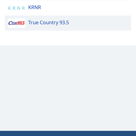
Family
KRNR
True Country 93.5
Reset
Done
Close
Modal
Dialog
End
of
dialog
window.