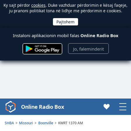
Ky sajt përdor
cookies
. Duke vazhduar përdorimin e kësaj faqeje,
ju pranoni politikat tona në lidhje me përdorimin e cookies.
Instaloni aplikacionin mobil falas
Online Radio Box
Jo, faleminderit
Online Radio Box
Video
Player
is
SHBA
Missouri
Boonville
KWRT 1370 AM
loading.