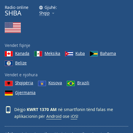
Radio online
Gjuhë:
SHBA
Shqip
Vendet fqinje
Kanada
Meksika
Kuba
Bahama
Belize
Vendet e njohura
Shqipëria
Kosova
Brazili
Gjermania
Dëgjo
KWRT 1370 AM
në smartfonin tënd falas me
aplikacionin për
Android
ose
iOS
!