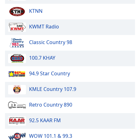
Color
KTNN
Opacity
KWMT Radio
Caption
Classic Country 98
Area
Background
Color
100.7 KHAY
94.9 Star Country
Opacity
KMLE Country 107.9
Font
Size
Retro Country 890
Text
92.5 KAAR FM
Edge
Style
WOW 101.1 & 99.3