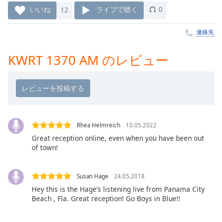
Remaining
いいね
12
ライブで聴く
0
Time
-
-:-
連絡先
1x
KWRT 1370 AM のレビュー
Playback
Rate
Chapters
Chapters
Rhea Helmreich
10.05.2022
Descriptions
Great reception online, even when you have been out
of town!
descriptions
off
,
selected
Susan Hage
24.05.2018
Hey this is the Hage’s listening live from Panama City
Subtitles
Beach , Fla. Great reception! Go Boys in Blue!!
subtitles
settings
,