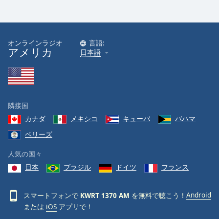
オンラインラジオ
言語:
アメリカ
日本語
隣接国
カナダ
メキシコ
キューバ
バハマ
ベリーズ
人気の国々
日本
ブラジル
ドイツ
フランス
スマートフォンで
KWRT 1370 AM
を無料で聴こう！
Android
または
iOS
アプリで！