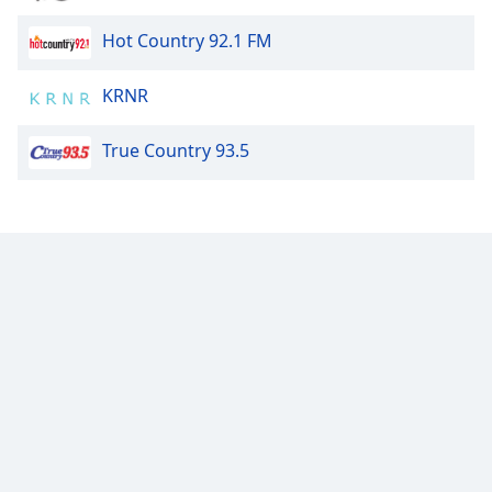
Font
Hot Country 92.1 FM
Family
KRNR
Reset
True Country 93.5
Done
Close
Modal
Dialog
End
of
dialog
window.