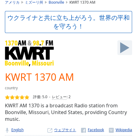
is
アメリカ
ミズーリ州
Boonville
KWRT 1370 AM
loading.
Play
ウクライナと共に立ち上がろう。世界の平和
Video
を守ろう！
Play
Skip
Backward
Skip
Forward
Mute
Current
Time
0:00
KWRT 1370 AM
/
Duration
-:-
country
Loaded
:
0.00%
評価:
5.0
レビュー
:
2
Stream
KWRT AM 1370 is a broadcast Radio station from
Type
LIVE
Boonville, Missouri, United States, providing Country
Seek to
music.
live,
currently
English
ウェブサイト
behind
live
LIVE