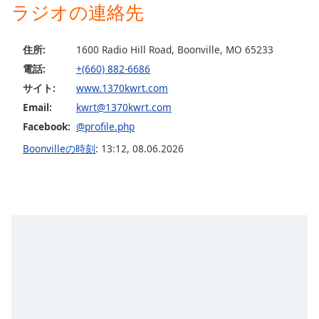
ラジオの連絡先
opens
subtitles
settings
住所:
1600 Radio Hill Road, Boonville, MO 65233
dialog
電話:
+(660) 882-6686
subtitles
サイト:
www.1370kwrt.com
off
,
selected
Email:
kwrt@1370kwrt.com
Facebook:
@profile.php
Audio
Track
Boonvilleの時刻
:
13:12
,
08.06.2026
Picture-
in-
Picture
Fullscreen
This
is
a
modal
window.