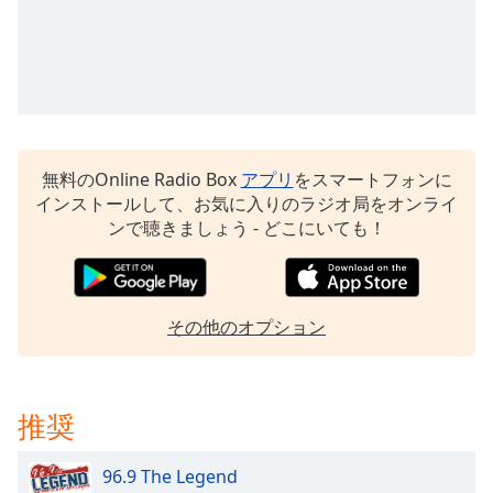
Beginning
of
dialog
window.
Escape
will
cancel
and
無料のOnline Radio Box
アプリ
をスマートフォンに
close
インストールして、お気に入りのラジオ局をオンライ
the
ンで聴きましょう - どこにいても！
window.
Text
Color
その他のオプション
Opacity
推奨
Text
Background
96.9 The Legend