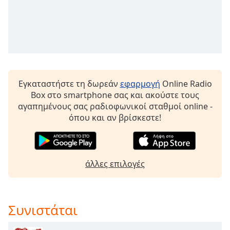
Beginning
of
dialog
window.
Escape
will
cancel
and
Εγκαταστήστε τη δωρεάν
εφαρμογή
Online Radio
close
Box στο smartphone σας και ακούστε τους
the
αγαπημένους σας ραδιοφωνικοί σταθμοί online -
window.
όπου και αν βρίσκεστε!
Text
Color
άλλες επιλογές
Opacity
Συνιστάται
Text
Background