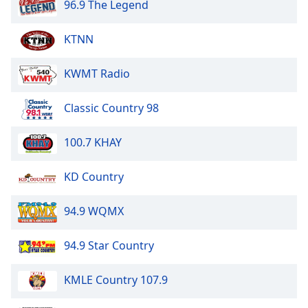
Color
96.9 The Legend
KTNN
Opacity
KWMT Radio
Caption
Area
Classic Country 98
Background
Color
100.7 KHAY
Opacity
KD Country
Font
94.9 WQMX
Size
94.9 Star Country
Text
Edge
KMLE Country 107.9
Style