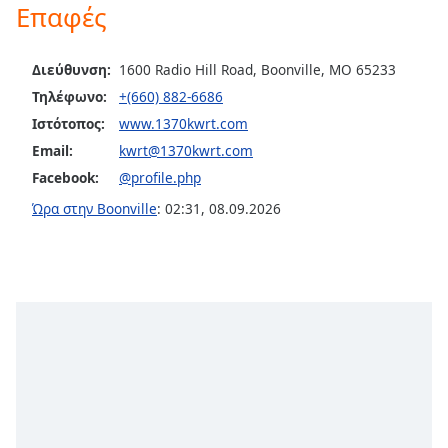
Επαφές
opens
subtitles
settings
Διεύθυνση:
1600 Radio Hill Road, Boonville, MO 65233
dialog
Τηλέφωνο:
+(660) 882-6686
subtitles
Ιστότοπος:
www.1370kwrt.com
off
,
selected
Email:
kwrt@1370kwrt.com
Facebook:
@profile.php
Audio
Track
Ώρα στην Boonville
:
02:31
,
08.09.2026
Picture-
in-
Picture
Fullscreen
This
is
a
modal
window.