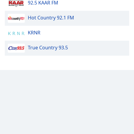
92.5 KAAR FM
Font
Family
Hot Country 92.1 FM
KRNR
Reset
Done
True Country 93.5
Close
Modal
Dialog
End
of
dialog
window.