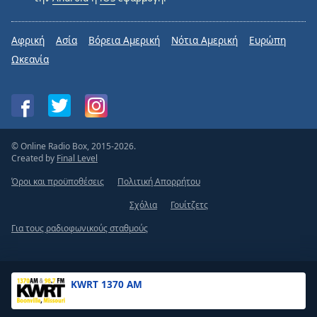
Αφρική
Ασία
Βόρεια Αμερική
Νότια Αμερική
Ευρώπη
Ωκεανία
© Online Radio Box, 2015-2026.
Created by
Final Level
Όροι και προϋποθέσεις
Πολιτική Απορρήτου
Σχόλια
Γουίτζετς
Για τους ραδιοφωνικούς σταθμούς
KWRT 1370 AM