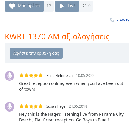
Remaining
Μου αρέσει
12
Live
0
Time
-
-:-
Επαφές
1x
KWRT 1370 AM αξιολογήσεις
Playback
Rate
Chapters
Chapters
Rhea Helmreich
10.05.2022
Descriptions
Great reception online, even when you have been out
of town!
descriptions
off
,
selected
Susan Hage
24.05.2018
Hey this is the Hage’s listening live from Panama City
Subtitles
Beach , Fla. Great reception! Go Boys in Blue!!
subtitles
settings
,