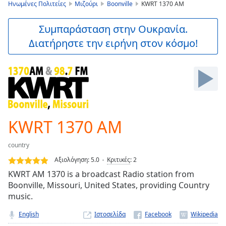
is
Ηνωμένες Πολιτείες
Μιζούρι
Boonville
KWRT 1370 AM
loading.
Play
Συμπαράσταση στην Ουκρανία.
Video
Διατήρηστε την ειρήνη στον κόσμο!
Play
Skip
Backward
Skip
Forward
Mute
Current
Time
0:00
KWRT 1370 AM
/
Duration
-:-
country
Loaded
:
0.00%
Αξιολόγηση:
5.0
Κριτικές
:
2
Stream
KWRT AM 1370 is a broadcast Radio station from
Type
LIVE
Boonville, Missouri, United States, providing Country
Seek to
music.
live,
currently
English
Ιστοσελίδα
behind
live
LIVE