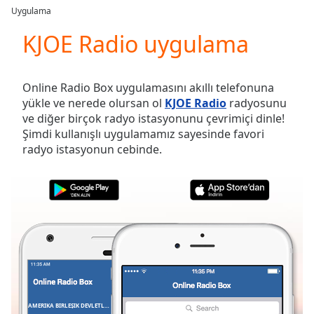
loading.
Uygulama
Play
Video
KJOE Radio uygulama
Play
Skip
Backward
Online Radio Box uygulamasını akıllı telefonuna
Skip
yükle ve nerede olursan ol
KJOE Radio
radyosunu
Forward
ve diğer birçok radyo istasyonunu çevrimiçi dinle!
Mute
Şimdi kullanışlı uygulamamız sayesinde favori
Current
radyo istasyonun cebinde.
Time
0:00
/
Duration
-:-
Loaded
:
0.00%
Stream
Type
LIVE
Seek to
live,
currently
behind
live
LIVE
AMERIKA BIRLEŞIK DEVLETLERI
FAVORILER