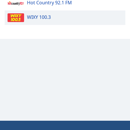
Hot Country 92.1 FM
Opacity
WIXY 100.3
Caption
Area
Background
Color
Opacity
Font
Size
Text
Edge
Style