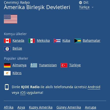
Çevrimiçi Radyo
Dil:
Font
Amerika Birleşik Devletleri
Türkçe
Family
Reset
Done
Komşu ülkeler
Close
Modal
Kanada
Meksika
Küba
Bahamalar
Dialog
End
Belize
of
Popüler ülkeler
dialog
window.
Almanya
Yunanistan
Türkiye
Kıbrıs
Dinle
KJOE Radio
ile akıllı telefonunda ücretsiz
Android
veya
iOS
uygulama!
Afrika
Asya
Kuzey Amerika
Güney Amerika
Avrupa