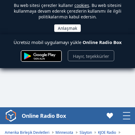
Bu web sitesi çerezler kullanır
cookies
. Bu web sitesini
kullanmaya devam ederek çerezlerin kullanımı ile ilgili
politikalarımızı kabul edersin.
Ücretsiz mobil uygulamayı yükle
Online Radio Box
Hayır, teşekkürler
Online Radio Box
Video
Player
is
Amerika Birleşik Devletleri
Minnesota
Slayton
KJOE Radio