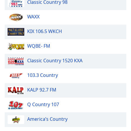
Classic Country 98
of
dialog
window.
WAXX
Escape
will
KIX 106.5 WKCH
cancel
and
WQBE- FM
close
the
window.
Classic Country 1520 KXA
Text
103.3 Country
Color
KALP 92.7 FM
Opacity
Q Country 107
Text
America’s Country
Background
Color