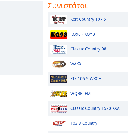
Συνιστάται
Kolt Country 107.5
KQ98 - KQYB
Classic Country 98
WAXX
KIX 106.5 WKCH
WQBE- FM
Classic Country 1520 KXA
103.3 Country