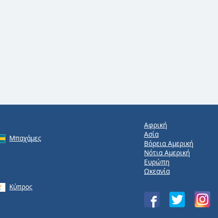
Αφρική
Ασία
Μπαχάμες
Βόρεια Αμερική
Νότια Αμερική
Ευρώπη
Ωκεανία
Κύπρος