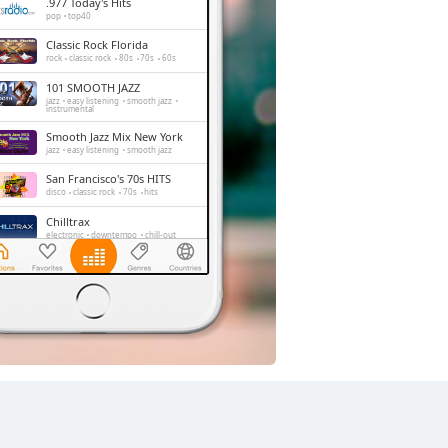
.977 Today's Hits
pop
top40
Classic Rock Florida
rock
classic rock
80s
70s
60s
101 SMOOTH JAZZ
jazz
easy listening
smooth jazz
instrumental
Smooth Jazz Mix New York
jazz
easy listening
smooth jazz
San Francisco's 70s HITS
disco
classic rock
70s
hits
Chilltrax
electronic
downtempo
chill-out
Side Street Radio
dance
electronic
trance
house
progressive house
club
Absolute Chillout
lounge
downtempo
easy listening
chill-out